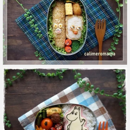
カリメロまま
2025年9月1日