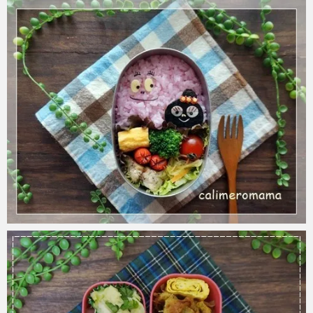
カリメロまま
2025年7月16日
カリメロまま
2025年6月13日