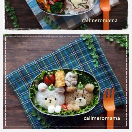
カリメロまま
2025年8月9日