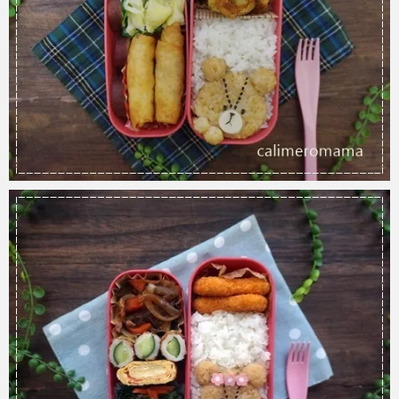
カリメロまま
2025年2月4日