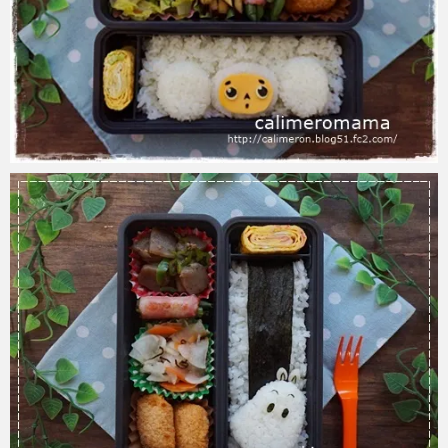
カリメロまま
2022年1月24日