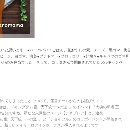
たいと思います ●バーバパパ：ごはん、花おすしの素、チーズ、黒ゴマ、海
セージ、白ゴマ、海苔●プチトマト●ブロッコリー●卵焼き●キャベツのゴマ和
バパパのお弁当でした そして、コッタさんで開催されていたSNSキャンペー
が遅れてしまったことについて、運営チームからのお詫びのメッ
らせは、『キングダム 乱 -天下統一への道-』のイベント『大功の覇者 王
トの告知ですね。新たな火属性のメイジ【テネブレア】と、連携
グダム 乱 -天下統一への道-』と『ジョイフル』のコラボイベントが開催され
ですね。新しいデイリーログインボーナスが導入されるようです