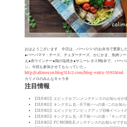
おはようございます 今日は、バーバパパのお弁当で更新し
●バーバママ：チーズ、チェダーチーズ、かにかま、魚肉ソー
え●赤ウインナー●鶏の塩焼き●サニーレタスMy弁で、バー
ン。今回も参加させてもらっていた...
http://calimeron.blog51.fc2.com/blog-entry-5391.html
カリメロのみんなキャラ弁
注目情報
【11月8日】エピックセブン:メンテナンスのお知らせ
【11月8日】キングダム 乱 -天下統一への道-:このお知
【11月8日】エピックセブン:ピックアップ召喚イベン
【11月8日】キングダム 乱 -天下統一への道-:『キン
【11月8日】FC MOBILE:メンテナンスのお知らせ