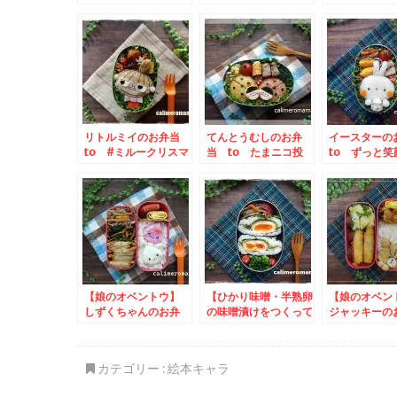
のお弁当 to アイ
まんじゅうのお弁当
to ニッスイ
スな瞬間2023！写真
to プ活キャンペー
りアクション2
投稿キャンペーン
ン
リトルミイのお弁当
てんとうむしのお弁
イースター
to #ミルークリスマ
当 to たまニコ投
to ずっと笑
スキャンペーン
稿キャンペーン
ルフォートキ
ン
【娘のオベントウ】
【ひかり味噌・半熟卵
【娘のオベ
しずくちゃんのお弁
の味噌漬けをつくって
ジャッキー
当 to ｍｙレモネ
投稿しようキャンペー
to #わたし
ーズ写真投稿キャンペ
ン】 おにぎらずのお
ルあいち202
ーン
弁当
投稿キャンペ
カテゴリー :
絵本キャラ