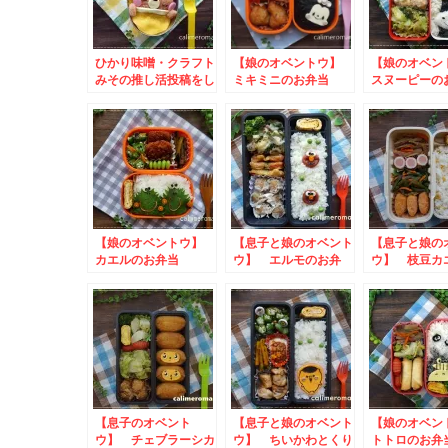
ひかり味噌・クラフト
【娘のオベントウ】
【娘のオベ
みその推し活投稿をし
ミキミニのお弁当
スヌーピー
ようキャンペーン☆く
to マンナンライフ
to #ひなま
まさんオムライスのお
新商品記念キャンペー
ーモン イン
弁当
ン
ムフォトコン
ャンペーン
【娘のオベントウ】
【息子と娘のオベント
【息子と娘の
カエルのお弁当
ウ】 エルモのお弁
ウ】 枝豆カ
to フィールうきう
当 to かんてんぱ
弁当 to ひ
きイースターキャンペ
ぱInstagram投稿キ
噌・味噌ハン
ーン
ャンペーン
作ってみよう
ーン
【息子のオベント
【息子と娘のオベント
【娘のオベ
ウ】 チェブラーシカ
ウ】 ちいかわとくり
トトロのお