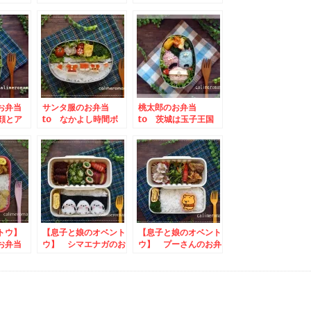
おにぎ
フェタイム写真投稿キ
お弁当 to いいも
024
ャンペーン
ち麦の日プレゼントキ
ャンペーン2023
のお弁当
サンタ服のお弁当
桃太郎のお弁当
顔とア
to なかよし時間ボ
to 茨城は玉子王国
ャンペー
ンタンアメ写真投稿キ
SNS料理投稿キャン
ャンペーン
ペーン
ントウ】
【息子と娘のオベント
【息子と娘のオベント
のお弁当
ウ】 シマエナガのお
ウ】 プーさんのお弁
のエシカ
弁当 to きゃらび
当 to スーパーカ
4 SNS
もち祭2024
ップdeアレンジ！レ
ーン
シピ投稿キャンペーン