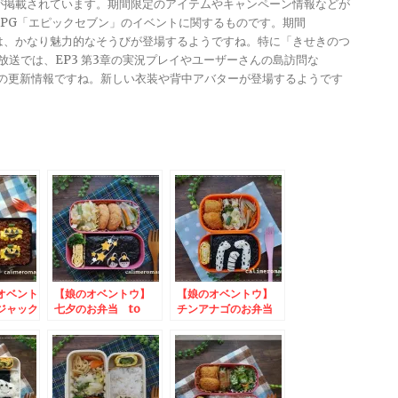
報が掲載されています。期間限定のアイテムやキャンペーン情報などが
メRPG「エピックセブン」のイベントに関するものです。期間
きは、かなり魅力的なそうびが登場するようですね。特に「きせきのつ
る放送では、EP3 第3章の実況プレイやユーザーさんの島訪問な
ンナップの更新情報ですね。新しい衣装や背中アバターが登場するようです
オベント
【娘のオベントウ】
【娘のオベントウ】
ジャック
七夕のお弁当 to
チンアナゴのお弁当
のお弁当
コッタSNSキャンペ
to コッタSNSキャン
NSキャ
ーン
ペーン