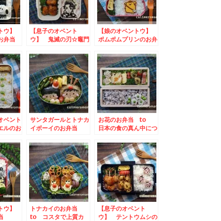
ントウ】
【息子のオベント
【娘のオベントウ】
のお弁当
ウ】 鬼滅の刃☆竈門
ポムポムプリンのお弁
つりはサ
炭治郎のお弁当
当 to ひかり味噌
スタグラ
to ちょっとうれし
我が家の味噌鍋を投稿
テストキ
くなる一言キャンペー
しようキャンペーン
ン
オベント
サンタガールとトナカ
お花のお弁当 to
エルのお
イボーイのお弁当
日本の食の真ん中につ
かり味
to チーズ愛を叫ぶ
や姫Instagramキャ
バーグを
Instagramキャンペ
ンペーン
キャンペ
ーン
ントウ】
トナカイのお弁当
【息子のオベント
弁当
to コスタで上質カ
ウ】 テントウムシの