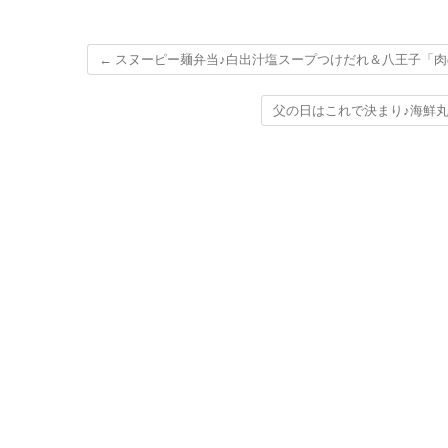
←
スヌーピー麺弁当♪白出汁塩スープつけだれ＆八王子「肉の
父の日はこれで決まり♪海鮮