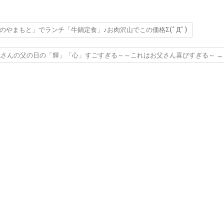
やまもと」でランチ「牛鍋定食」♪お肉沢山でこの価格Σ(ﾟДﾟ)
丸さんの父の日の「輝」「心」すごすぎる～～これはお父さん喜びすぎる～
→