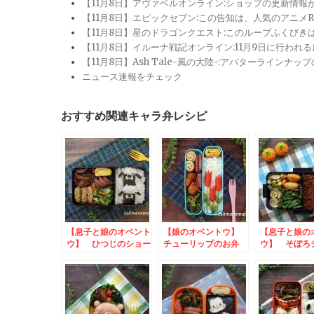
【11月8日】アヴァベルオンライン:ショップの更新情
【11月8日】エピックセブン:この告知は、人気のアニ
【11月8日】星のドラゴンクエスト:このループふくび
【11月8日】イルーナ戦記オンライン:11月9日に行われ
【11月8日】Ash Tale-風の大陸-:アバターライ
ニュース速報をチェック
おすすめ関連キャラ弁レシピ
【息子と娘のオベント
【娘のオベントウ】
【息子と娘の
ウ】 ひつじのショー
チューリップのお弁
ウ】 そぼろ
ンのお弁当 to コ
当 to コッタSNS
オランタン
ッタSNSキャンペー
キャンペーン
to コッタS
ン
ンペーン