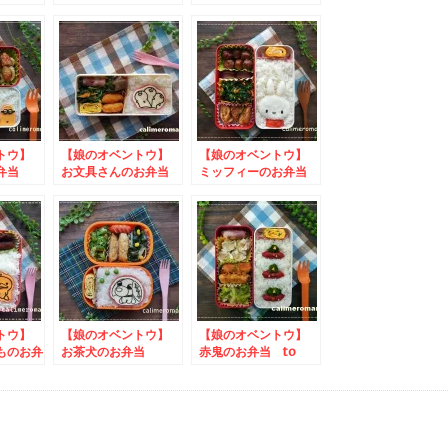
タSNS
to Tips of TEA プ
to #つや姫のある風
レゼントキャンペーン
景
ントウ】
【娘のオベントウ】
【娘のオベントウ】
お弁当
お文具さんのお弁当
ミッフィーのお弁当
もふぅ写
to ファンタアンバ
to #恵方巻丸ガブり
ペーン
サ写真投稿キャンペー
フォトキャンペーン
ン
ントウ】
【娘のオベントウ】
【娘のオベントウ】
ものお弁
お茶犬のお弁当
赤鬼のお弁当 to
キ×クラ
to フルーチェアイ
わたしの#推しくるみ
投稿キャ
ス投稿キャンペーン
パンフォトコンテスト