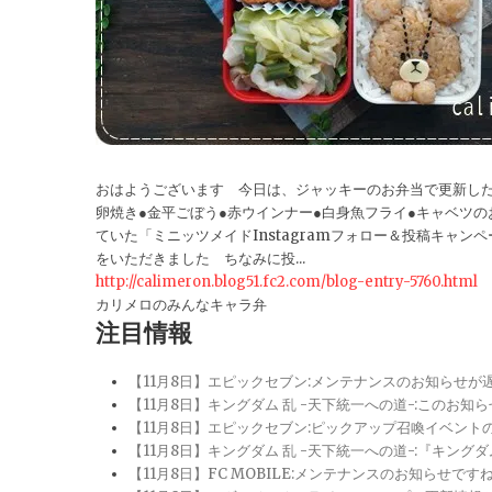
おはようございます 今日は、ジャッキーのお弁当で更新した
卵焼き●金平ごぼう●赤ウインナー●白身魚フライ●キャベツ
ていた「ミニッツメイドInstagramフォロー＆投稿キャ
をいただきました ちなみに投...
http://calimeron.blog51.fc2.com/blog-entry-5760.html
カリメロのみんなキャラ弁
注目情報
【11月8日】エピックセブン:メンテナンスのお知らせ
【11月8日】キングダム 乱 -天下統一への道-:このお知
【11月8日】エピックセブン:ピックアップ召喚イベン
【11月8日】キングダム 乱 -天下統一への道-:『キン
【11月8日】FC MOBILE:メンテナンスのお知らせ