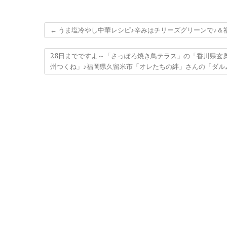
←
うま塩冷やし中華レシピ♪辛みはチリーズグリーンで♪＆福岡
28日までですよ～「さっぽろ焼き鳥テラス」の「香川県玄
州つくね」♪福岡県久留米市「オレたちの絆」さんの「ダ