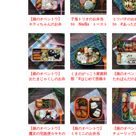
【娘のオベントウ】
子鬼トリオのお弁当
ミツバチの
キティちゃんのお弁
to Nadia トースト
to #あった
当 to とろ～り、
スプレッドを使って野
日 投稿キャ
なめらかそそグルトキ
菜料理を作ってみた！
ャンペーン
投稿キャンペーン
【娘のオベントウ】
くまのがっこう家庭科
【娘のオベ
おたまじゃくしのお弁
部「#はじめて投稿キ
たれぱんだ
当 to コスタのフ
ャンペーン」☆ジャッ
to カンピー
ォトキャンペーン
キーのお弁当
企画 フォト
2024
ト
【娘のオベントウ】
【娘のオベントウ】
【娘のオベ
魔女の宅急便☆キキの
ミキミニのお弁当
チューリップ