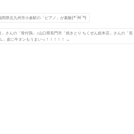
県北九州市小倉駅の「ピアノ」が素敵(*´艸`*)
奥」さんの「骨付鶏」♪山口県長門市「焼きとり ちくぜん総本店」さんの「長
ルム」皮に牛タンもうまいっ！！！！！
→