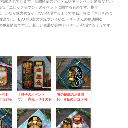
報が掲載されています。期間限定のアイテムやキャンペーン情報などが
メRPG「エピックセブン」のイベントに関するものです。期間
きは、かなり魅力的なそうびが登場するようですね。特に「きせきのつ
る放送では、EP3 第3章の実況プレイやユーザーさんの島訪問な
ンナップの更新情報ですね。新しい衣装や背中アバターが登場するようです
ントウ】
【息子のオベント
雪の結晶のお弁当
う☆ジャ
ウ】 赤鬼トリオのお
to #私のカゴメ時
当
弁当 to オリゴの
間 投稿キャンペーン
おかげフォロー＆投稿
キャンペーン