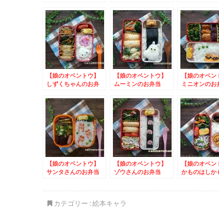
お弁当 to #ギネス
to マンナンライフ
当 to コッ
バレンタインキャンペ
新商品記念キャンペー
キャンペーン
ーン
ン
【娘のオベントウ】
【娘のオベントウ】
【娘のオベ
しずくちゃんのお弁
ムーミンのお弁当
ミニオンの
当 to ｍｙレモネ
to 国産食材×基本の
to #いつで
ーズ写真投稿キャンペ
トマトソース レシピ
真投稿キャン
ーン
コンテスト
【娘のオベントウ】
【娘のオベントウ】
【娘のオベ
サンタさんのお弁当
ゾウさんのお弁当
かものはしか
to 上進漬物写真投
to とろろ大根おろ
当 to ヤマ
稿キャンペーン
しフォトキャンペーン
シルたべれぽ
2026
ンペーン
カテゴリー :
絵本キャラ