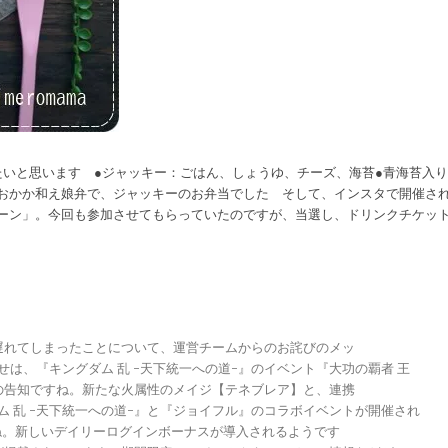
いと思います ●ジャッキー：ごはん、しょうゆ、チーズ、海苔●青海苔入り
のおかか和え娘弁で、ジャッキーのお弁当でした そして、インスタで開催さ
ンペーン」。今回も参加させてもらっていたのですが、当選し、ドリンクチケッ
が遅れてしまったことについて、運営チームからのお詫びのメッ
らせは、『キングダム 乱 -天下統一への道-』のイベント『大功の覇者 王
トの告知ですね。新たな火属性のメイジ【テネブレア】と、連携
グダム 乱 -天下統一への道-』と『ジョイフル』のコラボイベントが開催され
ですね。新しいデイリーログインボーナスが導入されるようです