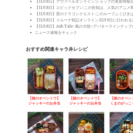
【11月8日】アヴァベルオンライン:ショップの更新情
【11月8日】エピックセブン:この告知は、人気のアニ
【11月8日】星のドラゴンクエスト:このループふくび
【11月8日】イルーナ戦記オンライン:11月9日に行われ
【11月8日】Ash Tale-風の大陸-:アバターライ
ニュース速報をチェック
おすすめ関連キャラ弁レシピ
【娘のオベントウ】
【娘のオベントウ】
【娘のオベ
ジャッキーのお弁当
ジャッキーのお弁当
くまのがっこ
to #わたしのエシカ
ッキーのお弁
ルあいち2024 SNS
投稿キャンペーン