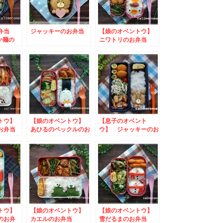
お弁当
ジャッキーのお弁当
【娘のオベントウ】
か麺の
ニワトリのお弁当
ンペーン
to おうちごはん９
周年のプレゼントキャ
ンペーン
ントウ】
【娘のオベントウ】
【息子のオベント
のお弁当
あひるのペックルのお
ウ】 ジャッキーのお
70周年
弁当 to パン好き
弁当
コンテス
の牛乳がある朝キャン
ペーン
ントウ】
【娘のオベントウ】
【娘のオベントウ】
のお弁
カエルのお弁当
雪だるまのお弁当