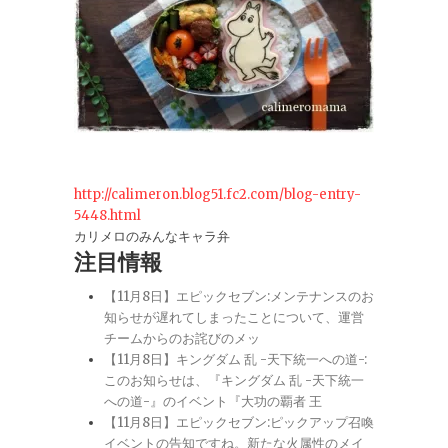
http://calimeron.blog51.fc2.com/blog-entry-
5448.html
カリメロのみんなキャラ弁
注目情報
【11月8日】エピックセブン:メンテナンスのお
知らせが遅れてしまったことについて、運営
チームからのお詫びのメッ
【11月8日】キングダム 乱 -天下統一への道-:
このお知らせは、『キングダム 乱 -天下統一
への道-』のイベント『大功の覇者 王
【11月8日】エピックセブン:ピックアップ召喚
イベントの告知ですね。新たな火属性のメイ