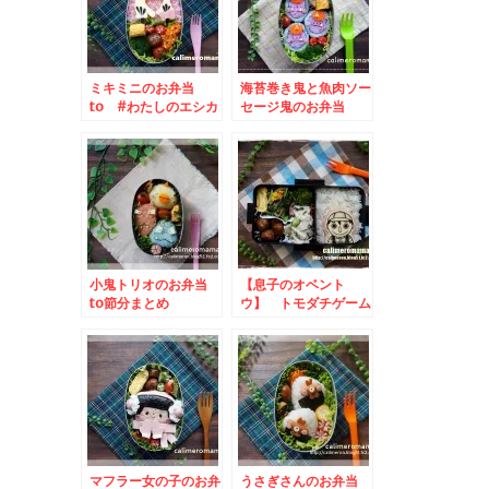
ミキミニのお弁当
海苔巻き鬼と魚肉ソー
to #わたしのエシカ
セージ鬼のお弁当
ルあいちInstagram
投稿キャンペーン
小鬼トリオのお弁当
【息子のオベント
to節分まとめ
ウ】 トモダチゲーム
☆マナブくんのお弁当
マフラー女の子のお弁
うさぎさんのお弁当