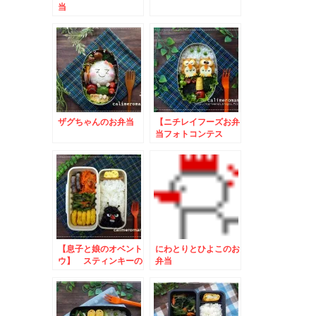
当
ザグちゃんのお弁当
【ニチレイフーズお弁
当フォトコンテス
ト】 フクロウのお弁
当とこいのぼりのお弁
当
【息子と娘のオベント
にわとりとひよこのお
ウ】 スティンキーの
弁当
お弁当