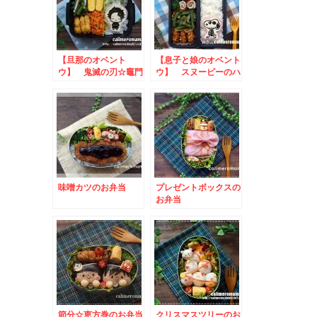
【旦那のオベント
【息子と娘のオベント
ウ】 鬼滅の刃☆竈門
ウ】 スヌーピーのハ
炭治郎のお弁当
ロウィン弁当
味噌カツのお弁当
プレゼントボックスの
お弁当
節分☆恵方巻のお弁当
クリスマスツリーのお