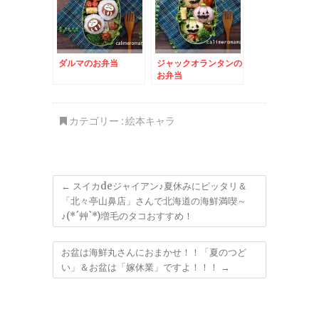
ダルマのお弁当
ジャックオランタンの
お弁当
カテゴリー :
絵本キャラ
←
スイカdeジャイアン♪夏休みにピッタリ＆
「北々亭山鼻店」さんで北海道の海鮮満喫～
♪(*´艸`*)増毛のタコおすすめ！
お盆は海鮮丸さんにおまかせ！！「夏のつど
い」＆お盆は「嫁休業」ですよ！！！
→