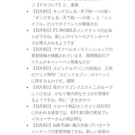
ジ【テネブレア】と、連携
【11月8日】キングダム 乱 -天下統一への道-:
『キングダム 乱 -天下統一への道-』と『ジョ
イフル』のコラボイベントが開催され
【11月8日】FC MOBILE:メンテナンスのお知
らせですね。新しいデイリーログインボーナ
スが導入されるようです
【11月8日】アヴァベルオンライン:ショップの
更新情報が掲載されています。期間限定のア
イテムやキャンペーン情報などが
【11月8日】エピックセブン:この告知は、人気
のアニメRPG「エピックセブン」のイベント
に関するものです。期間
【11月8日】星のドラゴンクエスト:このループ
ふくびきは、かなり魅力的なそうびが登場す
るようですね。特に「きせきのつ
【11月8日】イルーナ戦記オンライン:11月9日
に行われる放送では、EP3 第3章の実況プレ
イやユーザーさんの島訪問な
【11月8日】Ash Tale-風の大陸-:アバターラ
インナップの更新情報ですね。新しい衣装や