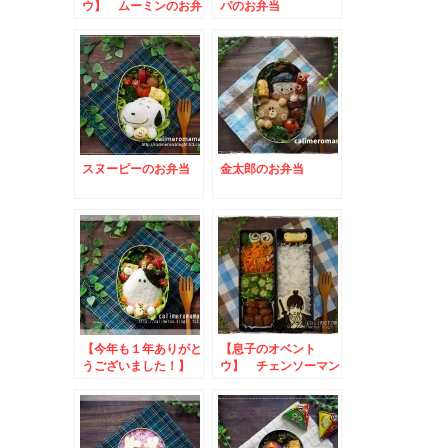
ウ】 ムーミンのお弁
パのお弁当
当
スヌーピーのお弁当
金太郎のお弁当
【今年も１年ありがと
【息子のオベント
うございました！】
ウ】 チェンソーマン
うしくんのお弁当
☆早川アキのお弁当