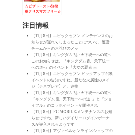
☆ピザトーストde簡
単クリスマスツリー☆
– いつものパン朝食
も可愛くデコしてハッ
注目情報
ピーメリークリスマス
♪
【11月8日】エピックセブン:メンテナンスのお
知らせが遅れてしまったことについて、運営
チームからのお詫びのメッ
【11月8日】キングダム 乱 -天下統一への道-:
このお知らせは、『キングダム 乱 -天下統一
への道-』のイベント『大功の覇者 王
【11月8日】エピックセブン:ピックアップ召喚
イベントの告知ですね。新たな火属性のメイ
ジ【テネブレア】と、連携
【11月8日】キングダム 乱 -天下統一への道-:
『キングダム 乱 -天下統一への道-』と『ジョ
イフル』のコラボイベントが開催され
【11月8日】FC MOBILE:メンテナンスのお知
らせですね。新しいデイリーログインボーナ
スが導入されるようです
【11月8日】アヴァベルオンライン:ショップの