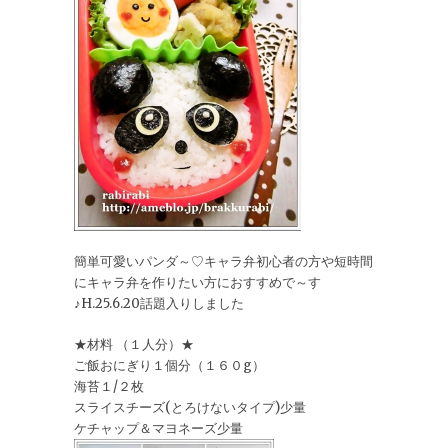
簡単可愛いパンダ～♡キャラ弁初心者の方や短時間
にキャラ弁を作りたい方におすすめで～す
♪H.25.6.20話題入りしました
★材料 （１人分）★
ご飯おにぎり１個分（１６０g）
海苔１/２枚
スライスチーズ(とろけないタイプ)少量
ケチャップ＆マヨネーズ少量