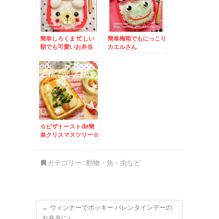
簡単しろくま 忙しい
簡単梅雨でもにっこり
朝でも可愛いお弁当
カエルさん
☆ピザトーストde簡
単クリスマスツリー☆
– いつものパン朝食
も可愛くデコしてハッ
ピーメリークリスマス
カテゴリー :
動物・魚・虫など
♪
←
ウィンナーでポッキー バレンタインデーの
お弁当に♪