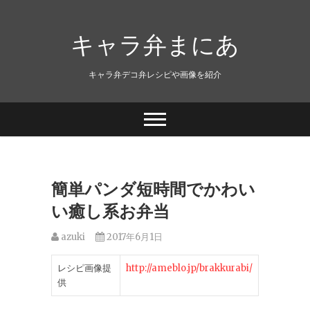
キャラ弁まにあ
キャラ弁デコ弁レシピや画像を紹介
簡単パンダ短時間でかわい
い癒し系お弁当
azuki
2017年6月1日
レシピ画像提
http://ameblo.jp/brakkurabi/
供