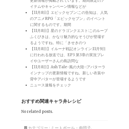
更新情報が掲載されています。期間限定のア
イテムやキャンペーン情報などが
【11月8日】エピックセブン:この告知は、人気
のアニメRPG「エピックセブン」のイベント
に関するものです。期間
【11月8日】星のドラゴンクエスト:このループ
ふくびきは、かなり魅力的なそうびが登場す
るようですね。特に「きせきのつ
【11月8日】イルーナ戦記オンライン:11月9日
に行われる放送では、EP3 第3章の実況プレ
イやユーザーさんの島訪問な
【11月8日】Ash Tale-風の大陸-:アバターラ
インナップの更新情報ですね。新しい衣装や
背中アバターが登場するようです
ニュース速報をチェック
おすすめ関連キャラ弁レシピ
No related posts.
カテゴリー :
ミートボール・肉団子
,