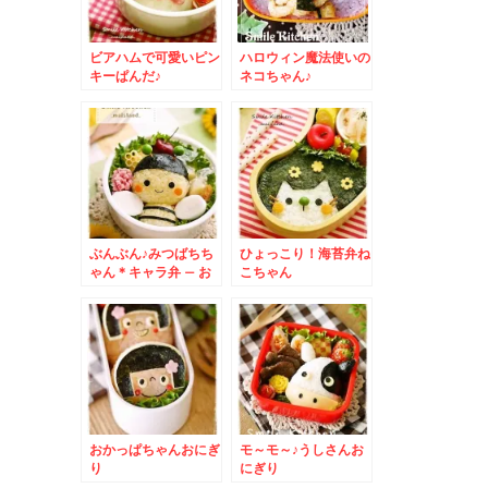
ビアハムで可愛いピン
ハロウィン魔法使いの
キーぱんだ♪
ネコちゃん♪
ぶんぶん♪みつばちち
ひょっこり！海苔弁ね
ゃん＊キャラ弁 – お
こちゃん
花に囲まれて春いっぱ
い弁当
おかっぱちゃんおにぎ
モ～モ～♪うしさんお
り
にぎり