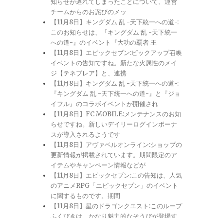
知らせが遅れてしまったことについて、運営
チームからのお詫びのメッ
【11月8日】キングダム 乱 -天下統一への道-:
このお知らせは、『キングダム 乱 -天下統一
への道-』のイベント『大功の覇者 王
【11月8日】エピックセブン:ピックアップ召喚
イベントの告知ですね。新たな火属性のメイ
ジ【テネブレア】と、連携
【11月8日】キングダム 乱 -天下統一への道-:
『キングダム 乱 -天下統一への道-』と『ジョ
イフル』のコラボイベントが開催され
【11月8日】FC MOBILE:メンテナンスのお知
らせですね。新しいデイリーログインボーナ
スが導入されるようです
【11月8日】アヴァベルオンライン:ショップの
更新情報が掲載されています。期間限定のア
イテムやキャンペーン情報などが
【11月8日】エピックセブン:この告知は、人気
のアニメRPG「エピックセブン」のイベント
に関するものです。期間
【11月8日】星のドラゴンクエスト:このループ
ふくびきは、かなり魅力的なそうびが登場す