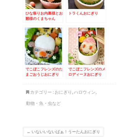
ひな祭りお内裏様とお
トラくんおにぎり
雛様のくまちゃん
でこぼこフレンズのた
でこぼこフレンズのメ
まごおうじおにぎり
ロディーヌおにぎり
カテゴリー :
おにぎり
,
ハロウィン
,
動物・魚・虫など
←
いないいないばぁ！うーたんおにぎり