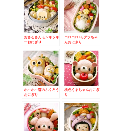
おさるさんモンキッキ
コロコロ♪モグラちゃ
ーおにぎり
んおにぎり
ホ～ホ～森のふくろう
桃色くまちゃんおにぎ
おにぎり
り