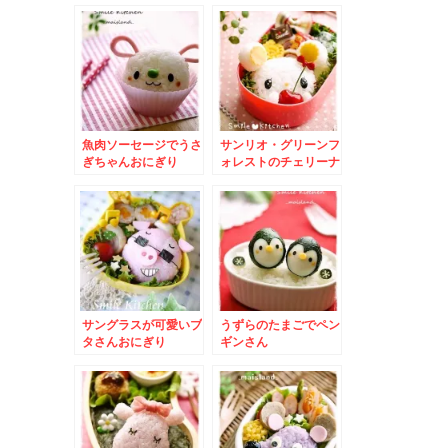
魚肉ソーセージでうさ
サンリオ・グリーンフ
ぎちゃんおにぎり
ォレストのチェリーナ
チェリーネ♪
サングラスが可愛いブ
うずらのたまごでペン
タさんおにぎり
ギンさん