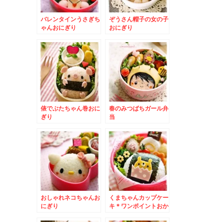
バレンタインうさぎち
ぞうさん帽子の女の子
ゃんおにぎり
おにぎり
俵でぶたちゃん巻おに
春のみつばちガール弁
ぎり
当
おしゃれネコちゃんお
くまちゃんカップケー
にぎり
キ＊ワンポイントおか
ず