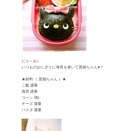
にゃ～お♪
いつものおにぎりに海苔を巻いて黒猫ちゃん♥＊
★材料 （ 黒猫ちゃん ）★
ご飯 適量
海苔 適量
コーン 1粒
チーズ 適量
パスタ 適量