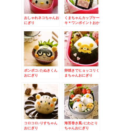
おしゃれネコちゃんお
くまちゃんカップケー
にぎり
キ＊ワンポイントおか
ず
ポンポコ♪たぬきくん
卵焼きでヒョッコリく
おにぎり
まちゃんおにぎり
コロコロ♪りすちゃん
海苔巻き風♪にわとり
おにぎり
ちゃんおにぎり