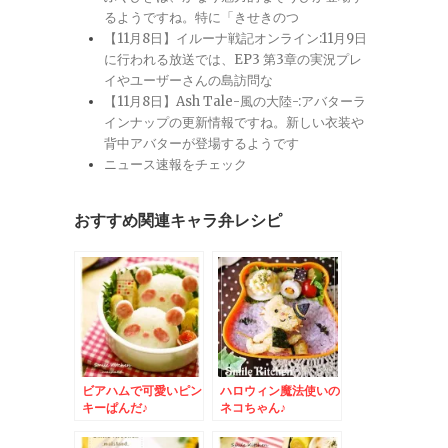
るようですね。特に「きせきのつ
【11月8日】イルーナ戦記オンライン:11月9日
に行われる放送では、EP3 第3章の実況プレ
イやユーザーさんの島訪問な
【11月8日】Ash Tale-風の大陸-:アバターラ
インナップの更新情報ですね。新しい衣装や
背中アバターが登場するようです
ニュース速報をチェック
おすすめ関連キャラ弁レシピ
ビアハムで可愛いピン
ハロウィン魔法使いの
キーぱんだ♪
ネコちゃん♪