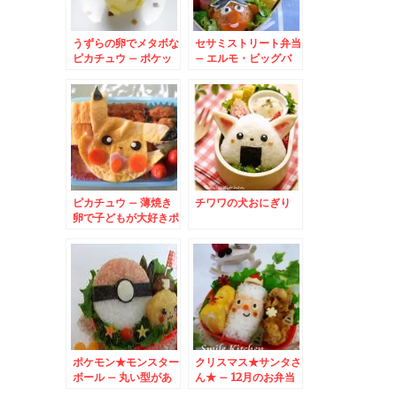
うずらの卵でメタボな
セサミストリート弁当
ピカチュウ – ポケッ
– エルモ・ビッグバ
トモンスター
ード・オスカー・アー
ニー・バード大集合
ピカチュウ – 薄焼き
チワワの犬おにぎり
卵で子どもが大好きポ
ケットモンスターの可
愛いキャラに♪
ポケモン★モンスター
クリスマス★サンタさ
ボール – 丸い型があ
ん★ – 12月のお弁当
れば、きれいに作れち
はサンタクロースで決