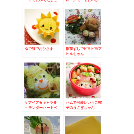
アンパンマン』
ゆで卵でおひさま
稲荷ずしでピヨピヨア
ヒルちゃん
ケアベア★キャラ弁
ハムで可愛いいちご帽
– テンダーハートベ
子のうさぎちゃん
アのシンボルハートが
決め手★