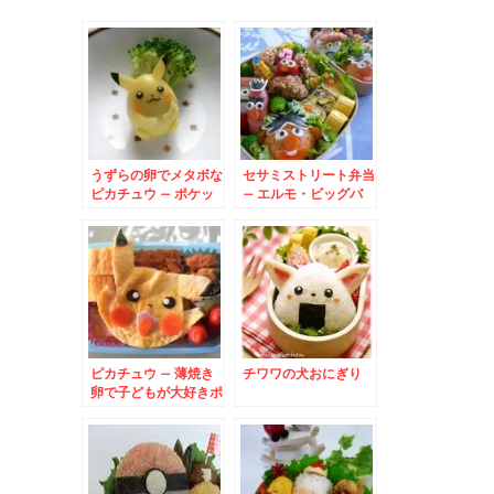
うずらの卵でメタボな
セサミストリート弁当
ピカチュウ – ポケッ
– エルモ・ビッグバ
トモンスター
ード・オスカー・アー
ニー・バード大集合
ピカチュウ – 薄焼き
チワワの犬おにぎり
卵で子どもが大好きポ
ケットモンスターの可
愛いキャラに♪