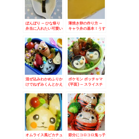
ぼんぼり – ひな祭り
薄焼き卵の作り方 –
弁当に入れたい可愛い
キャラ弁の基本！うす
ジャカイモのおかず♪
やき卵を作るコツ☆
混ぜ込みわかめふりか
ポケモン ポッチャマ
けでねずみくんとかえ
(平面) – スライスチ
るのケロンパ
ーズでポケットモンス
ターキャラ☆
オムライス風ピカチュ
節分にコロコロ鬼っ子