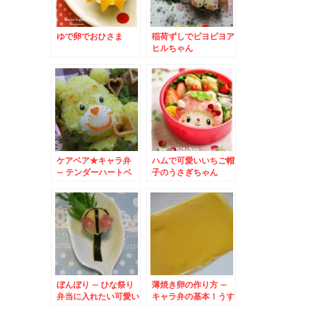
ゆで卵でおひさま
稲荷ずしでピヨピヨア
ヒルちゃん
ケアベア★キャラ弁
ハムで可愛いいちご帽
– テンダーハートベ
子のうさぎちゃん
アのシンボルハートが
決め手★
ぼんぼり – ひな祭り
薄焼き卵の作り方 –
弁当に入れたい可愛い
キャラ弁の基本！うす
ジャカイモのおかず♪
やき卵を作るコツ☆