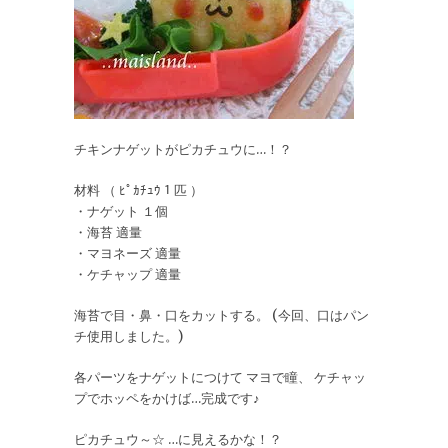
チキンナゲットがピカチュウに…！？
材料 （ ﾋﾟｶﾁｭｳ１匹 ）
・ナゲット １個
・海苔 適量
・マヨネーズ 適量
・ケチャップ 適量
海苔で目・鼻・口をカットする。 (今回、口はパン
チ使用しました。)
各パーツをナゲットにつけて マヨで瞳、 ケチャッ
プでホッペをかけば…完成です♪
ピカチュウ～☆ …に見えるかな！？