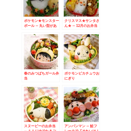
ポケモン★モンスター
クリスマス★サンタさ
ボール – 丸い型があ
ん★ – 12月のお弁当
れば、きれいに作れち
はサンタクロースで決
ゃう♪
まり☆
春のみつばちガール弁
ポケモンピカチュウお
当
にぎり
スヌーピーのお弁当
アンパンマン – 鮭フ
– ミミにゆでたまご
レークで『それいけ！