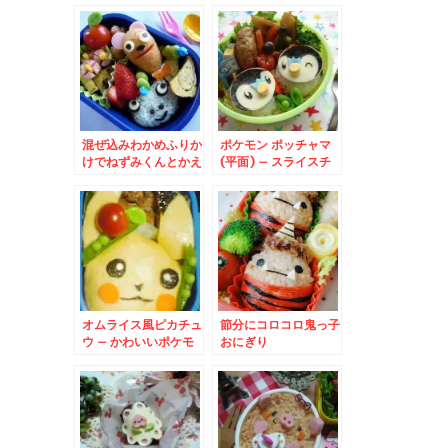
混ぜ込みわかめふりか
ポケモン ポッチャマ
けでねずみくんとかえ
(平面) – スライスチ
るのケロンパ
ーズでポケットモンス
ターキャラ☆
オムライス風ピカチュ
節分にコロコロ鬼っ子
ウ – かわいいポケモ
おにぎり
ンキャラ『ピカピカ
～』