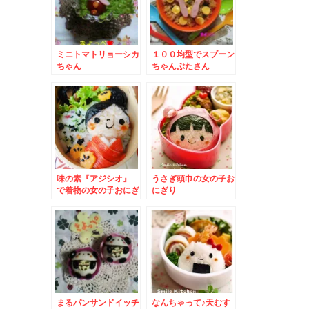
ミニトマトリョーシカ
１００均型でスブーン
ちゃん
ちゃんぶたさん
味の素『アジシオ』
うさぎ頭巾の女の子お
で着物の女の子おにぎ
にぎり
り – お正月・成人
式・七五三など和服弁
当に☆
まるパンサンドイッチ
なんちゃって♪天むす