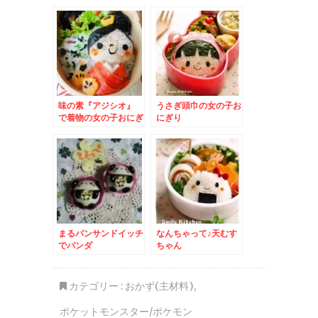
味の素『アジシオ』
うさぎ頭巾の女の子お
で着物の女の子おにぎ
にぎり
り – お正月・成人
式・七五三など和服弁
当に☆
まるパンサンドイッチ
なんちゃって♪天むす
でパンダ
ちゃん
カテゴリー :
おかず(主材料)
,
ポケットモンスター/ポケモン