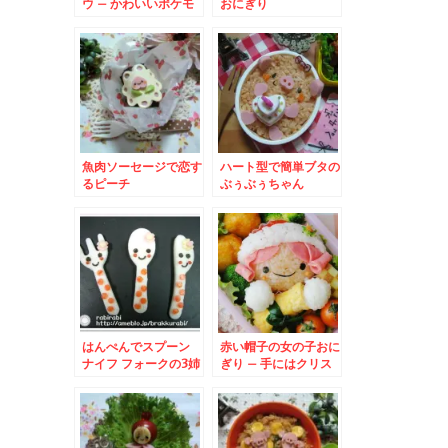
ウ – かわいいポケモ
おにぎり
ンキャラ『ピカピカ
～』
魚肉ソーセージで恋す
ハート型で簡単ブタの
るピーチ
ぶぅぶぅちゃん
はんぺんでスプーン
赤い帽子の女の子おに
ナイフ フォークの3姉
ぎり – 手にはクリス
妹
マスプレゼント☆