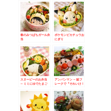
ゃう♪
まり☆
春のみつばちガール弁
ポケモンピカチュウお
当
にぎり
スヌーピーのお弁当
アンパンマン – 鮭フ
– ミミにゆでたまご
レークで『それいけ！
アンパンマン』