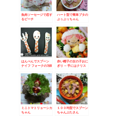
魚肉ソーセージで恋す
ハート型で簡単ブタの
るピーチ
ぶぅぶぅちゃん
はんぺんでスプーン
赤い帽子の女の子おに
ナイフ フォークの3姉
ぎり – 手にはクリス
妹
マスプレゼント☆
ミニトマトリョーシカ
１００均型でスブーン
ちゃん
ちゃんぶたさん