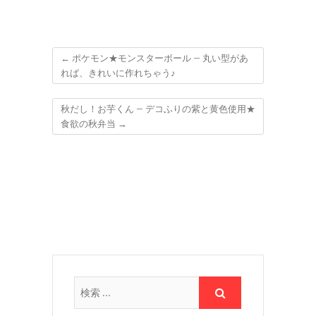
←
ポケモン★モンスターボール – 丸い型があ
れば、きれいに作れちゃう♪
秋だし！お芋くん – デコふりの紫と黄色使用★
食欲の秋弁当
→