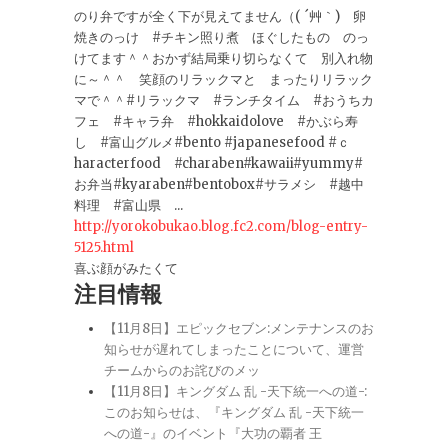
のり弁ですが全く下が見えてません（( ´艸｀) 卵
焼きのっけ #チキン照り煮 ほぐしたもの のっ
けてます＾＾おかず結局乗り切らなくて 別入れ物
に～＾＾ 笑顔のリラックマと まったりリラック
マで＾＾#リラックマ #ランチタイム #おうちカ
フェ #キャラ弁 #hokkaidolove #かぶら寿
し #富山グルメ#bento #japanesefood #ｃ
haracterfood #charaben#kawaii#yummy#
お弁当#kyaraben#bentobox#サラメシ #越中
料理 #富山県 ...
http://yorokobukao.blog.fc2.com/blog-entry-
5125.html
喜ぶ顔がみたくて
注目情報
【11月8日】エピックセブン:メンテナンスのお
知らせが遅れてしまったことについて、運営
チームからのお詫びのメッ
【11月8日】キングダム 乱 -天下統一への道-:
このお知らせは、『キングダム 乱 -天下統一
への道-』のイベント『大功の覇者 王