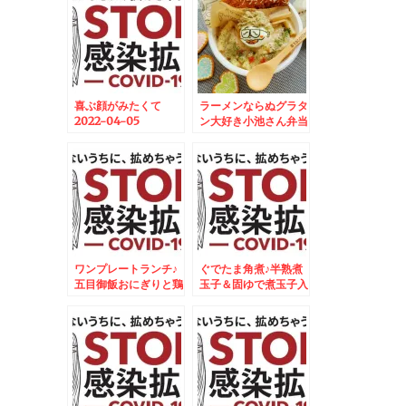
喜ぶ顔がみたくて
ラーメンならぬグラタ
2022-04-05
ン大好き小池さん弁当
06:30:00
♪
ワンプレートランチ♪
ぐでたま角煮♪半熟煮
五目御飯おにぎりと鶏
玉子＆固ゆで煮玉子入
肉のオレンジ焼♪
り♪