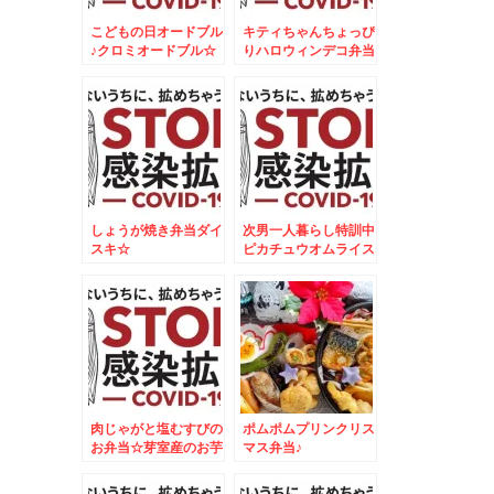
こどもの日オードブル
キティちゃんちょっぴ
♪クロミオードブル☆
りハロウィンデコ弁当
＆新甘泉梨☆５５１
HORAI肉まん祭り☆
しょうが焼き弁当ダイ
次男一人暮らし特訓中
スキ☆
ピカチュウオムライス
2個目
肉じゃがと塩むすびの
ポムポムプリンクリス
お弁当☆芽室産のお芋
マス弁当♪
が美味しすぎる～～～
～＾＾