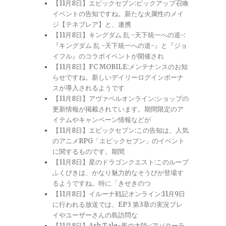
【11月8日】エピックセブン:ピックアップ召喚
イベントの告知ですね。新たな火属性のメイ
ジ【テネブレア】と、連携
【11月8日】キングダム 乱 -天下統一への道-:
『キングダム 乱 -天下統一への道-』と『ジョ
イフル』のコラボイベントが開催され
【11月8日】FC MOBILE:メンテナンスのお知
らせですね。新しいデイリーログインボーナ
スが導入されるようです
【11月8日】アヴァベルオンライン:ショップの
更新情報が掲載されています。期間限定のア
イテムやキャンペーン情報などが
【11月8日】エピックセブン:この告知は、人気
のアニメRPG「エピックセブン」のイベント
に関するものです。期間
【11月8日】星のドラゴンクエスト:このループ
ふくびきは、かなり魅力的なそうびが登場す
るようですね。特に「きせきのつ
【11月8日】イルーナ戦記オンライン:11月9日
に行われる放送では、EP3 第3章の実況プレ
イやユーザーさんの島訪問な
【11月8日】Ash Tale-風の大陸-:アバターラ