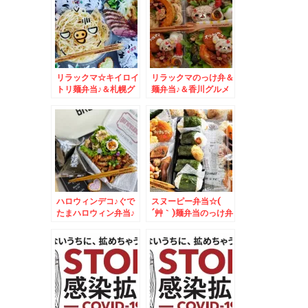
リラックマ☆キイロイ
リラックマのっけ弁＆
トリ麺弁当♪＆札幌グ
麺弁当♪＆香川グルメ
ルメ☆
「さぬきひめ」
ハロウィンデコ♪ぐで
スヌーピー弁当☆(
たまハロウィン弁当♪
´艸｀)麺弁当のっけ弁
当おにぎり弁当♪