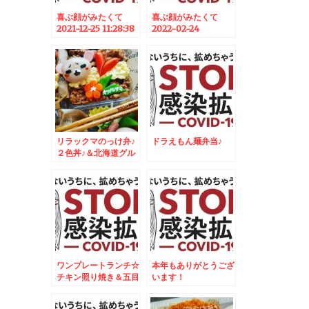
喜ぶ顔がみたくて
喜ぶ顔がみたくて
2021-12-25 11:28:38
2022-02-24
06:30:00
リラックマのっけ弁♪
ドラえもん麺弁当♪
２色丼♪＆北海道グル
メ 超お得な回転ずし
♪
ワンプレートランチ☆
本年もありがとうござ
チキン照り焼き＆五目
います！
御飯焼きおにぎりプレ
ート☆