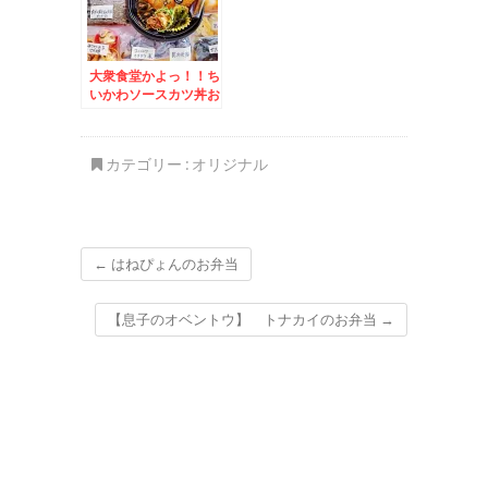
大衆食堂かよっ！！ち
いかわソースカツ丼お
かずバイキングデー＆
きのこ王国内「シフォ
ンケーキ」と「仁木産
カテゴリー :
オリジナル
りんごシフォンケー
キ」
←
はねぴょんのお弁当
【息子のオベントウ】 トナカイのお弁当
→