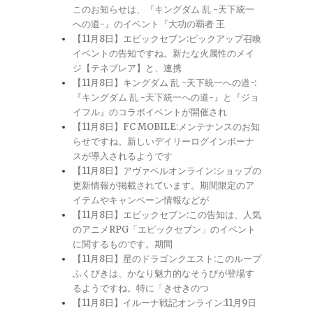
このお知らせは、『キングダム 乱 -天下統一
への道-』のイベント『大功の覇者 王
【11月8日】エピックセブン:ピックアップ召喚
イベントの告知ですね。新たな火属性のメイ
ジ【テネブレア】と、連携
【11月8日】キングダム 乱 -天下統一への道-:
『キングダム 乱 -天下統一への道-』と『ジョ
イフル』のコラボイベントが開催され
【11月8日】FC MOBILE:メンテナンスのお知
らせですね。新しいデイリーログインボーナ
スが導入されるようです
【11月8日】アヴァベルオンライン:ショップの
更新情報が掲載されています。期間限定のア
イテムやキャンペーン情報などが
【11月8日】エピックセブン:この告知は、人気
のアニメRPG「エピックセブン」のイベント
に関するものです。期間
【11月8日】星のドラゴンクエスト:このループ
ふくびきは、かなり魅力的なそうびが登場す
るようですね。特に「きせきのつ
【11月8日】イルーナ戦記オンライン:11月9日