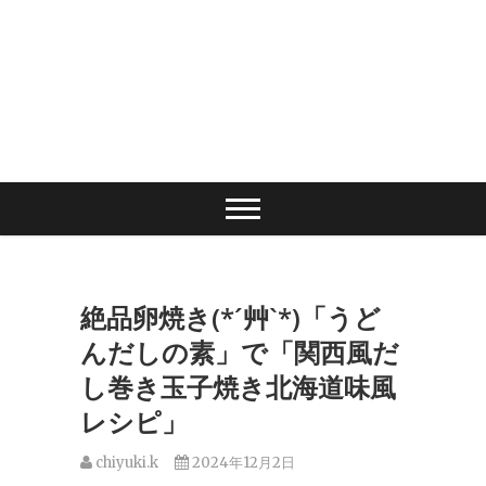
絶品卵焼き(*´艸`*)「うど
んだしの素」で「関西風だ
し巻き玉子焼き北海道味風
レシピ」
chiyuki.k
2024年12月2日