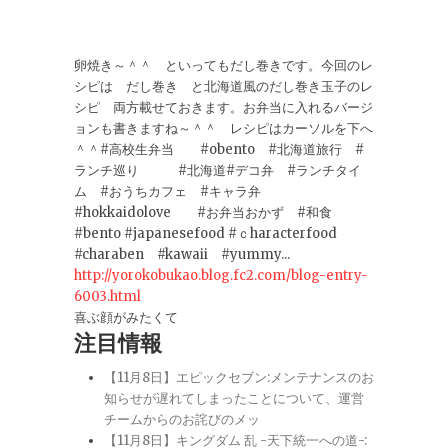
卵焼き～＾＾ といってもだし巻きです。今回のレ
シピは だし巻き と北海道風のだし巻き玉子のレ
シピ 両方載せておきます。お弁当に入れるバージ
ョンも書きますね～＾＾ レシピはカーソルを下へ
＾＾#高校生弁当 #obento #北海道旅行 #
ランチ巡り #北海道#デコ弁 #ランチタイ
ム #おうちカフェ #キャラ弁
#hokkaidolove #お弁当おかず #和食
#bento #japanesefood #ｃharacterfood
#charaben #kawaii #yummy...
http://yorokobukao.blog.fc2.com/blog-entry-
6003.html
喜ぶ顔がみたくて
注目情報
【11月8日】エピックセブン:メンテナンスのお
知らせが遅れてしまったことについて、運営
チームからのお詫びのメッ
【11月8日】キングダム 乱 -天下統一への道-: