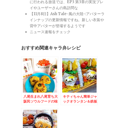
に行われる放送では、EP3 第3章の実況プレ
イやユーザーさんの島訪問な
【11月8日】Ash Tale-風の大陸-:アバターラ
インナップの更新情報ですね。新しい衣装や
背中アバターが登場するようです
ニュース速報をチェック
おすすめ関連キャラ弁レシピ
八尾生まれ八尾育ち大
キティちゃん簡単ジャ
阪民ソウルフードの味
ックオランタン＆鉄板
「旭食品」さんの「旭
焼き「JYU」さんの串
ﾎﾟﾝｽﾞ」「そばつゆの
しだし巻き卵♪
素」「うどんだしの
素」うますぎる(*´艸
`*)