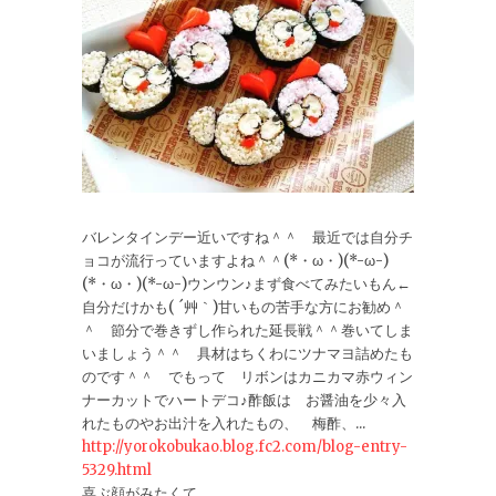
バレンタインデー近いですね＾＾ 最近では自分チ
ョコが流行っていますよね＾＾(*・ω・)(*-ω-)
(*・ω・)(*-ω-)ウンウン♪まず食べてみたいもん←
自分だけかも( ´艸｀)甘いもの苦手な方にお勧め＾
＾ 節分で巻きずし作られた延長戦＾＾巻いてしま
いましょう＾＾ 具材はちくわにツナマヨ詰めたも
のです＾＾ でもって リボンはカニカマ赤ウィン
ナーカットでハートデコ♪酢飯は お醤油を少々入
れたものやお出汁を入れたもの、 梅酢、...
http://yorokobukao.blog.fc2.com/blog-entry-
5329.html
喜ぶ顔がみたくて