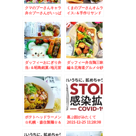
クマのプーさんキャラ
くまのプーさんオムラ
弁☆プーさんがいっぱ
イス♪＆手作りサンド
い弁当☆ Winnie-
イッチ「モンテン」さ
the-Poohkyaraben
んのサンドが美味しす
ぎる件
ダッフィーおにぎり弁
ダッフィー弁当鶏三昧
当♪＆昭島銘菓♪地元皆
編＆北海道グルメ☆砂
様のお墨付き♪和菓子♪
川ナカヤ菓子店のパン
プキンパイ☆
ポテトヘッドラーメン
喜ぶ顔がみたくて
☆札幌・森住製麺☆＆
2021-12-25 11:28:38
東京2020男子マラソ
ン