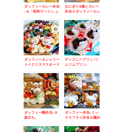
ダッフィーカレー弁当
おにぎり4種とカレー
♪＆「昭和ラーメン ふ
弁当☆ダッフィーカレ
くや」さんのワンコイ
ー☆
ン！？絶品旭川醤油ラ
ーメン♪
ダッフィー＆シェリー
ディズニープリン♪ツ
メイクリスマスオード
ムツムプリン♪
ブル☆
ダッフィー麵弁当♪＆
ダッフィー弁当♪ミッ
旅立ち。
クスフライ弁当＆麺弁
当☆