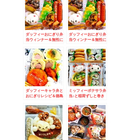
ダッフィーおにぎり弁
ダッフィーおにぎり弁
当ウィンナー＆無性に
当ウィンナー＆無性に
食べたくなる「びっく
食べたくなる「びっく
りドンキー」レギュラ
りドンキー！」レギュ
ー＆おろしそバーグ
ラー＆おろしそバーグ
300g( ´艸｀)
300g( ´艸｀)
ダッフィーキャラ弁と
ミッフィーポテサラ弁
おにぎりレシピ＆徳島
当♪と稲荷ずしと巻き
グルメ「酒菜 和の
ずし♪＆小樽萬珍閣さ
香」さんのオードブル
んの「塩台湾ラーメ
が絶品！！
ン」美味しすぎ
る！！！