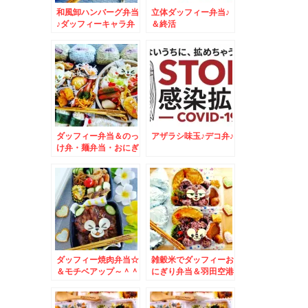
和風卸ハンバーグ弁当
立体ダッフィー弁当♪
♪ダッフィーキャラ弁
＆終活
☆＆起きてるｗｗ
ダッフィー弁当＆のっ
アザラシ味玉♪デコ弁♪
け弁・麺弁当・おにぎ
りがいっぱい＾＾
ダッフィー焼肉弁当☆
雑穀米でダッフィーお
＆モチベアップ～＾＾
にぎり弁当＆羽田空港
でラーメン食べるなら
ココ♪「餃子とタンメ
ン 天」さん♪