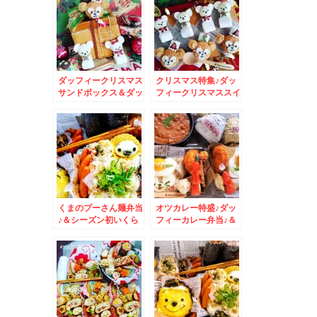
ダッフィークリスマス
クリスマス特集♪ダッ
サンドボックス＆ダッ
フィークリスマススイ
フィー＆シェリーメイ
ーツ☆＆岩国名店モー
クリスマススイーツ☆
ニング☆「麻里布珈
琲」さんのふわふわオ
ムレツモーニング♪
くまのプーさん麺弁当
オツカレー特盛♪ダッ
♪＆シーズン初いくら
フィーカレー弁当♪＆
～～～～～～☆北海道
おにぎり組み合わせレ
グルメ☆
シピ