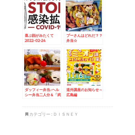
喜ぶ顔がみたくて
プーさんはどれだ？？
2022-02-24
弁当☆
06:30:00
ダッフィー弁当♪ヘル
道外講座のお知らせ～
シー弁当二人分＆「武
広島編
蔵野うどんこぶし」さ
んで☆肉汁つけうどん
♪
カテゴリー :
ＤＩＳＮＥＹ