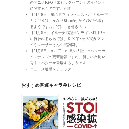
のアニメRPG「エピックセブン」のイベント
に関するものです。期間
【11月8日】星のドラゴンクエスト:このループ
ふくびきは、かなり魅力的なそうびが登場す
るようですね。特に「きせきのつ
【11月8日】イルーナ戦記オンライン:11月9日
に行われる放送では、EP3 第3章の実況プレ
イやユーザーさんの島訪問な
【11月8日】Ash Tale-風の大陸-:アバターラ
インナップの更新情報ですね。新しい衣装や
背中アバターが登場するようです
ニュース速報をチェック
おすすめ関連キャラ弁レシピ