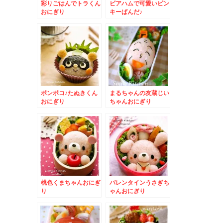
彩りごはんでトラくん
ビアハムで可愛いピン
おにぎり
キーぱんだ♪
ポンポコ♪たぬきくん
まるちゃんの友蔵じい
おにぎり
ちゃんおにぎり
桃色くまちゃんおにぎ
バレンタインうさぎち
り
ゃんおにぎり