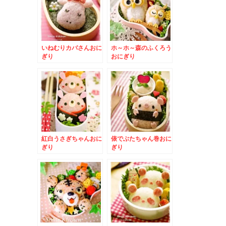
いねむりカバさんおに
ホ～ホ～森のふくろう
ぎり
おにぎり
紅白うさぎちゃんおに
俵でぶたちゃん巻おに
ぎり
ぎり