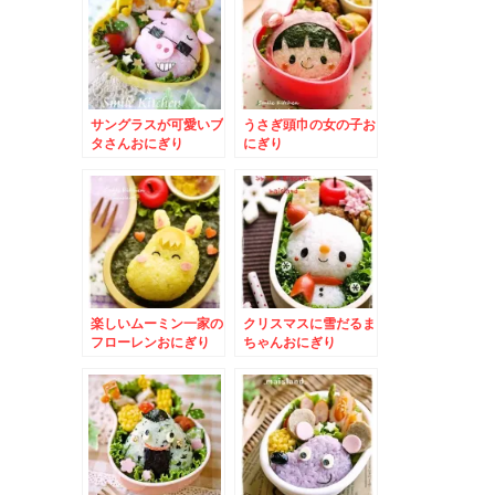
サングラスが可愛いブ
うさぎ頭巾の女の子お
タさんおにぎり
にぎり
楽しいムーミン一家の
クリスマスに雪だるま
フローレンおにぎり
ちゃんおにぎり