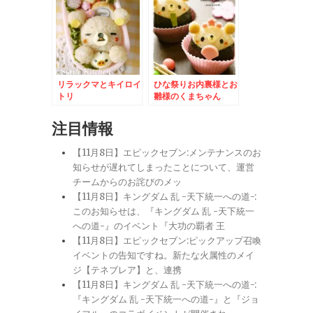
リラックマとキイロイ
ひな祭りお内裏様とお
トリ
雛様のくまちゃん
注目情報
【11月8日】エピックセブン:メンテナンスのお
知らせが遅れてしまったことについて、運営
チームからのお詫びのメッ
【11月8日】キングダム 乱 -天下統一への道-:
このお知らせは、『キングダム 乱 -天下統一
への道-』のイベント『大功の覇者 王
【11月8日】エピックセブン:ピックアップ召喚
イベントの告知ですね。新たな火属性のメイ
ジ【テネブレア】と、連携
【11月8日】キングダム 乱 -天下統一への道-:
『キングダム 乱 -天下統一への道-』と『ジョ