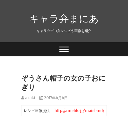
キャラ弁まにあ
キャラ弁デコ弁レシピや画像を紹介
ぞうさん帽子の女の子おに
ぎり
azuki
2017年6月6日
レシピ画像提供
http://ameblo.jp/maisland/