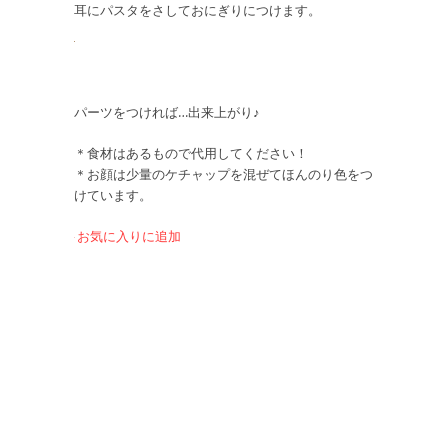
耳にパスタをさしておにぎりにつけます。
パーツをつければ…出来上がり♪
＊食材はあるもので代用してください！
＊お顔は少量のケチャップを混ぜてほんのり色をつ
けています。
お気に入りに追加