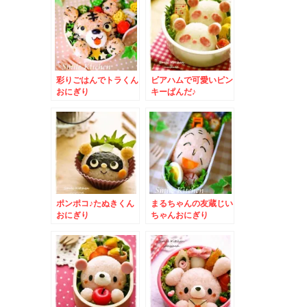
彩りごはんでトラくん
ビアハムで可愛いピン
おにぎり
キーぱんだ♪
ポンポコ♪たぬきくん
まるちゃんの友蔵じい
おにぎり
ちゃんおにぎり