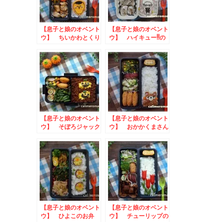
【息子と娘のオベント
【息子と娘のオベント
ウ】 ちいかわとくり
ウ】 ハイキュー!!の
まんじゅうのお弁当
お弁当 to キャベ
to プ活キャンペー
ツのうまたれ写真投稿
ン
キャンペーン
【息子と娘のオベント
【息子と娘のオベント
ウ】 そぼろジャック
ウ】 おかかくまさん
オランタンのお弁当
のお弁当
to コッタSNSキャ
ンペーン
【息子と娘のオベント
【息子と娘のオベント
ウ】 ひよこのお弁
ウ】 チューリップの