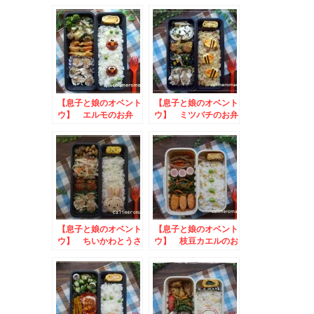
けのお弁当 to チ
当 to MABROCプ
ョコバナナコンテスト
レゼントキャンペーン
【息子と娘のオベント
【息子と娘のオベント
ウ】 エルモのお弁
ウ】 ミツバチのお弁
当 to かんてんぱ
当 to ヒロツクぜ
ぱInstagram投稿キ
んざいフォトコンテス
ャンペーン
ト
【息子と娘のオベント
【息子と娘のオベント
ウ】 ちいかわとうさ
ウ】 枝豆カエルのお
ぎのお弁当 to ご
弁当 to ひかり味
ちアクション大募集
噌・味噌ハンバーグを
作ってみようキャンペ
ーン