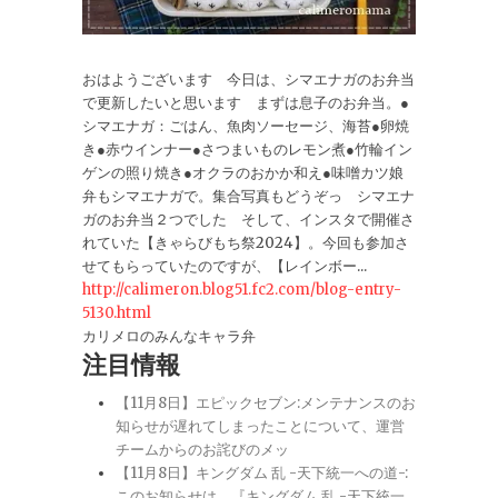
おはようございます 今日は、シマエナガのお弁当
で更新したいと思います まずは息子のお弁当。●
シマエナガ：ごはん、魚肉ソーセージ、海苔●卵焼
き●赤ウインナー●さつまいものレモン煮●竹輪イン
ゲンの照り焼き●オクラのおかか和え●味噌カツ娘
弁もシマエナガで。集合写真もどうぞっ シマエナ
ガのお弁当２つでした そして、インスタで開催さ
れていた【きゃらびもち祭2024】。今回も参加さ
せてもらっていたのですが、【レインボー...
http://calimeron.blog51.fc2.com/blog-entry-
5130.html
カリメロのみんなキャラ弁
注目情報
【11月8日】エピックセブン:メンテナンスのお
知らせが遅れてしまったことについて、運営
チームからのお詫びのメッ
【11月8日】キングダム 乱 -天下統一への道-:
このお知らせは、『キングダム 乱 -天下統一