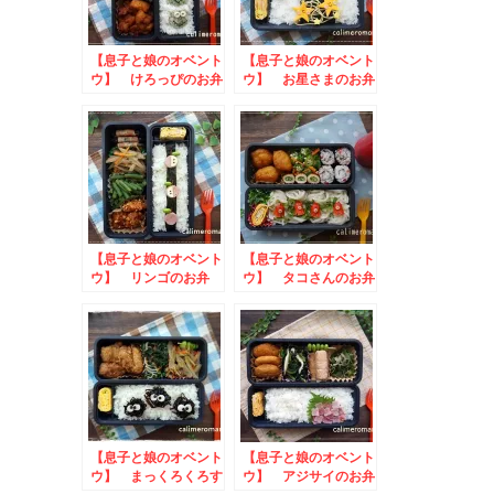
【息子と娘のオベント
【息子と娘のオベント
ウ】 けろっぴのお弁
ウ】 お星さまのお弁
当 to 北海道をお
当 to 信州須藤農
いしく食べようキャン
園春のキャンペーン
ペーン2024春
【息子と娘のオベント
【息子と娘のオベント
ウ】 リンゴのお弁
ウ】 タコさんのお弁
当 to ハーゲンダ
当
ッツ ツノの名前をつ
けてみたキャンペーン
【息子と娘のオベント
【息子と娘のオベント
ウ】 まっくろくろす
ウ】 アジサイのお弁