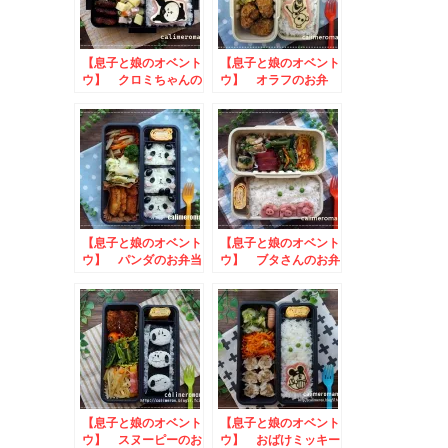
【息子と娘のオベント
【息子と娘のオベント
ウ】 クロミちゃんの
ウ】 オラフのお弁
お弁当 to 森永製
当 to にんべん#お
菓アレンジ神組合せキ
だしで楽しむ秋の味覚
ャンペーン
【息子と娘のオベント
【息子と娘のオベント
ウ】 パンダのお弁当
ウ】 ブタさんのお弁
当
【息子と娘のオベント
【息子と娘のオベント
ウ】 スヌーピーのお
ウ】 おばけミッキー