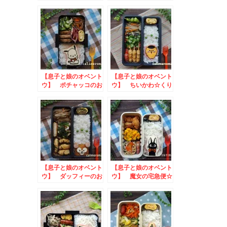
当 to #ジャワ党フ
お弁当
ォトキャンペーン
【息子と娘のオベント
【息子と娘のオベント
ウ】 ポチャッコのお
ウ】 ちいかわ☆くり
弁当
まんじゅうのお弁当
toあぐりっ子フォト
コンテスト
【息子と娘のオベント
【息子と娘のオベント
ウ】 ダッフィーのお
ウ】 魔女の宅急便☆
弁当 to 森林どり
ジジのオベントウ
のピヨポックルからあ
to Nadiaかき氷作っ
げコンテスト
てみた投稿キャンペー
ン