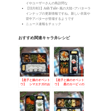
イやユーザーさんの島訪問な
【11月8日】Ash Tale-風の大陸-:アバターラ
インナップの更新情報ですね。新しい衣装や
背中アバターが登場するようです
ニュース速報をチェック
おすすめ関連キャラ弁レシピ
【息子と娘のオベント
【息子と娘のオベント
ウ】 シマエナガのお
ウ】 星のカービィの
弁当 to 甘熟王が
お弁当 to キリフ
好き 朝食投稿キャン
ルーツブレンド発売記
ペーン
念SNSキャンペーン