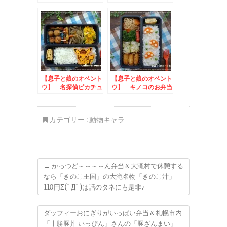
弁当
のお弁当
【息子と娘のオベント
【息子と娘のオベント
ウ】 名探偵ピカチュ
ウ】 キノコのお弁当
ウのお弁当
カテゴリー :
動物キャラ
←
かっつど～～～～ん弁当＆大滝村で休憩する
なら「きのこ王国」の大滝名物「きのこ汁」
110円Σ(ﾟДﾟ)は話のタネにも是非♪
ダッフィーおにぎりがいっぱい弁当＆札幌市内
「十勝豚丼 いっぴん」さんの「豚ざんまい」