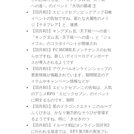
への道-』のイベント『大功の覇者 王
【11月8日】エピックセブン:ピックアップ召喚
イベントの告知ですね。新たな火属性のメイ
ジ【テネブレア】と、連携
【11月8日】キングダム 乱 -天下統一への道-:
『キングダム 乱 -天下統一への道-』と『ジョ
イフル』のコラボイベントが開催され
【11月8日】FC MOBILE:メンテナンスのお知
らせですね。新しいデイリーログインボーナ
スが導入されるようです
【11月8日】アヴァベルオンライン:ショップの
更新情報が掲載されています。期間限定のア
イテムやキャンペーン情報などが
【11月8日】エピックセブン:この告知は、人気
のアニメRPG「エピックセブン」のイベント
に関するものです。期間
【11月8日】星のドラゴンクエスト:このループ
ふくびきは、かなり魅力的なそうびが登場す
るようですね。特に「きせきのつ
【11月8日】イルーナ戦記オンライン:11月9日
に行われる放送では、EP3 第3章の実況プレ