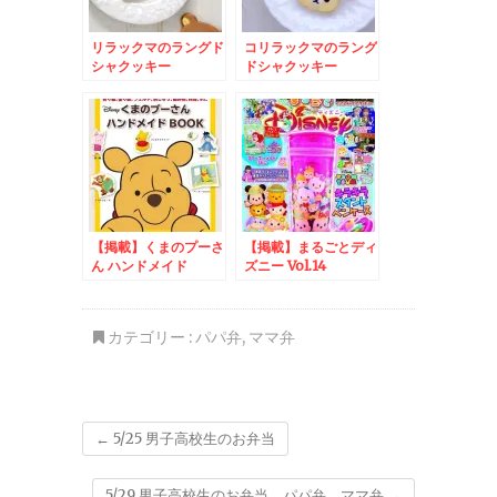
リラックマのラングド
コリラックマのラング
シャクッキー
ドシャクッキー
【掲載】くまのプーさ
【掲載】まるごとディ
ん ハンドメイド
ズニー Vol.14
BOOK
カテゴリー :
パパ弁
,
ママ弁
←
5/25 男子高校生のお弁当
5/29 男子高校生のお弁当、パパ弁、ママ弁
→