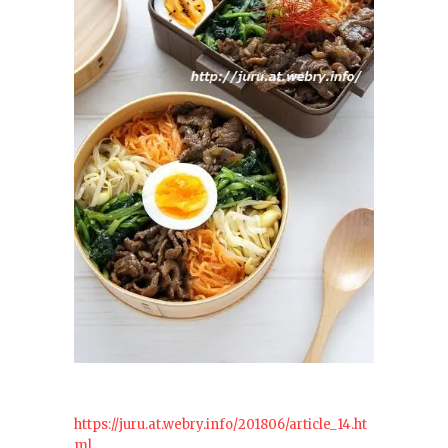
https://juru.at.webry.info/201806/article_14.ht
ml