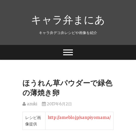
キャラ弁まにあ
キャラ弁デコ弁レシピや画像を紹介
ほうれん草パウダーで緑色
の薄焼き卵
azuki
2017年6月2日
レシピ画
http://ameblo.jp/sanpiyomama/
像提供