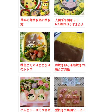
基本の薄焼き卵の焼き
人物系平面キャラ
方
NARUTOうずまきナ
ルト
秋色どんぐりととなり
薄焼き卵と茶色焼きの
のトトロ
焼き方講座
ハムとチーズでウサギ
型抜きで魚肉ソーセー