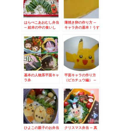
はらぺこあおむし弁当
薄焼き卵の作り方 –
– 絵本の中の食いし
キャラ弁の基本！うす
ん坊
やき卵を作るコツ☆
基本の人物系平面キャ
平面キャラの作り方
ラ弁
（ピカチュウ編） –
薄焼き卵でポケットモ
ンスター
ひよこの親子のお弁当
クリスマス弁当 – 真