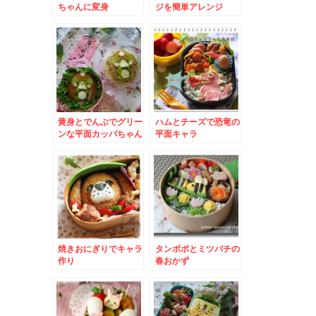
ちゃんに変身
ジを簡単アレンジ
黄身とでんぶでグリー
ハムとチーズで恐竜の
ンな平面カッパちゃん
平面キャラ
焼きおにぎりでキャラ
タンポポとミツバチの
作り
春おかず