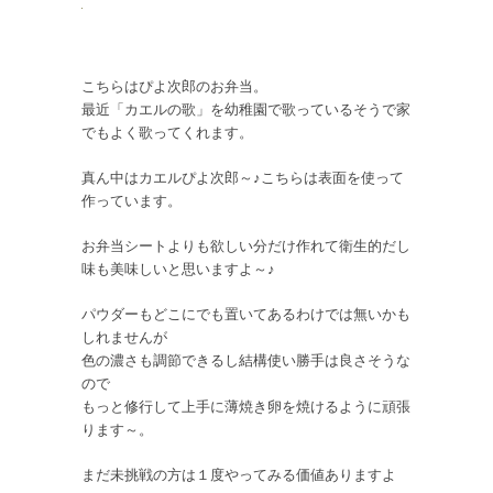
こちらはぴよ次郎のお弁当。
最近「カエルの歌」を幼稚園で歌っているそうで家
でもよく歌ってくれます。
真ん中はカエルぴよ次郎～♪こちらは表面を使って
作っています。
お弁当シートよりも欲しい分だけ作れて衛生的だし
味も美味しいと思いますよ～♪
パウダーもどこにでも置いてあるわけでは無いかも
しれませんが
色の濃さも調節できるし結構使い勝手は良さそうな
ので
もっと修行して上手に薄焼き卵を焼けるように頑張
ります～。
まだ未挑戦の方は１度やってみる価値ありますよ