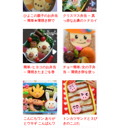
ひよこの親子のお弁当
クリスマス弁当 – 真
– 簡単★薄焼き卵で
っ赤なお鼻のトナカイ
可愛いヒヨコ♪
さんとウィンナーサン
タクロース♪
簡単♪ヒヨコのお弁当
チョー簡単♪女の子弁
– 薄焼きたまごを巻
当 – 薄焼き卵を使っ
いたおにぎり★
てアレンジ
こんにちワン ありが
トンカツサンドと３び
とウサギ こんばんワ
きのこぶた