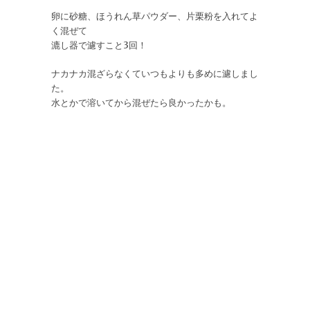
卵に砂糖、ほうれん草パウダー、片栗粉を入れてよ
く混ぜて
漉し器で濾すこと3回！
ナカナカ混ざらなくていつもよりも多めに濾しまし
た。
水とかで溶いてから混ぜたら良かったかも。