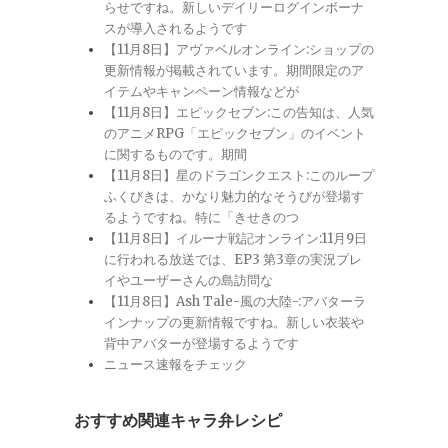
らせですね。新しいデイリーログインボーナ
スが導入されるようです
【11月8日】アヴァベルオンライン:ショップの
更新情報が掲載されています。期間限定のア
イテムやキャンペーン情報などが
【11月8日】エピックセブン:この告知は、人気
のアニメRPG「エピックセブン」のイベント
に関するものです。期間
【11月8日】星のドラゴンクエスト:このループ
ふくびきは、かなり魅力的なそうびが登場す
るようですね。特に「きせきのつ
【11月8日】イルーナ戦記オンライン:11月9日
に行われる放送では、EP3 第3章の実況プレ
イやユーザーさんの島訪問な
【11月8日】Ash Tale-風の大陸-:アバターラ
インナップの更新情報ですね。新しい衣装や
背中アバターが登場するようです
ニュース速報をチェック
おすすめ関連キャラ弁レシピ