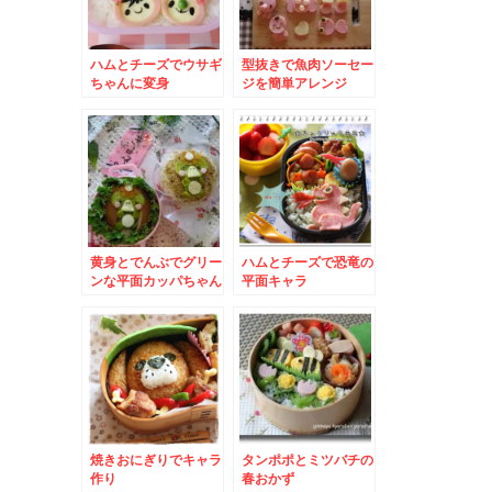
ハムとチーズでウサギ
型抜きで魚肉ソーセー
ちゃんに変身
ジを簡単アレンジ
黄身とでんぶでグリー
ハムとチーズで恐竜の
ンな平面カッパちゃん
平面キャラ
焼きおにぎりでキャラ
タンポポとミツバチの
作り
春おかず