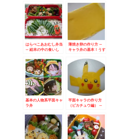
はらぺこあおむし弁当
薄焼き卵の作り方 –
– 絵本の中の食いし
キャラ弁の基本！うす
ん坊
やき卵を作るコツ☆
基本の人物系平面キャ
平面キャラの作り方
ラ弁
（ピカチュウ編） –
薄焼き卵でポケットモ
ンスター