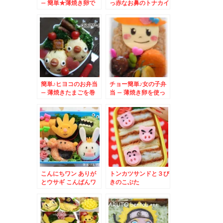
– 簡単★薄焼き卵で
っ赤なお鼻のトナカイ
可愛いヒヨコ♪
さんとウィンナーサン
タクロース♪
簡単♪ヒヨコのお弁当
チョー簡単♪女の子弁
– 薄焼きたまごを巻
当 – 薄焼き卵を使っ
いたおにぎり★
てアレンジ
こんにちワン ありが
トンカツサンドと３び
とウサギ こんばんワ
きのこぶた
ニ さよなライオン