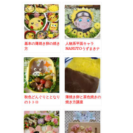
ニ さよなライオン
基本の薄焼き卵の焼き
人物系平面キャラ
方
NARUTOうずまきナ
ルト
秋色どんぐりととなり
薄焼き卵と茶色焼きの
のトトロ
焼き方講座