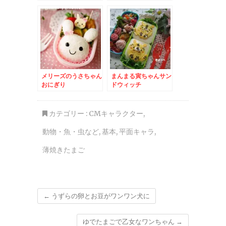
メリーズのうさちゃん
まんまる寅ちゃんサン
おにぎり
ドウィッチ
カテゴリー :
CMキャラクター
,
動物・魚・虫など
,
基本
,
平面キャラ
,
薄焼きたまご
←
うずらの卵とお豆がワンワン犬に
ゆでたまごで乙女なワンちゃん
→