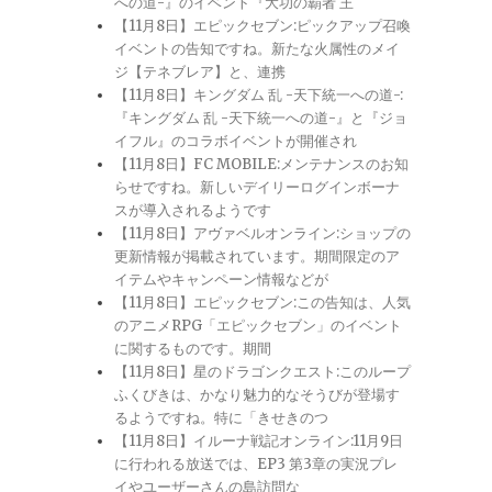
への道-』のイベント『大功の覇者 王
【11月8日】エピックセブン:ピックアップ召喚
イベントの告知ですね。新たな火属性のメイ
ジ【テネブレア】と、連携
【11月8日】キングダム 乱 -天下統一への道-:
『キングダム 乱 -天下統一への道-』と『ジョ
イフル』のコラボイベントが開催され
【11月8日】FC MOBILE:メンテナンスのお知
らせですね。新しいデイリーログインボーナ
スが導入されるようです
【11月8日】アヴァベルオンライン:ショップの
更新情報が掲載されています。期間限定のア
イテムやキャンペーン情報などが
【11月8日】エピックセブン:この告知は、人気
のアニメRPG「エピックセブン」のイベント
に関するものです。期間
【11月8日】星のドラゴンクエスト:このループ
ふくびきは、かなり魅力的なそうびが登場す
るようですね。特に「きせきのつ
【11月8日】イルーナ戦記オンライン:11月9日
に行われる放送では、EP3 第3章の実況プレ
イやユーザーさんの島訪問な