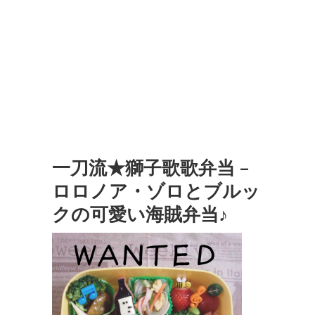
一刀流★獅子歌歌弁当 –
ロロノア・ゾロとブルッ
クの可愛い海賊弁当♪