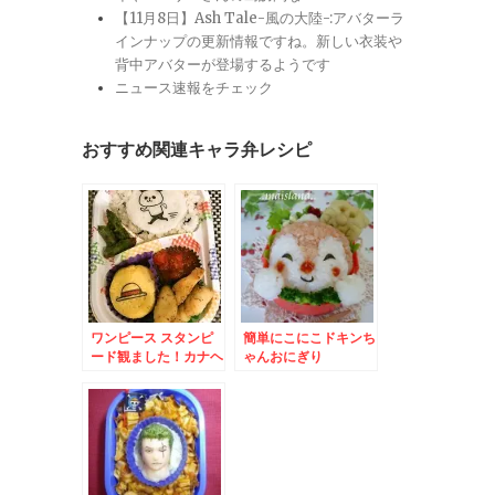
【11月8日】Ash Tale-風の大陸-:アバターラ
インナップの更新情報ですね。新しい衣装や
背中アバターが登場するようです
ニュース速報をチェック
おすすめ関連キャラ弁レシピ
ワンピース スタンピ
簡単にこにこドキンち
ード観ました！カナヘ
ゃんおにぎり
イコラボ♪ルフィ・ロ
ー・ベポ・パンダマン
キャラ弁