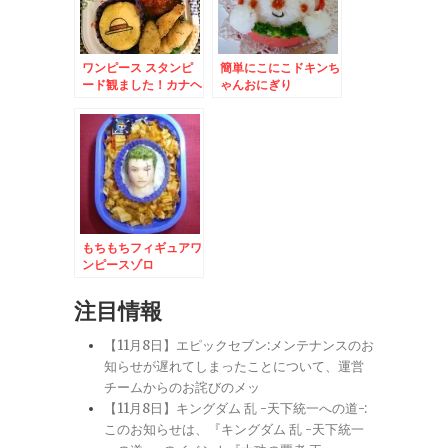
ワンピース スタンピ
簡単にこにこドキンち
ード観ました！カナヘ
ゃんおにぎり
イコラボ♪ルフィ・ロ
ー・ベポ・パンダマン
キャラ弁
もちもちフィギュアワ
ンピースゾロ
注目情報
【11月8日】エピックセブン:メンテナンスのお
知らせが遅れてしまったことについて、運営
チームからのお詫びのメッ
【11月8日】キングダム 乱 -天下統一への道-:
このお知らせは、『キングダム 乱 -天下統一