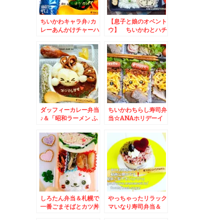
ちいかわキャラ弁♪カ
【息子と娘のオベント
レーあんかけチャーハ
ウ】 ちいかわとハチ
ン弁当＆徳島県「酒菜
ワレのお弁当
和の香」さんの絶品ラ
ンチ！！！食べたぁ＾
＾♪
ダッフィーカレー弁当
ちいかわちらし寿司弁
♪＆「昭和ラーメン ふ
当☆ANAホリデーイ
くや」さんのワンコイ
ン札幌 ヴェルデラン
ン！？絶品旭川醤油ラ
チバイキング♪
ーメン♪
しろたん弁当＆札幌で
やっちゃったリラック
一番ごまそばとカツ丼
マいなり寿司弁当＆
が美味しいお店「八千
「八千代」さんの「本