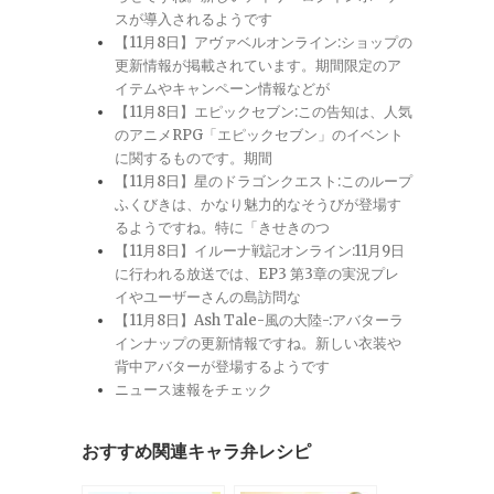
スが導入されるようです
【11月8日】アヴァベルオンライン:ショップの
更新情報が掲載されています。期間限定のア
イテムやキャンペーン情報などが
【11月8日】エピックセブン:この告知は、人気
のアニメRPG「エピックセブン」のイベント
に関するものです。期間
【11月8日】星のドラゴンクエスト:このループ
ふくびきは、かなり魅力的なそうびが登場す
るようですね。特に「きせきのつ
【11月8日】イルーナ戦記オンライン:11月9日
に行われる放送では、EP3 第3章の実況プレ
イやユーザーさんの島訪問な
【11月8日】Ash Tale-風の大陸-:アバターラ
インナップの更新情報ですね。新しい衣装や
背中アバターが登場するようです
ニュース速報をチェック
おすすめ関連キャラ弁レシピ