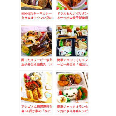
snoopyキーマカレー
ドラえもんナポリタン
弁当＆オモウマい店の
＆サッポロ餃子製造所
鉄板バター醤油焼うど
狸小路店♪
ん作ってみた＾＾
困ったスヌーピー信玄
簡単デコぷっくりスヌ
玉子弁当＆追風丸「バ
ーピー弁当＆「蔵出し
カニラオロチョンラー
味噌田所商店」
メン」が好き～～＾＾
アナゴさん稲荷寿司弁
簡単ジャックオランタ
当♪＆我が家の「かに
ンおにぎり弁当レシピ
めし」レシピ毛ガニの
＆神戸と徳島の奈良漬