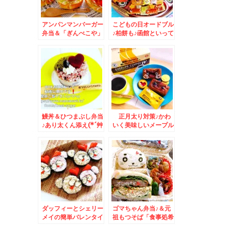
アンパンマンバーガー
こどもの日オードブル
弁当＆「ぎんべこや」
♪柏餅も♪函館といって
さんのカイノミステー
も端っこ♪恵山の「う
キ牛丼♪
みかぜ食堂菜の花」さ
んの函館一美味しい
「海鮮潮ラーメン」
鰻丼＆ひつまぶし弁当
正月太り対策♪かわ
♪あり太くん添え(*´艸
いく美味しいメープル
`*)和歌山県有田名産
パンとコーヒー＆吉祥
「うなぎ屋かわすい」
寺「 金子屋」さんで
さんの「鰻」！！！
穴子天ぷらめしランチ
♪
ダッフィーとシェリー
ゴマちゃん弁当♪＆元
メイの簡単バレンタイ
祖もつそば「食事処希
ンごはん♪
林」さんで「あさりそ