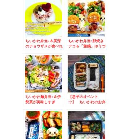
ちいかわ弁当♪＆美深
ちいかわ弁当♪卵焼き
のチョウザメが食べれ
デコ＆「遊鶴」ゆうづ
るっ！！隠れ家名店
るさんの「日替わりラ
「パパクックキッチ
ンチ」おろしそば最強
ン」のお料理が凄すぎ
☆
るっ！！
ちいかわ麺弁当♪＆伊
【息子のオベント
勢茶が美味しすぎ
ウ】 ちいかわのお弁
る！！
当 to バレンタイ
ン弁当フォトコンテス
ト