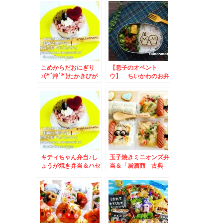
代」さんで五目蕎麦と
日の日替わり」で天丼
かつ皿をいただく(*
も激ウマな件♪
´艸`*)
こめからだおにぎり
【息子のオベント
♪(*´艸`*)たかきびが
ウ】 ちいかわのお弁
美味しい♪可愛い雑穀
当
米にぎり♪＆私お勧め
のご飯が進むおかずレ
シピ
キティちゃん弁当♪し
玉子焼きミニオンズ弁
ょうが焼き弁当＆ハセ
当＆「居酒商 古典
ガワストアの「やきと
屋」さんの日替わりラ
り弁当」「塩タレ」が
ンチ♪今日は何でしょ
一番好き(*´艸`*)
う＾＾