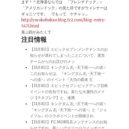
ます＾＾北海道ならでは 「フレンチドック」♪
「アメリカンドック」の見た目ですがウィンナーは
ギョニソです。 でもって ケチャッ...
http://yorokobukao.blog.fc2.com/blog-entry-
5471.html
喜ぶ顔がみたくて
注目情報
【11月8日】エピックセブン:メンテナンスのお
知らせが遅れてしまったことについて、運営
チームからのお詫びのメッ
【11月8日】キングダム 乱 -天下統一への道-:
このお知らせは、『キングダム 乱 -天下統一
への道-』のイベント『大功の覇者 王
【11月8日】エピックセブン:ピックアップ召喚
イベントの告知ですね。新たな火属性のメイ
ジ【テネブレア】と、連携
【11月8日】キングダム 乱 -天下統一への道-:
『キングダム 乱 -天下統一への道-』と『ジョ
イフル』のコラボイベントが開催され
【11月8日】FC MOBILE:メンテナンスのお知
らせですね。新しいデイリーログインボーナ