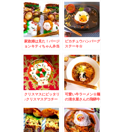
ば」をいただく(*´艸
`*)
家政婦は見た！バージ
ピカチュウハンバーグ
ョンキティちゃん弁当
ステーキ☆
♪＆体に優しいおやつ
といえば♪ベジップス
クリスマスにピッタリ
可愛い牛ラーメン☆麺
♪クリスマスデコチー
の清水屋さんの飛騨牛
ズ☆＆お正月準備「小
ラーメンが絶品♪
樽かま栄」さんのかま
ぼこ