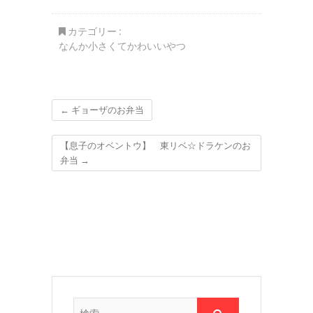
むき身いただいた～～
食べ比べ♪奈良漬け求
～＾＾♪
む！！！
カテゴリー :
なんか小さくてかわいいやつ
←
ギョーザのお弁当
【息子のオベントウ】 東リベ☆ドラケンのお
弁当
→