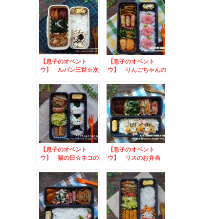
【息子のオベント
【息子のオベント
ウ】 ルパン三世☆次
ウ】 りんごちゃんの
元のお弁当
お弁当toクックパッ
ドレシピ投稿祭
【息子のオベント
【息子のオベント
ウ】 猫の日☆ネコの
ウ】 リスのお弁当
お弁当