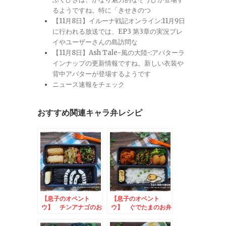
るようですね。特に「きせきのつ
【11月8日】イルーナ戦記オンライン:11月9日
に行われる放送では、EP3 第3章の実況プレ
イやユーザーさんの島訪問な
【11月8日】Ash Tale-風の大陸-:アバターラ
インナップの更新情報ですね。新しい衣装や
背中アバターが登場するようです
ニュース速報をチェック
おすすめ関連キャラ弁レシピ
【息子のオベント
【息子のオベント
ウ】 チンアナゴのお
ウ】 ぐでたまのお弁
弁当
当