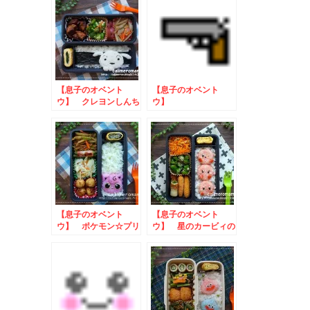
【息子のオベント
【息子のオベント
ウ】 クレヨンしんち
ウ】
ゃん☆シロのお弁当
SPY×FAMILY☆ロイ
ド・フォージャーのお
弁当
【息子のオベント
【息子のオベント
ウ】 ポケモン☆プリ
ウ】 星のカービィの
ンのお弁当to夏の豆
お弁当
乳王決定戦キャンペー
ン