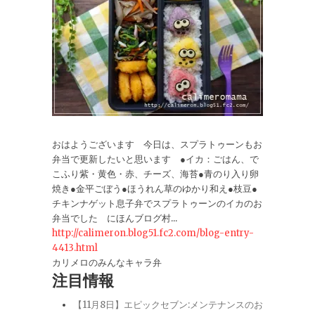
おはようございます 今日は、スプラトゥーンもお
弁当で更新したいと思います ●イカ：ごはん、で
こふり紫・黄色・赤、チーズ、海苔●青のり入り卵
焼き●金平ごぼう●ほうれん草のゆかり和え●枝豆●
チキンナゲット息子弁でスプラトゥーンのイカのお
弁当でした にほんブログ村...
http://calimeron.blog51.fc2.com/blog-entry-
4413.html
カリメロのみんなキャラ弁
注目情報
【11月8日】エピックセブン:メンテナンスのお