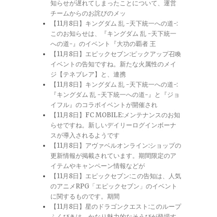
知らせが遅れてしまったことについて、運営
チームからのお詫びのメッ
【11月8日】キングダム 乱 -天下統一への道-:
このお知らせは、『キングダム 乱 -天下統一
への道-』のイベント『大功の覇者 王
【11月8日】エピックセブン:ピックアップ召喚
イベントの告知ですね。新たな火属性のメイ
ジ【テネブレア】と、連携
【11月8日】キングダム 乱 -天下統一への道-:
『キングダム 乱 -天下統一への道-』と『ジョ
イフル』のコラボイベントが開催され
【11月8日】FC MOBILE:メンテナンスのお知
らせですね。新しいデイリーログインボーナ
スが導入されるようです
【11月8日】アヴァベルオンライン:ショップの
更新情報が掲載されています。期間限定のア
イテムやキャンペーン情報などが
【11月8日】エピックセブン:この告知は、人気
のアニメRPG「エピックセブン」のイベント
に関するものです。期間
【11月8日】星のドラゴンクエスト:このループ
ふくびきは、かなり魅力的なそうびが登場す