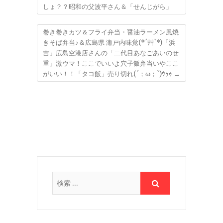
しょ？？昭和の父波平さん＆「せんじがら」
巻き巻きカツ＆フライ弁当・醤油ラーメン風焼
きそば弁当♪＆広島県 瀬戸内味覚(*´艸`*)「浜
吉」広島空港店さんの「二代目あなごあいのせ
重」激ウマ！ここでいいよ穴子飯弁当いやここ
がいい！！「タコ飯」売り切れ(´；ω；`)ｳｩｩ
→