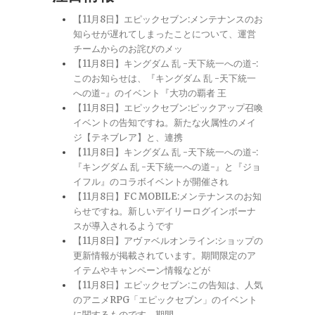
【11月8日】エピックセブン:メンテナンスのお
知らせが遅れてしまったことについて、運営
チームからのお詫びのメッ
【11月8日】キングダム 乱 -天下統一への道-:
このお知らせは、『キングダム 乱 -天下統一
への道-』のイベント『大功の覇者 王
【11月8日】エピックセブン:ピックアップ召喚
イベントの告知ですね。新たな火属性のメイ
ジ【テネブレア】と、連携
【11月8日】キングダム 乱 -天下統一への道-:
『キングダム 乱 -天下統一への道-』と『ジョ
イフル』のコラボイベントが開催され
【11月8日】FC MOBILE:メンテナンスのお知
らせですね。新しいデイリーログインボーナ
スが導入されるようです
【11月8日】アヴァベルオンライン:ショップの
更新情報が掲載されています。期間限定のア
イテムやキャンペーン情報などが
【11月8日】エピックセブン:この告知は、人気
のアニメRPG「エピックセブン」のイベント
に関するものです。期間