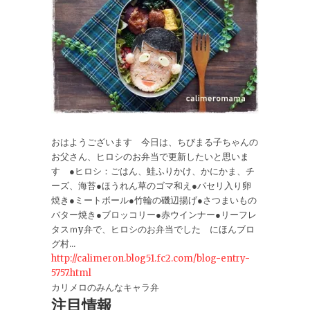
おはようございます 今日は、ちびまる子ちゃんの
お父さん、ヒロシのお弁当で更新したいと思いま
す ●ヒロシ：ごはん、鮭ふりかけ、かにかま、チ
ーズ、海苔●ほうれん草のゴマ和え●パセリ入り卵
焼き●ミートボール●竹輪の磯辺揚げ●さつまいもの
バター焼き●ブロッコリー●赤ウインナー●リーフレ
タスｍy弁で、ヒロシのお弁当でした にほんブロ
グ村...
http://calimeron.blog51.fc2.com/blog-entry-
5757.html
カリメロのみんなキャラ弁
注目情報