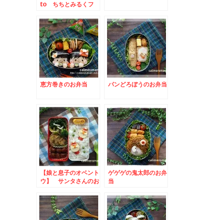
to ちちとみるくフ
ォトコンテスト
恵方巻きのお弁当
パンどろぼうのお弁当
【娘と息子のオベント
ゲゲゲの鬼太郎のお弁
ウ】 サンタさんのお
当
弁当