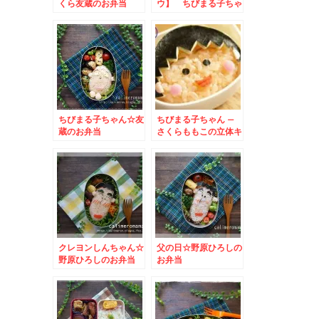
くら友蔵のお弁当
ウ】 ちびまる子ちゃ
ん☆友蔵のお弁当
ちびまる子ちゃん☆友
ちびまる子ちゃん –
蔵のお弁当
さくらももこの立体キ
ャラおにぎり弁当☆
クレヨンしんちゃん☆
父の日☆野原ひろしの
野原ひろしのお弁当
お弁当