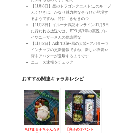
【11月8日】星のドラゴンクエスト:このループ
ふくびきは、かなり魅力的なそうびが登場す
るようですね。特に「きせきのつ
【11月8日】イルーナ戦記オンライン:11月9日
に行われる放送では、EP3 第3章の実況プレ
イやユーザーさんの島訪問な
【11月8日】Ash Tale-風の大陸-:アバターラ
インナップの更新情報ですね。新しい衣装や
背中アバターが登場するようです
ニュース速報をチェック
おすすめ関連キャラ弁レシピ
ちびまる子ちゃん☆さ
【息子のオベント