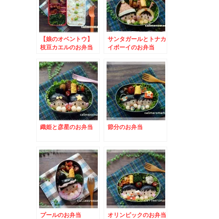
【娘のオベントウ】
サンタガールとトナカ
枝豆カエルのお弁当
イボーイのお弁当
to コッタSNSキャ
ンペーン
織姫と彦星のお弁当
節分のお弁当
プールのお弁当
オリンピックのお弁当