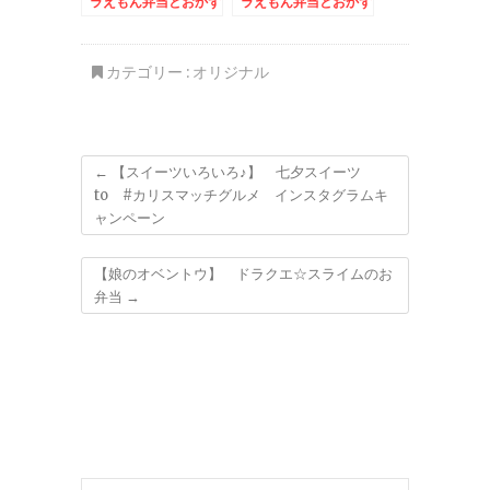
ラえもん弁当とおかず
ラえもん弁当とおかず
バイキングデー♪＆
バイキングデー♪＆佐
呂間産生ホタテうま
っ！！
カテゴリー :
オリジナル
←
【スイーツいろいろ♪】 七夕スイーツ
to #カリスマッチグルメ インスタグラムキ
ャンペーン
【娘のオベントウ】 ドラクエ☆スライムのお
弁当
→