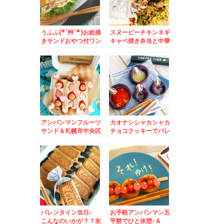
ン」と「黒チャーハ
ン」が美味しすぎる～
♪完全リピ通い決定(*
´艸`*)
うふふ(*´艸`*)お絵描
スヌーピーチキンネギ
きサンドおやつ付ワン
キャベ焼き弁当と中華
プレートごはん＆中央
弁当＆札幌市中央区
区狸小路「 狸
「そば処信州庵」さん
comichi」内２階
に「ざるそば」メニュ
「花尻ジンギスカン」
ーがないわけと月末ま
さん穴場よ～(*´艸`*)
で花尻ジンギスカンさ
んもお得メニューある
の(*´艸`*)
アンパンマンフルーツ
カオナシシャカシャカ
サンド＆札幌市中央区
チョコクッキーでバレ
「信州庵JR記念病院
ンタインデー＆北海道
前店」さん「ミニ角煮
のジビエ 鹿肉～あば
丼セット」温も冷もお
ら肉、タン、レバー美
蕎麦美味しいよ～♪
味しいのよ～♪
バレンタイン当日♪
お手軽アンパンマン五
こんなのいかが？？友
平餅でひと休憩♪＆