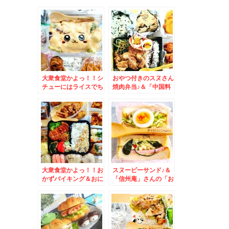
大衆食堂かよっ！！シ
おやつ付きのスヌさん
チューにはライスでち
焼肉弁当♪＆「中国料
いかわ弁当＆北海道民
理 小吃店 沙流川さる
ソウルフード店「ぎょ
かわ」さんの「豚足ラ
うざのみよしの」さん
ーメン」が美味しすぎ
で「グラタン」うま
る！！これで７００円
っ！！
(@￣□￣@;)！！
大衆食堂かよっ！！お
スヌーピーサンド♪＆
かずバイキング＆おに
「信州庵」さんの「お
ぎりバイキング♪お弁
ろしそば」(*´艸
当も♪＆ 洞爺湖町
`*)JR札幌病院前の
「青藍せいらん」さん
「信州庵」さんが一番
のこれぞ食べたかった
好き♪
町中華の「チャーハ