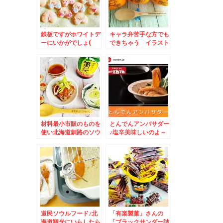
鉄板ですがホワイトデ
キャラ弁苦手な方でも
ーにいかがでしょ(
できちゃう イラスト
´艸｀)＆手作りおすす
みかんなんていかがで
め材料コスパ重視材料
しょう？？＆北海道で
の冬場の移動につい
て。
材料最小市販のものを
とんでんアンバサダー
使い北海道釧路のソウ
♪塩辛美味しいのよ～
ルフード「タレザン
(*´艸`*)
ギ」レシピ(*´艸`*)絶
品よ～
道民ソウルフード♪北
「有楽製菓」さんの
海道観光にいらしたら
「ブラックサンダー詰