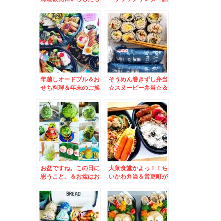
絶対食べて～「フレン
め放題」ハッピーアン
チドック」！！
バサダー♪おばちゃん
力全開で詰め込む(笑)
年越しオードブル＆お
そうめん巻きずし弁当
せち料理＆年末のご挨
☆スヌーピー弁当☆＆
拶
「ぎょうざ みよし
の」さんの餃子カレー
♪北海道ソウルフード
お盆ですね。この日に
大衆食堂かよっ！！ち
思うこと。＆お盆はお
いかわ弁当＆音更町が
供えもみんなでわいわ
誇る「ぎょうざの宝
いフルーツアート♪
永」さんの冷凍餃子♪