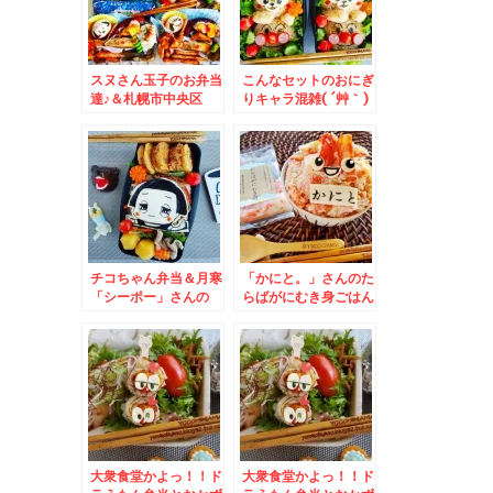
スヌさん玉子のお弁当
こんなセットのおにぎ
達♪＆札幌市中央区
りキャラ混雑( ´艸｀)
「そば処信州庵」さん
＆小樽市「みなとも
の角煮弁当セットは月
ち」さんの「豆大福」
末まで超お得(*´艸`*)
と「よもぎ大福」
チコちゃん弁当＆月寒
「かにと。」さんのた
「シーポー」さんの
らばがにむき身ごはん
「カレー小盛」と絶品
♪最高～(*´艸`*)
「鹿肉スペアリブ」(*
´艸`*)
大衆食堂かよっ！！ド
大衆食堂かよっ！！ド