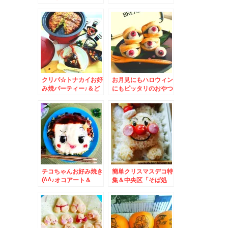
チョコにも義理チョコ
「魚べい」さんのテイ
にも♪本命にも♪
クアウト「海鮮丼」を
差し入れいただいたぁ
(*´艸`*)マグロうま♪
クリパ☆トナカイお好
お月見にもハロウィン
み焼パーティー♪＆ど
にもピッタリのおやつ
こにいったかすぐわか
レシピ＆留萌市開運町
るヤツ(笑)
「漁師の店富丸」さん
の「サーモン丼」♪肉
厚脂乗りくどくなくう
まっ！！
チコちゃんお好み焼き
簡単クリスマスデコ特
(^^♪オコアート＆
集＆中央区「そば処
「すーぷかりーひげ男
信州庵」さんに二度い
爵」さんの「チキンカ
った件( ´艸｀)やっぱ
レー」「ブロッコリー
り角煮美味(*´艸`*)
角煮」追加トッピング
(*´艸`*)美味♪