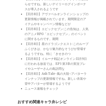
らせですね。新しいデイリーログインボーナ
スが導入されるようです
【11月8日】アヴァベルオンライン:ショップの
更新情報が掲載されています。期間限定のア
イテムやキャンペーン情報などが
【11月8日】エピックセブン:この告知は、人気
のアニメRPG「エピックセブン」のイベント
に関するものです。期間
【11月8日】星のドラゴンクエスト:このループ
ふくびきは、かなり魅力的なそうびが登場す
るようですね。特に「きせきのつ
【11月8日】イルーナ戦記オンライン:11月9日
に行われる放送では、EP3 第3章の実況プレ
イやユーザーさんの島訪問な
【11月8日】Ash Tale-風の大陸-:アバターラ
インナップの更新情報ですね。新しい衣装や
背中アバターが登場するようです
ニュース速報をチェック
おすすめ関連キャラ弁レシピ