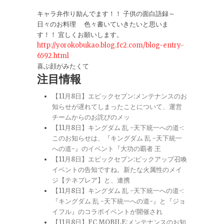
キャラ弁作り励んでます！！ 子供の面白語録～
日々のお料理 色々書いていきたいと思いま
す！！ 宜しくお願いします。
http://yorokobukao.blog.fc2.com/blog-entry-
6592.html
喜ぶ顔がみたくて
注目情報
【11月8日】エピックセブン:メンテナンスのお
知らせが遅れてしまったことについて、運営
チームからのお詫びのメッ
【11月8日】キングダム 乱 -天下統一への道-:
このお知らせは、『キングダム 乱 -天下統一
への道-』のイベント『大功の覇者 王
【11月8日】エピックセブン:ピックアップ召喚
イベントの告知ですね。新たな火属性のメイ
ジ【テネブレア】と、連携
【11月8日】キングダム 乱 -天下統一への道-:
『キングダム 乱 -天下統一への道-』と『ジョ
イフル』のコラボイベントが開催され
【11月8日】FC MOBILE:メンテナンスのお知