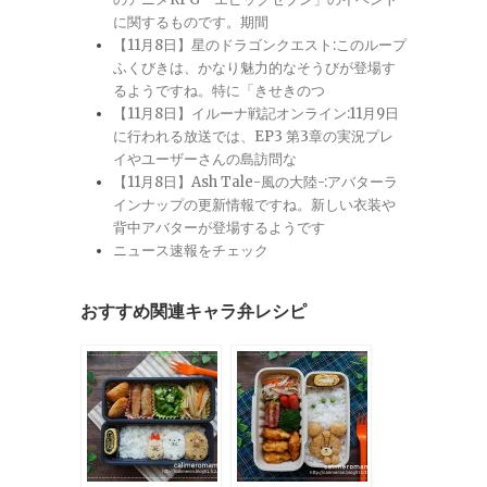
に関するものです。期間
【11月8日】星のドラゴンクエスト:このループ
ふくびきは、かなり魅力的なそうびが登場す
るようですね。特に「きせきのつ
【11月8日】イルーナ戦記オンライン:11月9日
に行われる放送では、EP3 第3章の実況プレ
イやユーザーさんの島訪問な
【11月8日】Ash Tale-風の大陸-:アバターラ
インナップの更新情報ですね。新しい衣装や
背中アバターが登場するようです
ニュース速報をチェック
おすすめ関連キャラ弁レシピ