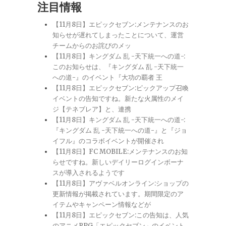
注目情報
【11月8日】エピックセブン:メンテナンスのお
知らせが遅れてしまったことについて、運営
チームからのお詫びのメッ
【11月8日】キングダム 乱 -天下統一への道-:
このお知らせは、『キングダム 乱 -天下統一
への道-』のイベント『大功の覇者 王
【11月8日】エピックセブン:ピックアップ召喚
イベントの告知ですね。新たな火属性のメイ
ジ【テネブレア】と、連携
【11月8日】キングダム 乱 -天下統一への道-:
『キングダム 乱 -天下統一への道-』と『ジョ
イフル』のコラボイベントが開催され
【11月8日】FC MOBILE:メンテナンスのお知
らせですね。新しいデイリーログインボーナ
スが導入されるようです
【11月8日】アヴァベルオンライン:ショップの
更新情報が掲載されています。期間限定のア
イテムやキャンペーン情報などが
【11月8日】エピックセブン:この告知は、人気
のアニメRPG「エピックセブン」のイベント