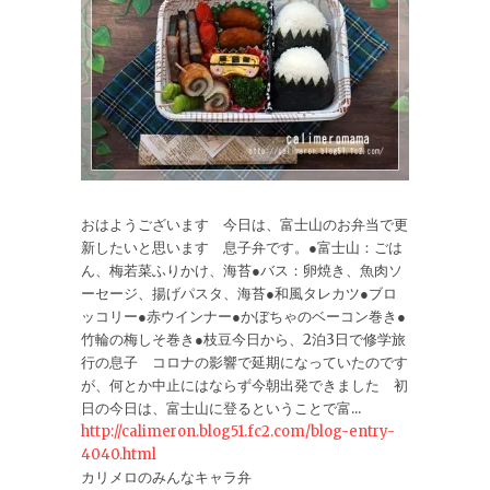
おはようございます 今日は、富士山のお弁当で更
新したいと思います 息子弁です。●富士山：ごは
ん、梅若菜ふりかけ、海苔●バス：卵焼き、魚肉ソ
ーセージ、揚げパスタ、海苔●和風タレカツ●ブロ
ッコリー●赤ウインナー●かぼちゃのベーコン巻き●
竹輪の梅しそ巻き●枝豆今日から、2泊3日で修学旅
行の息子 コロナの影響で延期になっていたのです
が、何とか中止にはならず今朝出発できました 初
日の今日は、富士山に登るということで富...
http://calimeron.blog51.fc2.com/blog-entry-
4040.html
カリメロのみんなキャラ弁