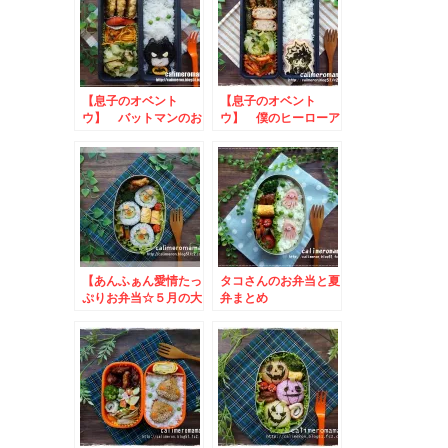
【息子のオベント
【息子のオベント
ウ】 バットマンのお
ウ】 僕のヒーローア
弁当
カデミアのお弁当
【あんふぁん愛情たっ
タコさんのお弁当と夏
ぷりお弁当☆５月の大
弁まとめ
賞】 かっぱ巻きのお
弁当