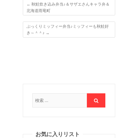
←
秋鮭炊き込み弁当♪＆サザエさんキャラ弁＆
北海道雨竜町
ぷっくりミッフィー弁当♪ミッフィーも秋鮭好
き～＾＾♪
→
お気に入りリスト