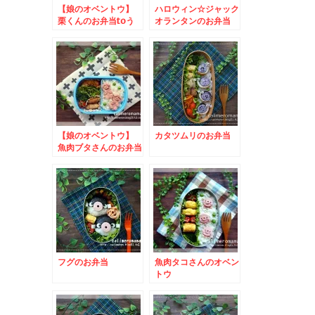
【娘のオベントウ】
ハロウィン☆ジャック
栗くんのお弁当toう
オランタンのお弁当
さぎ大福
【娘のオベントウ】
カタツムリのお弁当
魚肉ブタさんのお弁当
フグのお弁当
魚肉タコさんのオベン
トウ