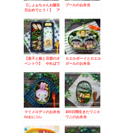
【しょぉちゃんお誕生
プールのお弁当
日おめでとう！】 ア
ンパンマンのハピバ弁
【息子と娘と旦那のオ
カエルボーイとカエル
ベントウ】 やればで
ガールのお弁当
きる子YDKのお弁当
マイメロディのお弁当
100日間生きたワニ☆
toおにコレ
ワニのお弁当