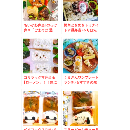
ちいかわ弁当♪のっけ
簡単ときめきトゥナイ
弁＆「ごまそば 遊
ト☆麺弁当♪＆りぼん
鶴」さんの「日替わり
＆札幌グル
ランチ」♪は、やっぱ
メ。。。おなじみ
り「おろしそば」が好
き(*´艸`*)
コリラックマ弁当＆
くまさんワンプレート
[ローメン」！！気に
ランチ♪＆すすきの居
なっていた「食事処三
酒屋ランチ「居酒商
平」さんが凄かった～
古典家」さんの日替わ
(*´艸`*)
りランチ持ち帰りでお
かずのみは１００円引
き(*´艸`*)
ベイマックス弁当♪＆
スヌーピーシチュー弁