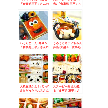
「食事処三平」さんの
当♪「食事処 三平」さ
「天津麺」食べれたぁ
んの「塩ラー」が絶品
＾＾♪メニュー制覇ま
すぎる件Σ(ﾟДﾟ)「塩
であと少し( ´艸｀)
チャーシューメン」
いくらどーん♪弁当＆
うるうるキティちゃん
「食事処三平」さんロ
弁当♪大盛＆「食事処
ーテ入りました「ロー
三平」さんの「醤油ラ
メン塩味」(*´艸`*)
ーメン＋半チャーハ
ン」食べたぁ♪
大衆食堂かよ！パンダ
スヌーピー弁当大盛♪
弁当だったりスヌさん
＆「食事処 三平」さ
だったり・・・＆「食
んの「野菜炒め定食」
事処三平」さんの「み
♪リピ決定(*´艸`*)
そ辛ちゃんぽん」(*
´艸`*)制覇まであと一