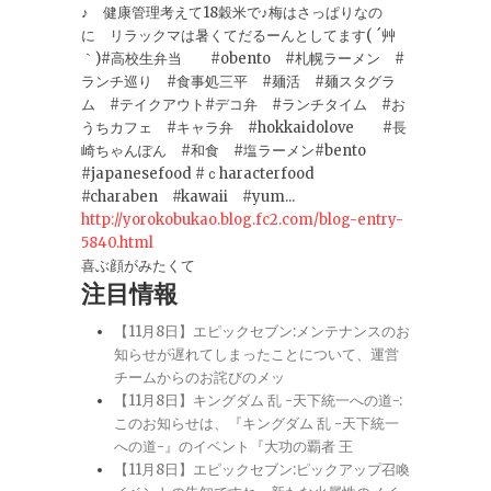
♪ 健康管理考えて18穀米で♪梅はさっぱりなの
に リラックマは暑くてだるーんとしてます( ´艸
｀)#高校生弁当 #obento #札幌ラーメン #
ランチ巡り #食事処三平 #麺活 #麺スタグラ
ム #テイクアウト#デコ弁 #ランチタイム #お
うちカフェ #キャラ弁 #hokkaidolove #長
崎ちゃんぽん #和食 #塩ラーメン#bento
#japanesefood #ｃharacterfood
#charaben #kawaii #yum...
http://yorokobukao.blog.fc2.com/blog-entry-
5840.html
喜ぶ顔がみたくて
注目情報
【11月8日】エピックセブン:メンテナンスのお
知らせが遅れてしまったことについて、運営
チームからのお詫びのメッ
【11月8日】キングダム 乱 -天下統一への道-:
このお知らせは、『キングダム 乱 -天下統一
への道-』のイベント『大功の覇者 王
【11月8日】エピックセブン:ピックアップ召喚