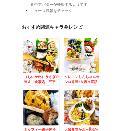
背中アバターが登場するようです
ニュース速報をチェック
おすすめ関連キャラ弁レシピ
（ちいかわ）うさぎ弁
クレヨンしんちゃん☆
当＆「食事処 三平」
シロ弁当♪＆再々度訪
さんの「塩ラーメン」
問「食事処 三平」さ
と「酢豚」(*´艸`*)
んの「八宝菜定食」
♪(*´艸`*)
ミッフィー親子丼弁
大衆食堂かよっ!!おか