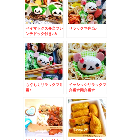
つ☆
ベイマックス弁当フレ
リラックマ弁当♪
ンチドック付き♪＆
「食事処 三平」さん
の「塩味ラーメン」
「半チャーハン」「八
宝菜」美味(*´艸`*)
もぐもぐリラックマ弁
イッシッシリラックマ
当♪
弁当☆麺弁当☆