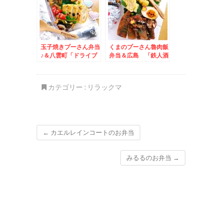
玉子焼きプーさん弁当
くまのプーさん魯肉飯
♪＆八雲町「ドライブ
弁当＆広島 「鉄人酒
ハウス金太郎」さんの
家」の「鉄人ラーメ
「金太郎ラーメン」(*
ン」と「餃子」と絶品
´艸`*)
ぐつぐつ熱々「四川マ
カテゴリー :
リラックマ
ーボ＾豆腐」美味(*
´艸`*)
←
カエルレインコートのお弁当
みるるのお弁当
→