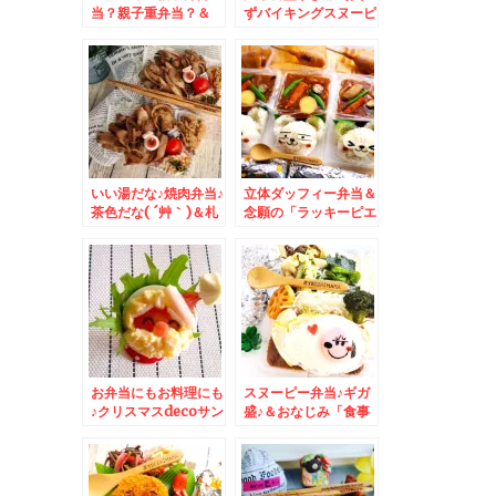
当？親子重弁当？＆
ずバイキングスヌーピ
「追風丸 総本店」ﾊﾔ
ー弁当♪＆菊水「味処
ﾃﾏﾙさんの「塩ラーメ
三平」さんの「塩ラー
ン」(*´艸`*)うまし♪
メン」がやっぱり美味
しすぎるっ(*´艸`*)
いい湯だな♪焼肉弁当♪
立体ダッフィー弁当＆
茶色だな( ´艸｀)＆札
念願の「ラッキーピエ
幌市菊水「食事処三
ロ人見店」「塩ラーメ
平」さんの「塩ラーメ
ン」Σ(ﾟДﾟ)あの味だ
ン」♪(*´艸`*)
っ！！！！！
お弁当にもお料理にも
スヌーピー弁当♪ギガ
♪クリスマスdecoサン
盛♪＆おなじみ「食事
タマゴ
♪＆喜茂別町
処 三平」さんの「酢
「清水ラーメン風来」
豚定食」と「半チャー
さんの「塩ラーメン」
ハン」
食べてみたよ～