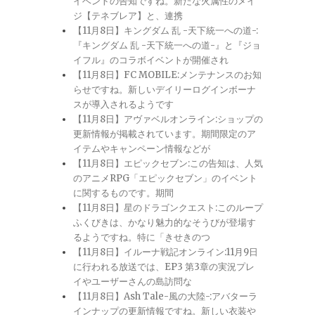
イベントの告知ですね。新たな火属性のメイ
ジ【テネブレア】と、連携
【11月8日】キングダム 乱 -天下統一への道-:
『キングダム 乱 -天下統一への道-』と『ジョ
イフル』のコラボイベントが開催され
【11月8日】FC MOBILE:メンテナンスのお知
らせですね。新しいデイリーログインボーナ
スが導入されるようです
【11月8日】アヴァベルオンライン:ショップの
更新情報が掲載されています。期間限定のア
イテムやキャンペーン情報などが
【11月8日】エピックセブン:この告知は、人気
のアニメRPG「エピックセブン」のイベント
に関するものです。期間
【11月8日】星のドラゴンクエスト:このループ
ふくびきは、かなり魅力的なそうびが登場す
るようですね。特に「きせきのつ
【11月8日】イルーナ戦記オンライン:11月9日
に行われる放送では、EP3 第3章の実況プレ
イやユーザーさんの島訪問な
【11月8日】Ash Tale-風の大陸-:アバターラ
インナップの更新情報ですね。新しい衣装や