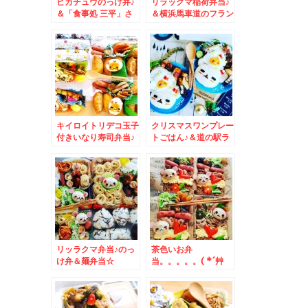
ピカチュウのっけ弁♪
リラックマ稲荷弁当♪
＆「食事処 三平」さ
＆横浜馬車道のフラン
んの数量限定新メニュ
ス菓子「ガトー・ド・
ー「鹿肉ラーメン」塩
ボワイヤージュ」さん
味食べたぁ(*´艸`*)
の季節限定お菓子いた
だいたぁ♪
キイロイトリデコ玉子
クリスマスワンプレー
付きいなり寿司弁当♪
トごはん♪＆道の駅ラ
＆出張先「ゆで太郎」
イスランドふかがわ」
さんでモーニング
入口横の「ふかがわザ
♪「焼鯖ご飯」
ンギ」食べてみたよ～
＾＾
リッラクマ弁当♪のっ
茶色いお弁
け弁＆麺弁当☆
当。。。。。( *´艸
｀)