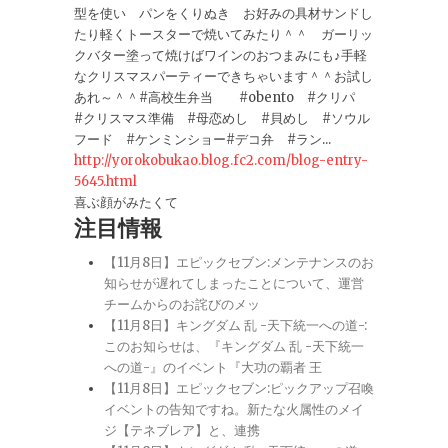
型を使い パンをくりぬき お好みの具材サンドし
たり軽くトースターで焼いてみたり＾＾ ガーリッ
クバター塗って焼けばワインのおつまみにも♪手軽
なクリスマスパーティーできちゃいます＾＾お試し
あれ～＾＾#高校生弁当 #obento #クリパ
#クリスマス準備 #母恋めし #貝めし #ソウル
フード #ケンミンショー#デコ弁 #ラン...
http://yorokobukao.blog.fc2.com/blog-entry-
5645.html
喜ぶ顔がみたくて
注目情報
【11月8日】エピックセブン:メンテナンスのお
知らせが遅れてしまったことについて、運営
チームからのお詫びのメッ
【11月8日】キングダム 乱 -天下統一への道-:
このお知らせは、『キングダム 乱 -天下統一
への道-』のイベント『大功の覇者 王
【11月8日】エピックセブン:ピックアップ召喚
イベントの告知ですね。新たな火属性のメイ
ジ【テネブレア】と、連携