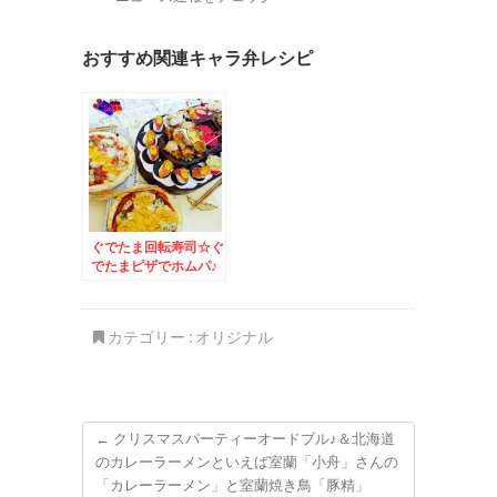
おすすめ関連キャラ弁レシピ
ぐでたま回転寿司☆ぐ
でたまピザでホムパ♪
＆北海道土産におしゃ
れで美味しいスイーツ
「SNOW」(*´艸`*)
カテゴリー :
オリジナル
←
クリスマスパーティーオードブル♪＆北海道
のカレーラーメンといえば室蘭「小舟」さんの
「カレーラーメン」と室蘭焼き鳥「豚精」