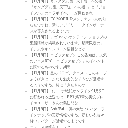
【11月8日】キングダム 乱 -天下統一への道-:
『キングダム 乱 -天下統一への道-』と『ジョ
イフル』のコラボイベントが開催され
【11月8日】FC MOBILE:メンテナンスのお知
らせですね。新しいデイリーログインボーナ
スが導入されるようです
【11月8日】アヴァベルオンライン:ショップの
更新情報が掲載されています。期間限定のア
イテムやキャンペーン情報などが
【11月8日】エピックセブン:この告知は、人気
のアニメRPG「エピックセブン」のイベント
に関するものです。期間
【11月8日】星のドラゴンクエスト:このループ
ふくびきは、かなり魅力的なそうびが登場す
るようですね。特に「きせきのつ
【11月8日】イルーナ戦記オンライン:11月9日
に行われる放送では、EP3 第3章の実況プレ
イやユーザーさんの島訪問な
【11月8日】Ash Tale-風の大陸-:アバターラ
インナップの更新情報ですね。新しい衣装や
背中アバターが登場するようです
ニュース速報をチェック