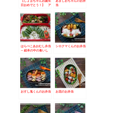
【しょぉちゃんお誕生
あましおちゃんのお弁
日おめでとう！】 ア
当
ンパンマンのハピバ弁
はらぺこあおむし弁当
シロクマくんのお弁当
– 絵本の中の食いし
ん坊
おすし鬼くんのお弁当
お花のお弁当