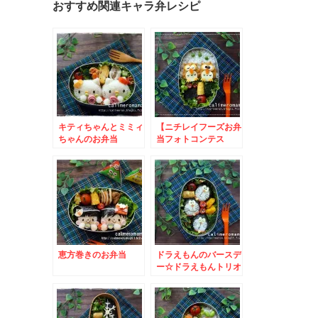
おすすめ関連キャラ弁レシピ
キティちゃんとミミィ
【ニチレイフーズお弁
ちゃんのお弁当
当フォトコンテス
ト】 フクロウのお弁
当とこいのぼりのお弁
当
恵方巻きのお弁当
ドラえもんのバースデ
ー☆ドラえもんトリオ
のお弁当