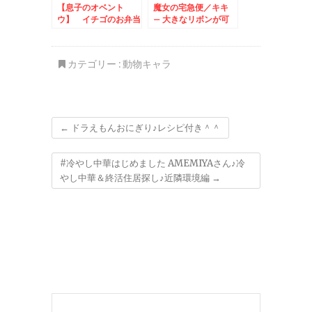
【息子のオベント
魔女の宅急便／キキ
ウ】 イチゴのお弁当
– 大きなリボンが可
愛い平面キャラ♪
カテゴリー :
動物キャラ
←
ドラえもんおにぎり♪レシピ付き＾＾
#冷やし中華はじめました AMEMIYAさん♪冷
やし中華＆終活住居探し♪近隣環境編
→