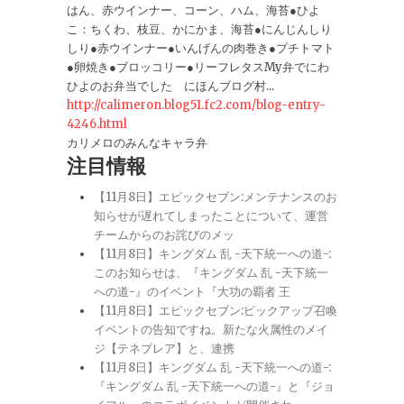
はん、赤ウインナー、コーン、ハム、海苔●ひよ
こ：ちくわ、枝豆、かにかま、海苔●にんじんしり
しり●赤ウインナー●いんげんの肉巻き●プチトマト
●卵焼き●ブロッコリー●リーフレタスMy弁でにわ
ひよのお弁当でした にほんブログ村...
http://calimeron.blog51.fc2.com/blog-entry-
4246.html
カリメロのみんなキャラ弁
注目情報
【11月8日】エピックセブン:メンテナンスのお
知らせが遅れてしまったことについて、運営
チームからのお詫びのメッ
【11月8日】キングダム 乱 -天下統一への道-:
このお知らせは、『キングダム 乱 -天下統一
への道-』のイベント『大功の覇者 王
【11月8日】エピックセブン:ピックアップ召喚
イベントの告知ですね。新たな火属性のメイ
ジ【テネブレア】と、連携
【11月8日】キングダム 乱 -天下統一への道-:
『キングダム 乱 -天下統一への道-』と『ジョ