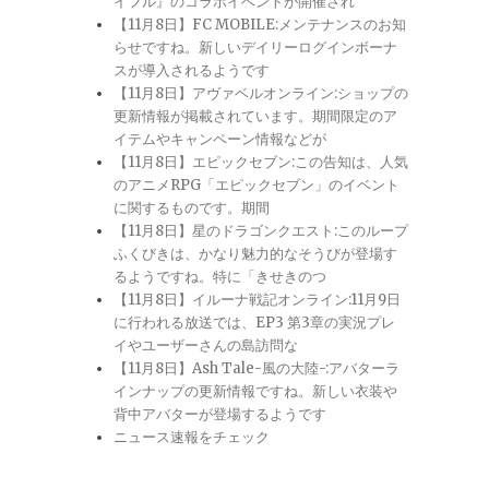
イフル』のコラボイベントが開催され
【11月8日】FC MOBILE:メンテナンスのお知
らせですね。新しいデイリーログインボーナ
スが導入されるようです
【11月8日】アヴァベルオンライン:ショップの
更新情報が掲載されています。期間限定のア
イテムやキャンペーン情報などが
【11月8日】エピックセブン:この告知は、人気
のアニメRPG「エピックセブン」のイベント
に関するものです。期間
【11月8日】星のドラゴンクエスト:このループ
ふくびきは、かなり魅力的なそうびが登場す
るようですね。特に「きせきのつ
【11月8日】イルーナ戦記オンライン:11月9日
に行われる放送では、EP3 第3章の実況プレ
イやユーザーさんの島訪問な
【11月8日】Ash Tale-風の大陸-:アバターラ
インナップの更新情報ですね。新しい衣装や
背中アバターが登場するようです
ニュース速報をチェック