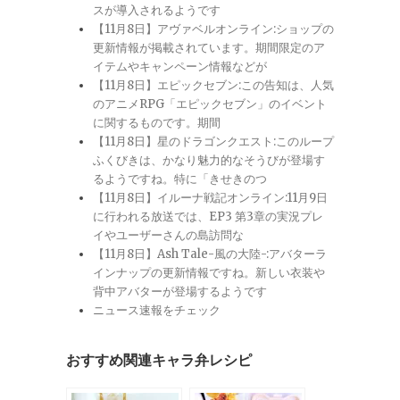
スが導入されるようです
【11月8日】アヴァベルオンライン:ショップの
更新情報が掲載されています。期間限定のア
イテムやキャンペーン情報などが
【11月8日】エピックセブン:この告知は、人気
のアニメRPG「エピックセブン」のイベント
に関するものです。期間
【11月8日】星のドラゴンクエスト:このループ
ふくびきは、かなり魅力的なそうびが登場す
るようですね。特に「きせきのつ
【11月8日】イルーナ戦記オンライン:11月9日
に行われる放送では、EP3 第3章の実況プレ
イやユーザーさんの島訪問な
【11月8日】Ash Tale-風の大陸-:アバターラ
インナップの更新情報ですね。新しい衣装や
背中アバターが登場するようです
ニュース速報をチェック
おすすめ関連キャラ弁レシピ