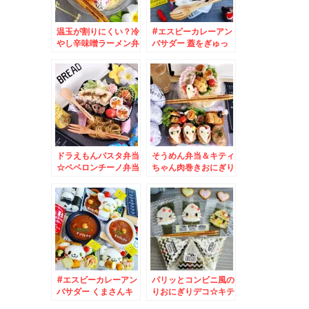
温玉が割りにくい？冷
#エスビーカレーアン
やし辛味噌ラーメン弁
バサダー 蓋をぎゅっ
当♪
としめる#シーフード
カレー ( ´艸｀)
ドラえもんパスタ弁当
そうめん弁当＆キティ
☆ペペロンチーノ弁当
ちゃん肉巻きおにぎり
☆
弁当＆猿払産生ホタテ
～～＾＾♪
#エスビーカレーアン
パリッとコンビニ風の
バサダー くまさんキ
りおにぎりデコ☆キテ
ャラカレー☆#和風カ
ィちゃん♪