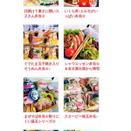
日焼け？暑さに弱いス
いくら丼♪エルモがい
ヌさん弁当☆
っぱい弁当☆
ぐでたま玉子焼き入り
シャウエッセン弁当☆
そうめん弁当☆♪
＆名古屋出張から帰宅
しました＾＾
まぜそば弁当☆割りに
スヌーピー味玉弁当♪
くい温玉シリーズ☆