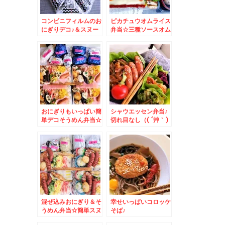
コンビニフィルムのお
ピカチュウオムライス
にぎりデコ♪＆スヌー
弁当☆三種ソースオム
ピー編
ライス＆余市町地元グ
ルメ♪「いっ徳」さん♪
おにぎりもいっぱい簡
シャウエッセン弁当♪
単デコそうめん弁当☆
切れ目なし（( ´艸｀)
シンプルデコ
混ぜ込みおにぎり＆そ
幸せいっぱいコロッケ
うめん弁当☆簡単スヌ
そば♪
ーピーデコ弁♪