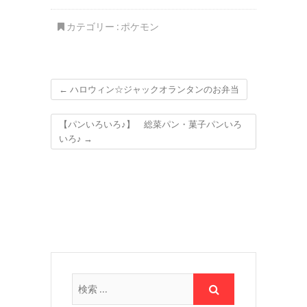
レー #お月見カレー
カテゴリー :
ポケモン
←
ハロウィン☆ジャックオランタンのお弁当
【パンいろいろ♪】 総菜パン・菓子パンいろ
いろ♪
→