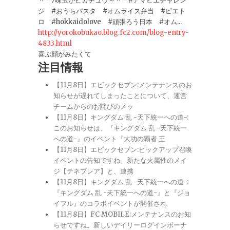
＾＾♪味玉がピカチュウ～＾＾#アマビエチャレン
ジ #おうちパスタ #オムライス弁当 #ピエト
ロ #hokkaidolove #頑張ろう日本 #オム...
http://yorokobukao.blog.fc2.com/blog-entry-
4833.html
喜ぶ顔がみたくて
注目情報
【11月8日】エピックセブン:メンテナンスのお
知らせが遅れてしまったことについて、運営
チームからのお詫びのメッ
【11月8日】キングダム 乱 -天下統一への道-:
このお知らせは、『キングダム 乱 -天下統一
への道-』のイベント『大功の覇者 王
【11月8日】エピックセブン:ピックアップ召喚
イベントの告知ですね。新たな火属性のメイ
ジ【テネブレア】と、連携
【11月8日】キングダム 乱 -天下統一への道-:
『キングダム 乱 -天下統一への道-』と『ジョ
イフル』のコラボイベントが開催され
【11月8日】FC MOBILE:メンテナンスのお知
らせですね。新しいデイリーログインボーナ