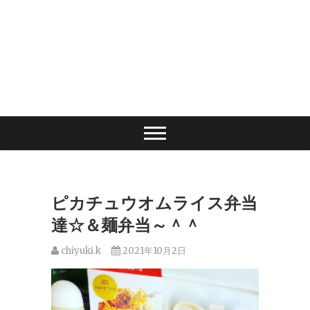
ピカチュウオムライス弁当
達☆＆麺弁当～＾＾
chiyuki.k
2021年10月2日