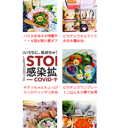
パスタ弁当ネギ増量中
ピカチュウオムライス
＾＾＆我が家の夏ギフ
弁当＆麺弁当♪
ト☆能古島編＾＾
キティちゃんちょっぴ
ピカチュウワンプレー
りハロウィンデコ弁当
トごはん＆小樽で台湾
＆新甘泉梨☆５５１
ラーメン☆
HORAI肉まん祭り☆