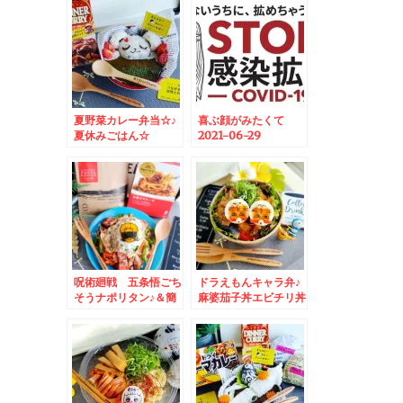
夏野菜カレー弁当☆♪
喜ぶ顔がみたくて
夏休みごはん☆
2021-06-29
09:49:20
呪術廻戦 五条悟ごち
ドラえもんキャラ弁♪
そうナポリタン♪＆簡
麻婆茄子丼エビチリ丼
単料理でおうちごはん
のハーフ＆ハーフ弁当
♪
♪