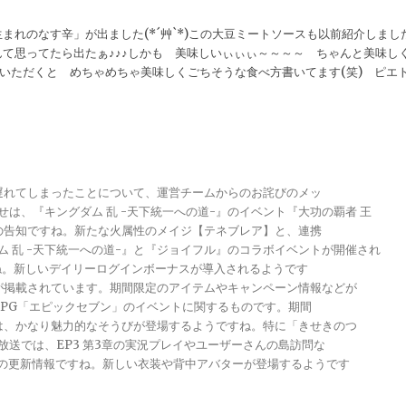
れのなす辛」が出ました(*´艸`*)この大豆ミートソースも以前紹介しまし
て思ってたら出たぁ♪♪♪しかも 美味しいぃぃぃ～～～～ ちゃんと美味し
していただくと めちゃめちゃ美味しくごちそうな食べ方書いてます(笑) ピエ
が遅れてしまったことについて、運営チームからのお詫びのメッ
らせは、『キングダム 乱 -天下統一への道-』のイベント『大功の覇者 王
トの告知ですね。新たな火属性のメイジ【テネブレア】と、連携
グダム 乱 -天下統一への道-』と『ジョイフル』のコラボイベントが開催され
ですね。新しいデイリーログインボーナスが導入されるようです
報が掲載されています。期間限定のアイテムやキャンペーン情報などが
メRPG「エピックセブン」のイベントに関するものです。期間
きは、かなり魅力的なそうびが登場するようですね。特に「きせきのつ
る放送では、EP3 第3章の実況プレイやユーザーさんの島訪問な
ンナップの更新情報ですね。新しい衣装や背中アバターが登場するようです