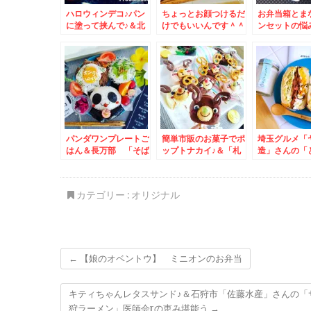
ハロウィンデコ♪パン
ちょっとお顔つけるだ
お弁当箱とま
に塗って挟んで♪＆北
けでもいいんです＾＾
ンセットの悩
海道グルメ☆美唄グル
♪にっこりシャケ弁＆
～。。。キュ
メ☆
「立ち食いそば 豆
あとラクミス
福」さんのカレーも絶
けおき粉末で
品です。ちなみに座れ
決！！！
ます＾＾
パンダワンプレートご
簡単市販のお菓子でポ
埼玉グルメ「
はん＆長万部 「そば
ップトナカイ♪＆「札
造」さんの「
の合田」さんの「親子
幌ラーメン 悠」ハル
マヨ」で絶品
丼セット」(*´艸`*)
カさんの「辛味噌ラー
ューサンド♪
メン」うまっ(*´艸`*)
き♪チャーマ
カテゴリー :
オリジナル
味しいよ(*´艸
←
【娘のオベントウ】 ミニオンのお弁当
キティちゃんレタスサンド♪＆石狩市「佐藤水産」さんの「
狩ラーメン」医師会rの恵み堪能う
→