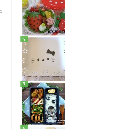
た
く
ト