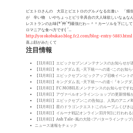
ピエトロさんの 大豆とピエトロのグルメなる出逢い 「畑生ま
が 辛い物 いやちょっとピリ辛具合の大人味欲しいなぁなん
レストランのお味(*´艸`*)最強だわ～＾＾カーソルを下に
ロマニアな食べ方です( ´...
http://yorokobukao.blog.fc2.com/blog-entry-5883.html
喜ぶ顔がみたくて
注目情報
【11月8日】エピックセブン:メンテナンスのお知らせ
【11月8日】キングダム 乱 -天下統一への道-:このお知
【11月8日】エピックセブン:ピックアップ召喚イベン
【11月8日】キングダム 乱 -天下統一への道-:『キン
【11月8日】FC MOBILE:メンテナンスのお知らせ
【11月8日】アヴァベルオンライン:ショップの更新情
【11月8日】エピックセブン:この告知は、人気のアニ
【11月8日】星のドラゴンクエスト:このループふくび
【11月8日】イルーナ戦記オンライン:11月9日に行われ
【11月8日】Ash Tale-風の大陸-:アバターライ
ニュース速報をチェック