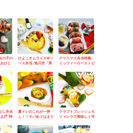
あの子の
ひよこオムライスwソ
クリスマス弁当特集♪
＆おひと
ース弁当♪旭川市「男
ミッフィーローストビ
家」さん
山酒造」さんの「甘
ーフおにぎり＆呉冷麺
酒」♪昔ながらのタイ
が絶品～～～♪呉麺屋
プですよ～～～＾＾♪
さんの呉冷麺の地元皆
様の召し上がり方♪
ぶし弁当
夏ドレのこれが一押
クラフトフレッシュモ
え(*´艸
し！！ヤバめドはまり
ツァレラで美味しく可
有田名産
しちゃいました(*´艸
愛いフルーツ旬カプレ
わすい」
`*)簡単レシピ
ーゼ♪レシピ付き♪
！！！