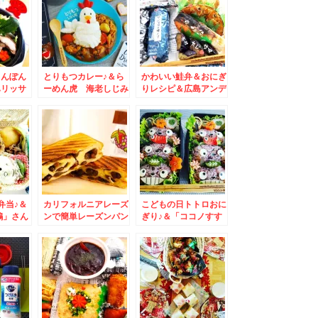
ゃんぽん
とりもつカレー♪＆ら
かわいい鮭弁＆おにぎ
ハリッサ
ーめん虎 海老しじみ
りレシピ＆広島アンデ
ンジャー
トンコツ醤油☆札幌グ
ルセン聖地巡礼絶品モ
ルメ☆
ーニング☆
弁当♪＆
カリフォルニアレーズ
こどもの日トトロおに
鶴」さん
ンで簡単レーズンパン
ぎり♪＆「ココノすす
ごはん」
レシピ材料3つ！
きの」で出来立て！！
ランチ蕎
小樽「なると屋」さん
のテイクアウト店「チ
キン南蛮弁当」♪買え
ちゃう！！(*´艸`*)