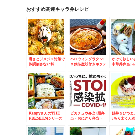
おすすめ関連キャラ弁レシピ
暑さとジメジメ対策で
ハロウィングラタン♪
かけて欲しい
体調崩さない料
＆猿払産殻付きホタテ
中華丼弁当♪
理。。。。無性に食べ
～～！！！！！
り様で「吉野
たくなる夏グラタン(*
(ΦωΦ)ﾌﾌﾌ…
´艸`*)
KanpyさんのTHE
ピカチュウ弁当♪麺弁
鰻丼＆ひつま
PREMIUMシリーズ
当・おにぎり弁当・
♪あり太くん添
の「宇治抹茶クリー
MIX弁当・おかず
`*)和歌山県
ム」サンドおやつ付き
色々
「うなぎ屋か
カツライス弁当♪＆本
さんの「鰻」