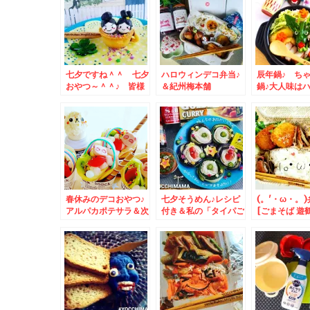
格手揚げ「栃尾油揚
げ」～♪サンドにしよ
うか焼こうか(*・
ω・)(*-ω-)(*・
ω・)(*-ω-)ウンウン
♪
七夕ですね＾＾ 七夕
ハロウィンデコ弁当♪
辰年鍋♪ ち
おやつ～＾＾♪ 皆様
＆紀州梅本舗
鍋♪大人味は
のお願い事がお星さま
「UMENOHOSI」う
とヒハツ＋ジ
にとどきますよう
めノほし かつお梅に
で♪
に！！
ハマってます＾＾和歌
山グルメ☆
春休みのデコおやつ♪
七夕そうめん♪レシピ
(。'・ω・。)
アルパカポテサラ＆次
付き＆私の「タイパご
[ごまそば 遊
男からのお土産「豚丼
はん」スタミナおかず
の「そばの実
いっぴん」さんの豚三
と(*・ω・)(*-ω-)ウ
＆「日替わり
昧♪
ン♪ニララーメン(*´艸
麦」
`*)