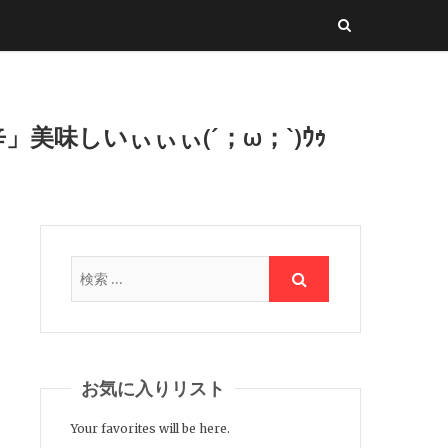
味しいぃぃぃ(´；ω；`)ｳｩ
お気に入りリスト
Your favorites will be here.