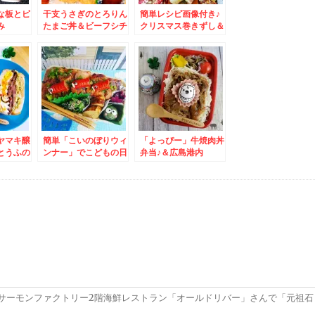
な板とピ
干支うさぎのとろりん
簡単レシピ画像付き♪
み
たまご丼＆ビーフシチ
クリスマス巻きずし＆
キュット
ュー弁当＆サロマ産の
吉祥寺で旧友で戦友の
トと つ
一年牡蠣♪激ウマ酒蒸
友人とまったりお寿司
解
し＆グラタン☆
♪「鮨やましろ」さん
ヤマキ醸
簡単「こいのぼりウィ
「よっぴー」牛焼肉丼
とうふの
ンナー」でこどもの日
弁当♪＆広島港内
チャーシ
ごはん♪＆若鶏時代
「coffee＆bakery
レシピ付
「なると本店」さんの
ニューポート」さんの
ヨ丼も美
「ザン玉丼」と「醤油
「野菜たっぷりツナサ
`*)
ラーメン」♪(*´艸`*)
ンド」を食べながら朝
やっぱり本店来たらザ
日を浴びる(*´艸`*)
ン玉丼だよね
サーモンファクトリー2階海鮮レストラン「オールドリバー」さんで「元祖石