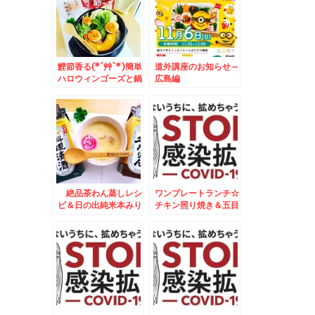
鰹節香る(*´艸`*)簡単
道外講座のお知らせ～
ハロウィンゴーズと鍋
広島編
♪トマトベース(*´艸
`*)レシピ♪
絶品茶わん蒸しレシ
ワンプレートランチ☆
ピ＆日の出純米本みり
チキン照り焼き＆五目
ん×フーディストアワ
御飯焼きおにぎりプレ
ード2023
ート☆