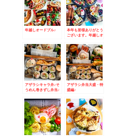
´艸｀)
年越しオードブル♪
本年も皆様ありがとう
ございます。年越しオ
ードブル♪
アザラシキャラ弁♪そ
アザラシ弁当大盛・特
うめん巻きずし弁当♪
盛編♪