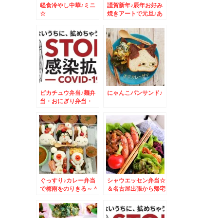
軽食冷やし中華♪ミニ
謹賀新年♪辰年お好み
☆
焼きアートで元旦♪あ
けましておめでとうご
ざいます！！
ピカチュウ弁当♪麺弁
にゃんこパンサンド♪
当・おにぎり弁当・
MIX弁当・おかず
色々
ぐっすり♪カレー弁当
シャウエッセン弁当☆
で梅雨をのりきる～＾
＆名古屋出張から帰宅
＾
しました＾＾