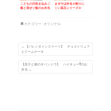
こどもの日炊き込みご
まぜそば弁当☆割りに
飯と混ぜご飯のお弁当
くい温玉シリーズ☆
♪
カテゴリー :
オリジナル
←
【バレンタインスイーツ】 チョコトリュフ
とドームケーキ
【息子と娘のオベントウ】 ハイキュー!!のお
弁当
→