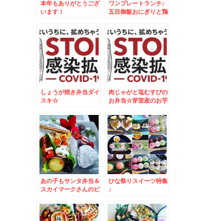
本年もありがとうござ
ワンプレートランチ♪
います！
五目御飯おにぎりと鶏
肉のオレンジ焼♪
しょうが焼き弁当ダイ
肉じゃがと塩むすびの
スキ☆
お弁当☆芽室産のお芋
が美味しすぎる～～～
～＾＾
あの子もサンタ弁当＆
ひな祭りスイーツ特集
スカイマークさんのピ
♪
カチュウジェット「キ
ットカット」ドンだけ
～～～！！！？？？(