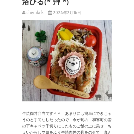
浴びる(*´艸`*)
chiyuki.k
2024年2月16日
牛焼肉丼弁当です＾＾ あまりにも簡単にできちゃ
うのと手間なしだったので 今が旬の 和寒町の雪
の下キャベツ千切りにしたものご飯の上に乗せ ち
ょいからしマヨをふり牛焼肉丼の具をのせて 真ん