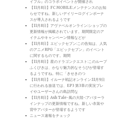
イフル』のコラボイベントが開催され
【11月8日】FC MOBILE:メンテナンスのお知
らせですね。新しいデイリーログインボーナ
スが導入されるようです
【11月8日】アヴァベルオンライン:ショップの
更新情報が掲載されています。期間限定のア
イテムやキャンペーン情報などが
【11月8日】エピックセブン:この告知は、人気
のアニメRPG「エピックセブン」のイベント
に関するものです。期間
【11月8日】星のドラゴンクエスト:このループ
ふくびきは、かなり魅力的なそうびが登場す
るようですね。特に「きせきのつ
【11月8日】イルーナ戦記オンライン:11月9日
に行われる放送では、EP3 第3章の実況プレ
イやユーザーさんの島訪問な
【11月8日】Ash Tale-風の大陸-:アバターラ
インナップの更新情報ですね。新しい衣装や
背中アバターが登場するようです
ニュース速報をチェック