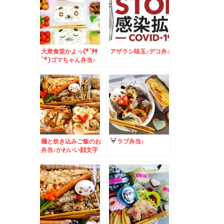
大衆食堂かよっ(*´艸
アザラシ味玉♪デコ弁♪
`*)ゴマちゃん弁当♪
＆Zespri「ゼスプ
リ・サンゴールドキウ
イ」が美味っ！！
麺と炊き込みご飯のお
ラブ弁当♪
弁当♪かわいい顔文字
味玉♪