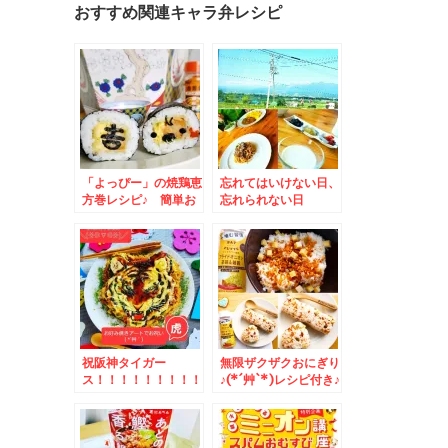
おすすめ関連キャラ弁レシピ
「よっぴー」の焼鶏恵
忘れてはいけない日、
方巻レシピ♪ 簡単お
忘れられない日
手軽恵方巻 #おうち
吉野家 吉野家竹福箱
Σ(ﾟДﾟ)
祝阪神タイガー
無限ザクザクおにぎり
ス！！！！！！！！！
♪(*´艸`*)レシピ付き♪
！！！！お好み焼きア
ートでお祝い♪