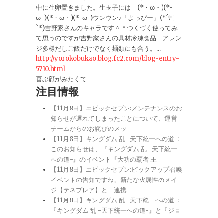
中に生卵置きました。生玉子には (*・ω・)(*-
ω-)(*・ω・)(*-ω-)ウンウン♪「よっぴー」(*´艸
`*)吉野家さんのキャラです＾＾つくづく使ってみ
て思うのですが吉野家さんの具材冷凍食品 アレン
ジ多様だしご飯だけでなく麺類にも合う。...
http://yorokobukao.blog.fc2.com/blog-entry-
5710.html
喜ぶ顔がみたくて
注目情報
【11月8日】エピックセブン:メンテナンスのお
知らせが遅れてしまったことについて、運営
チームからのお詫びのメッ
【11月8日】キングダム 乱 -天下統一への道-:
このお知らせは、『キングダム 乱 -天下統一
への道-』のイベント『大功の覇者 王
【11月8日】エピックセブン:ピックアップ召喚
イベントの告知ですね。新たな火属性のメイ
ジ【テネブレア】と、連携
【11月8日】キングダム 乱 -天下統一への道-:
『キングダム 乱 -天下統一への道-』と『ジョ