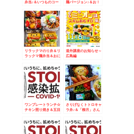
弁当♪＆いつものコー
麺バージョン♪＆お！
ヒーが美味しいcafe♪
王道札幌みそらーねん
と旭川ラーメンの麺だ
ぁ＾＾
リラックマのり弁＆リ
道外講座のお知らせ～
ラックマ麺弁当＆おに
広島編
ぎり＆狸小路「大豚
白」の青鬼とザンタレ
と麻婆豆腐と。。。
ワンプレートランチ☆
さりげなくトトロキャ
チキン照り焼き＆五目
ラ弁♪＆「柳月」さん
御飯焼きおにぎりプレ
の「三方六」の端っこ
ート☆
買えた
ぁ！！！！！！！！