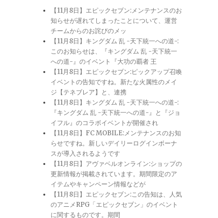
【11月8日】エピックセブン:メンテナンスのお
知らせが遅れてしまったことについて、運営
チームからのお詫びのメッ
【11月8日】キングダム 乱 -天下統一への道-:
このお知らせは、『キングダム 乱 -天下統一
への道-』のイベント『大功の覇者 王
【11月8日】エピックセブン:ピックアップ召喚
イベントの告知ですね。新たな火属性のメイ
ジ【テネブレア】と、連携
【11月8日】キングダム 乱 -天下統一への道-:
『キングダム 乱 -天下統一への道-』と『ジョ
イフル』のコラボイベントが開催され
【11月8日】FC MOBILE:メンテナンスのお知
らせですね。新しいデイリーログインボーナ
スが導入されるようです
【11月8日】アヴァベルオンライン:ショップの
更新情報が掲載されています。期間限定のア
イテムやキャンペーン情報などが
【11月8日】エピックセブン:この告知は、人気
のアニメRPG「エピックセブン」のイベント
に関するものです。期間