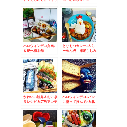
クリスマス弁当♪＆尾
MIX弁当・おかず
道スイーツ
色々
「KARASAWA」さん
の「あいすもなか」
ハロウィンデコ弁当♪
とりもつカレー♪＆ら
＆紀州梅本舗
ーめん虎 海老しじみ
「UMENOHOSI」う
トンコツ醤油☆札幌グ
めノほし かつお梅に
ルメ☆
ハマってます＾＾和歌
山グルメ☆
かわいい鮭弁＆おにぎ
ハロウィンデコ♪パン
りレシピ＆広島アンデ
に塗って挟んで♪＆北
ルセン聖地巡礼絶品モ
海道グルメ☆美唄グル
ーニング☆
メ☆