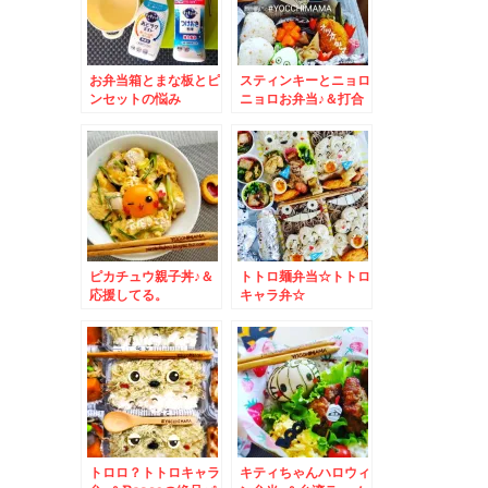
お弁当箱とまな板とピ
スティンキーとニョロ
ンセットの悩み
ニョロお弁当♪＆打合
～。。。キュキュット
せグルメ・北海道グル
あとラクミストと つ
メ♪
けおき粉末で解
決！！！
ピカチュウ親子丼♪＆
トトロ麺弁当☆トトロ
応援してる。
キャラ弁☆
トロロ？トトロキャラ
キティちゃんハロウィ