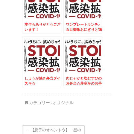
本年もありがとうござ
ワンプレートランチ♪
います！
五目御飯おにぎりと鶏
肉のオレンジ焼♪
しょうが焼き弁当ダイ
肉じゃがと塩むすびの
スキ☆
お弁当☆芽室産のお芋
が美味しすぎる～～～
～＾＾
カテゴリー :
オリジナル
←
【息子のオベントウ】 星の