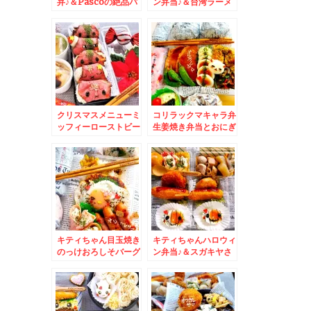
弁♪＆Pascoの絶品パ
ン弁当♪＆台湾ラーメ
ン☆野幌グルメ☆
ンと塩麻婆☆
クリスマスメニューミ
コリラックマキャラ弁
ッフィーローストビー
生姜焼き弁当とおにぎ
フおにぎり♪＆お醤油
り達＆焼肉といえば
がきたぁぁぁぁぁ♪☆
「北光苑」ソウル冷麺
も絶品な件
キティちゃん目玉焼き
キティちゃんハロウィ
のっけおろしそバーグ
ン弁当♪＆スガキヤさ
弁当とおにぎり達＆お
んはやっぱりすごい
にぎりレシピ♪とコツ
「豆天狗」