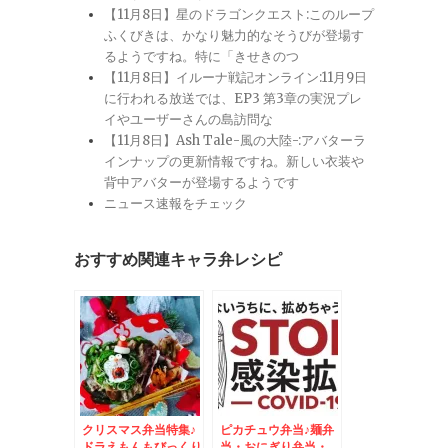
【11月8日】星のドラゴンクエスト:このループ
ふくびきは、かなり魅力的なそうびが登場す
るようですね。特に「きせきのつ
【11月8日】イルーナ戦記オンライン:11月9日
に行われる放送では、EP3 第3章の実況プレ
イやユーザーさんの島訪問な
【11月8日】Ash Tale-風の大陸-:アバターラ
インナップの更新情報ですね。新しい衣装や
背中アバターが登場するようです
ニュース速報をチェック
おすすめ関連キャラ弁レシピ
クリスマス弁当特集♪
ピカチュウ弁当♪麺弁
ドラえもんもびっくり
当・おにぎり弁当・