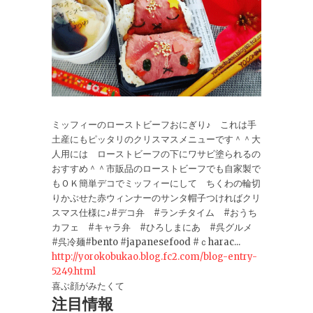
ミッフィーのローストビーフおにぎり♪ これは手
土産にもピッタリのクリスマスメニューです＾＾大
人用には ローストビーフの下にワサビ塗られるの
おすすめ＾＾市販品のローストビーフでも自家製で
もＯＫ簡単デコでミッフィーにして ちくわの輪切
りかぶせた赤ウィンナーのサンタ帽子つければクリ
スマス仕様に♪#デコ弁 #ランチタイム #おうち
カフェ #キャラ弁 #ひろしまにあ #呉グルメ
#呉冷麺#bento #japanesefood #ｃharac...
http://yorokobukao.blog.fc2.com/blog-entry-
5249.html
喜ぶ顔がみたくて
注目情報