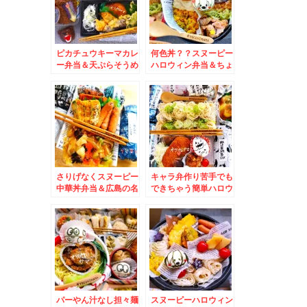
ピカチュウキーマカレ
何色丼？？スヌーピー
ー弁当＆天ぷらそうめ
ハロウィン弁当＆ちょ
ん弁当♪＆ピザハット
っとハマってますグラ
さん「贅沢カズレーザ
タン♪グラタンの具材
ー４」
の激オススメ見つけ
た！！！！！！
さりげなくスヌーピー
キャラ弁作り苦手でも
中華丼弁当＆広島の名
できちゃう簡単ハロウ
店「に紫川」さんのフ
ィンデコ♪ぐでたまハ
グコース♪満喫☆
ロウィン弁当♪
パーやん汁なし担々麺
スヌーピーハロウィン