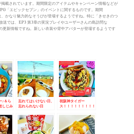
報が掲載されています。期間限定のアイテムやキャンペーン情報などが
メRPG「エピックセブン」のイベントに関するものです。期間
きは、かなり魅力的なそうびが登場するようですね。特に「きせきのつ
る放送では、EP3 第3章の実況プレイやユーザーさんの島訪問な
ンナップの更新情報ですね。新しい衣装や背中アバターが登場するようです
ー♪＆ら
忘れてはいけない日、
祝阪神タイガー
老しじみ
忘れられない日
ス！！！！！！！！！
☆札幌グ
！！！！お好み焼きア
ートでお祝い♪