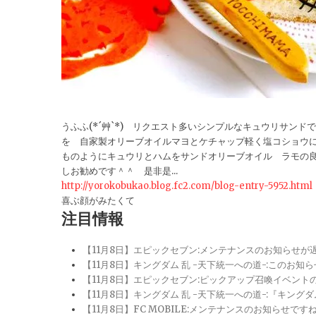
うふふ(*´艸`*) リクエスト多いシンプルなキュウリサン
を 自家製オリーブオイルマヨとケチャップ軽く塩コショウ
ものようにキュウリとハムをサンドオリーブオイル ラモの
しお勧めです＾＾ 是非是...
http://yorokobukao.blog.fc2.com/blog-entry-5952.html
喜ぶ顔がみたくて
注目情報
【11月8日】エピックセブン:メンテナンスのお知らせ
【11月8日】キングダム 乱 -天下統一への道-:このお知
【11月8日】エピックセブン:ピックアップ召喚イベン
【11月8日】キングダム 乱 -天下統一への道-:『キン
【11月8日】FC MOBILE:メンテナンスのお知らせ