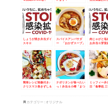
階「ゆあさ」さんの
肉のオレンジ
「たこ焼き」♪広島は
たこ焼きも美味しいよ
(*´艸`*)
しょうが焼き弁当ダイ
スパイスアンバサダ
肉じゃがと塩
スキ☆
ー 「おかずスープ」
お弁当☆芽室
レシピ♪しっかり食べ
が美味しすぎ
て免疫アップ♪その２
～＾＾
簡単レシピ画像付き♪
ナポリタンが食べたい
ミッフィー弁
クリスマス巻きずし＆
っ！弁当＆小樽「まつ
日「食事処 
吉祥寺で旧友で戦友の
はま」さんの「から揚
んの「長崎ち
友人とまったりお寿司
げ弁当」ほか弁の唐揚
ん」うまっ(*´
♪「鮨やましろ」さん
げ２系統ありますよね
カテゴリー :
オリジナル
♪美味しい食べ方☆