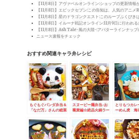
【11月8日】アヴァベルオンライン:ショップの更新情
【11月8日】エピックセブン:この告知は、人気のアニ
【11月8日】星のドラゴンクエスト:このループふくび
【11月8日】イルーナ戦記オンライン:11月9日に行われ
【11月8日】Ash Tale-風の大陸-:アバターライ
ニュース速報をチェック
おすすめ関連キャラ弁レシピ
もぐもぐパンダ弁当＆
スヌーピー麺弁当♪お
とりもつカレ
「なだ万」さんの総菜
蕎麦編☆絶品火鍋ラー
ーめん虎 海
小結 春花♪デパ地下グ
メン♪
トンコツ醤油
ルメ
ルメ☆