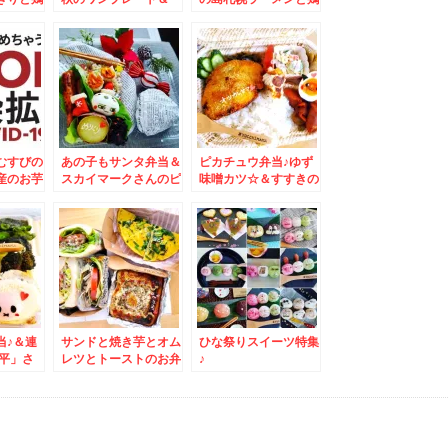
焼♪
「すーぷかりーひげ男
中華そば「我流麺舞
爵」さんの「「野菜カ
飛燕」さんの金曜日の
レー」ブロッコリーう
「魅惑の濃厚味噌らー
ますぎるっ(*´艸`*)
めん」(*´艸`*)
むすびの
あの子もサンタ弁当＆
ピカチュウ弁当♪ゆず
産のお芋
スカイマークさんのピ
味噌カツ☆＆すすきの
る～～～
カチュウジェット「キ
名物「麺恋処 満龍」
ットカット」ドンだけ
さんの「チャーハン」
～～～！！！？？？(
´艸｀)
当♪＆連
サンドと焼き芋とオム
ひな祭りスイーツ特集
三平」さ
レツとトーストのお弁
♪
ゃんぽ
当♪＆苫小牧市「回転
艸`*)
寿しクリッパー」さん
札幌の人気回転寿司に
引け全くとらない名店
です♪(*´艸`*)