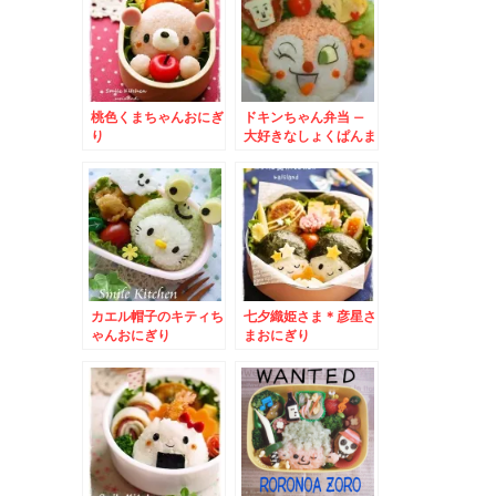
桃色くまちゃんおにぎ
ドキンちゃん弁当 –
り
大好きなしょくぱんま
んさまと一緒♪
カエル帽子のキティち
七夕織姫さま＊彦星さ
ゃんおにぎり
まおにぎり