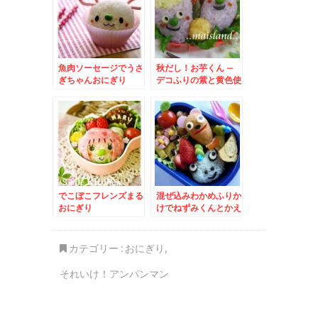
魚肉ソーセージでうさ
秋だし！お芋くん –
ぎちゃんおにぎり
デコふりの紫と黄色使
用★食欲の秋弁当
でこぼこフレンズまる
混ぜ込みわかめふりか
おにぎり
けでねずみくんとかえ
るのケロンパ
カテゴリー :
おにぎり
,
それいけ！アンパンマン