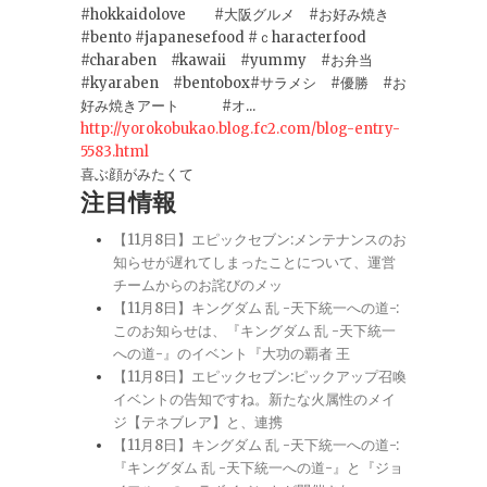
#hokkaidolove #大阪グルメ #お好み焼き
#bento #japanesefood #ｃharacterfood
#charaben #kawaii #yummy #お弁当
#kyaraben #bentobox#サラメシ #優勝 #お
好み焼きアート #オ...
http://yorokobukao.blog.fc2.com/blog-entry-
5583.html
喜ぶ顔がみたくて
注目情報
【11月8日】エピックセブン:メンテナンスのお
知らせが遅れてしまったことについて、運営
チームからのお詫びのメッ
【11月8日】キングダム 乱 -天下統一への道-:
このお知らせは、『キングダム 乱 -天下統一
への道-』のイベント『大功の覇者 王
【11月8日】エピックセブン:ピックアップ召喚
イベントの告知ですね。新たな火属性のメイ
ジ【テネブレア】と、連携
【11月8日】キングダム 乱 -天下統一への道-:
『キングダム 乱 -天下統一への道-』と『ジョ