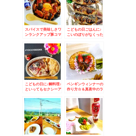
スパイスで美味しさワ
こどもの日ごはんに♪
ンランクアップ豚コマ
こいのぼりがなくった
丼レシピ♪
てできちゃいます＾＾
こどもの日に♪鯛料理♪
ペンギンウィンナーの
といってもセクシーア
作り方☆＆真夜中のラ
ラ煮ｗｗ
ーメンｗ自家製「鶏清
湯ラーメン」が美味す
ぎました＾＾♪