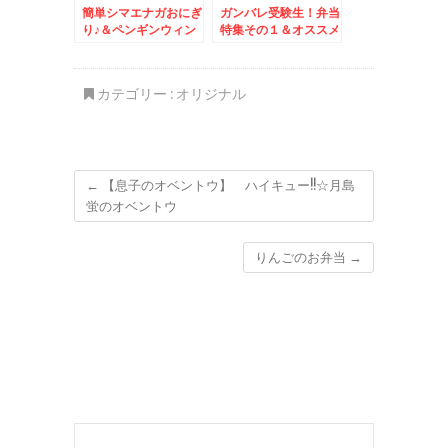
簡単シマエナガおにぎ
ガンバレ受験生！弁当
り♪＆ペンギンウィン
特集その１＆オススメ
ナー♪＆「ごまそば
食べてみた～＾＾手稲
遊鶴」さんのランチ☆
ほのかさんの味噌ラー
天丼セット♪
メン♪
カテゴリー :
オリジナル
←
【息子のオベントウ】 ハイキュー!!☆月島
蛍のオベントウ
りんごのお弁当
→