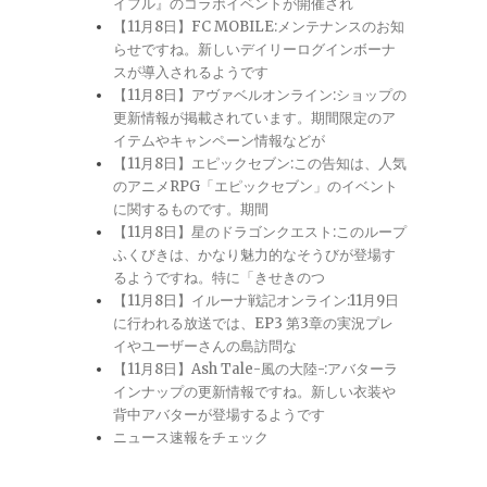
イフル』のコラボイベントが開催され
【11月8日】FC MOBILE:メンテナンスのお知
らせですね。新しいデイリーログインボーナ
スが導入されるようです
【11月8日】アヴァベルオンライン:ショップの
更新情報が掲載されています。期間限定のア
イテムやキャンペーン情報などが
【11月8日】エピックセブン:この告知は、人気
のアニメRPG「エピックセブン」のイベント
に関するものです。期間
【11月8日】星のドラゴンクエスト:このループ
ふくびきは、かなり魅力的なそうびが登場す
るようですね。特に「きせきのつ
【11月8日】イルーナ戦記オンライン:11月9日
に行われる放送では、EP3 第3章の実況プレ
イやユーザーさんの島訪問な
【11月8日】Ash Tale-風の大陸-:アバターラ
インナップの更新情報ですね。新しい衣装や
背中アバターが登場するようです
ニュース速報をチェック