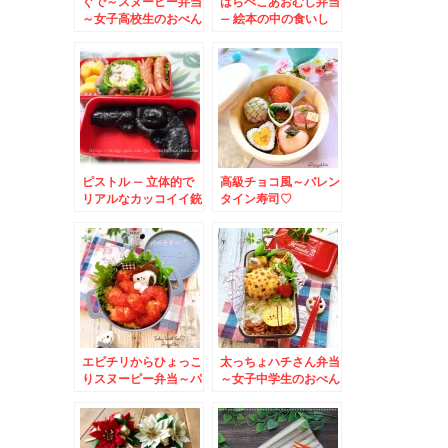
ぐで～スヌーピー弁当
はらぺこあおむし弁当
～女子高校生のおべん
– 絵本の中の食いし
とう♪
ん坊
ピストル – 立体的で
高級チョコ風～バレン
リアルなカッコイイ銃
タイン寿司♡
のおにぎり★
エビチリからひょっこ
太っちょハチさん弁当
りスヌーピー弁当～パ
～女子中学生のおべん
パ弁当♪
とう♪