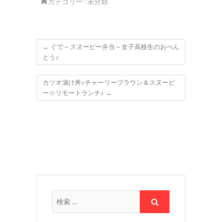
カテゴリー :
未分類
←
ぐで～スヌーピー弁当～女子高校生のおべん
とう♪
カツオ漬け丼♪チャーリーブラウン＆スヌーピ
ー☆リモートランチ♪
→