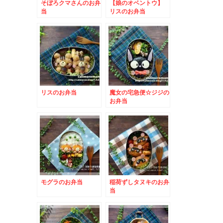
そぼろクマさんのお弁
【娘のオベントウ】
当
リスのお弁当
リスのお弁当
魔女の宅急便☆ジジの
お弁当
モグラのお弁当
稲荷ずしタヌキのお弁
当