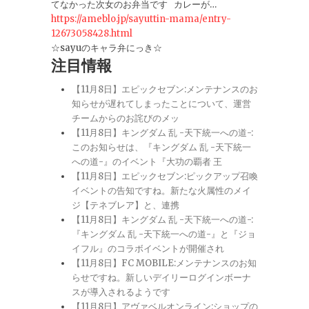
てなかった次女のお弁当です カレーが…
https://ameblo.jp/sayuttin-mama/entry-
12673058428.html
☆sayuのキャラ弁にっき☆
注目情報
【11月8日】エピックセブン:メンテナンスのお
知らせが遅れてしまったことについて、運営
チームからのお詫びのメッ
【11月8日】キングダム 乱 -天下統一への道-:
このお知らせは、『キングダム 乱 -天下統一
への道-』のイベント『大功の覇者 王
【11月8日】エピックセブン:ピックアップ召喚
イベントの告知ですね。新たな火属性のメイ
ジ【テネブレア】と、連携
【11月8日】キングダム 乱 -天下統一への道-:
『キングダム 乱 -天下統一への道-』と『ジョ
イフル』のコラボイベントが開催され
【11月8日】FC MOBILE:メンテナンスのお知
らせですね。新しいデイリーログインボーナ
スが導入されるようです
【11月8日】アヴァベルオンライン:ショップの