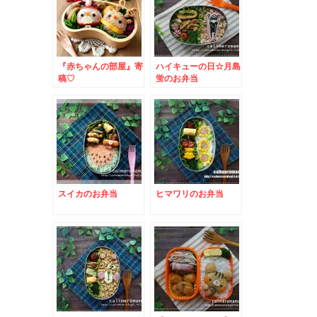
『赤ちゃんの部屋』寄
ハイキューの日☆月島
稿♡
蛍のお弁当
スイカのお弁当
ヒマワリのお弁当