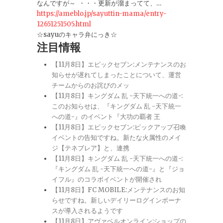
なんですが～ ・・・更新が溜まってて、…
https://ameblo.jp/sayuttin-mama/entry-
12651251505.html
☆sayuのキャラ弁にっき☆
注目情報
【11月8日】エピックセブン:メンテナンスのお
知らせが遅れてしまったことについて、運営
チームからのお詫びのメッ
【11月8日】キングダム 乱 -天下統一への道-:
このお知らせは、『キングダム 乱 -天下統一
への道-』のイベント『大功の覇者 王
【11月8日】エピックセブン:ピックアップ召喚
イベントの告知ですね。新たな火属性のメイ
ジ【テネブレア】と、連携
【11月8日】キングダム 乱 -天下統一への道-:
『キングダム 乱 -天下統一への道-』と『ジョ
イフル』のコラボイベントが開催され
【11月8日】FC MOBILE:メンテナンスのお知
らせですね。新しいデイリーログインボーナ
スが導入されるようです
【11月8日】アヴァベルオンライン:ショップの