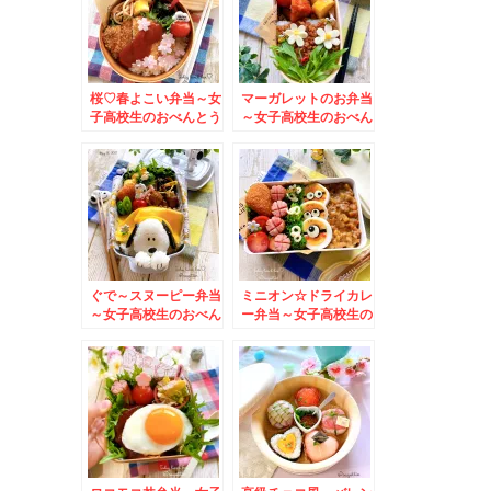
桜♡春よこい弁当～女
マーガレットのお弁当
子高校生のおべんとう
～女子高校生のおべん
♪
とう♪
ぐで～スヌーピー弁当
ミニオン☆ドライカレ
～女子高校生のおべん
ー弁当～女子高校生の
とう♪
おべんとう♪