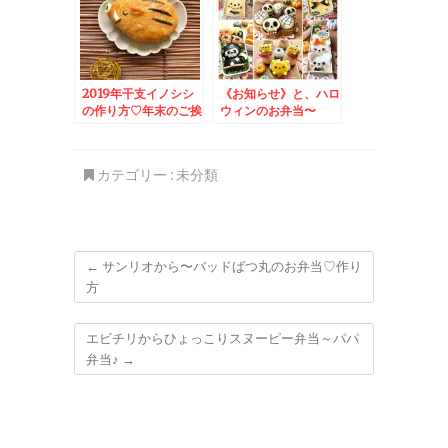
2019年干支イノシシ
《お知らせ》と、ハロ
の作り方♡年末のご挨
ウィンのお弁当〜
拶
カテゴリー :
未分類
←
サンリオから〜バッドばつ丸のお弁当♡作り
方
エビチリからひょっこりスヌーピー弁当～パパ
弁当♪
→