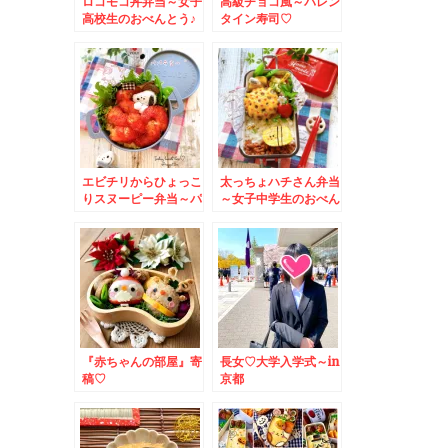
ロコモコ丼弁当～女子
高級チョコ風～バレン
高校生のおべんとう♪
タイン寿司♡
エビチリからひょっこ
太っちょハチさん弁当
りスヌーピー弁当～パ
～女子中学生のおべん
パ弁当♪
とう♪
『赤ちゃんの部屋』寄
長女♡大学入学式～in
稿♡
京都