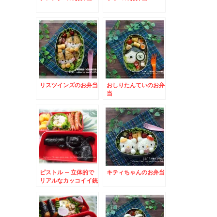
リスツインズのお弁当
おしりたんていのお弁
当
ピストル – 立体的で
キティちゃんのお弁当
リアルなカッコイイ銃
のおにぎり★