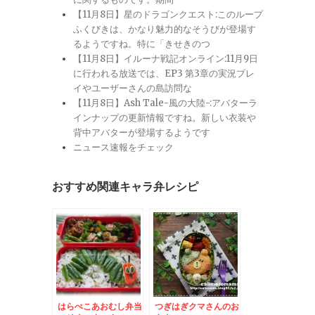
【11月8日】星のドラゴンクエスト:このループ
ふくびきは、かなり魅力的なそうびが登場す
るようですね。特に「きせきのつ
【11月8日】イルーナ戦記オンライン:11月9日
に行われる放送では、EP3 第3章の実況プレ
イやユーザーさんの島訪問な
【11月8日】Ash Tale-風の大陸-:アバターラ
インナップの更新情報ですね。新しい衣装や
背中アバターが登場するようです
ニュース速報をチェック
おすすめ関連キャラ弁レシピ
はらぺこあおむし弁当
つぎはぎクマさんのお