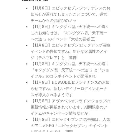
【11月8日】エピックセブン:メンテナンスのお
知らせが遅れてしまったことについて、運営
チームからのお詫びのメッ
【11月8日】キングダム 乱 -天下統一への道-:
このお知らせは、『キングダム 乱 -天下統一
への道-』のイベント『大功の覇者 王
【11月8日】エピックセブン:ピックアップ召喚
イベントの告知ですね。新たな火属性のメイ
ジ【テネブレア】と、連携
【11月8日】キングダム 乱 -天下統一への道-:
『キングダム 乱 -天下統一への道-』と『ジョ
イフル』のコラボイベントが開催され
【11月8日】FC MOBILE:メンテナンスのお知
らせですね。新しいデイリーログインボーナ
スが導入されるようです
【11月8日】アヴァベルオンライン:ショップの
更新情報が掲載されています。期間限定のア
イテムやキャンペーン情報などが
【11月8日】エピックセブン:この告知は、人気
のアニメRPG「エピックセブン」のイベント
に関するものです。期間