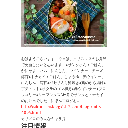
おはようございます 今日は、クリスマスのお弁当
で更新したいと思います ●サンタさん：ごはん、
かにかま、ハム、にんじん、ウインナー、チーズ、
海苔●トナカイ：ごはん、しょうゆ、赤ウインー、
にんじん、海苔●パセリ入り卵焼き●鶏のから揚げ●
プチトマト●オクラのゴマ和え●赤ウインナー●ブロ
ッコリー●リーフレタスMy弁でサンタとトナカイ
のお弁当でした にほんブログ村...
http://calimeron.blog51.fc2.com/blog-entry-
4094.html
カリメロのみんなキャラ弁
注目情報