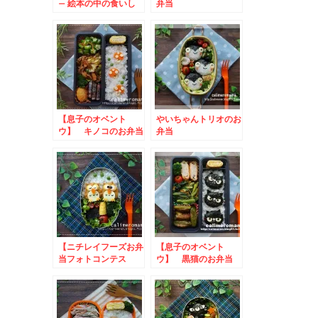
– 絵本の中の食いし
弁当
ん坊
【息子のオベント
やいちゃんトリオのお
ウ】 キノコのお弁当
弁当
【ニチレイフーズお弁
【息子のオベント
当フォトコンテス
ウ】 黒猫のお弁当
ト】 フクロウのお弁
当とこいのぼりのお弁
当