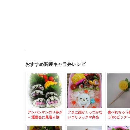
おすすめ関連キャラ弁レシピ
アンパンマンのり巻き
フタに顔がくっつかな
食べれちゃう
– 運動会に最適☆桜
いコリラックマ弁当
ラ)のピック 
でんぶの海苔巻き弁当
お弁当用シー
くデコ★