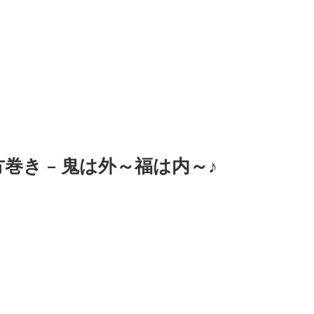
き – 鬼は外～福は内～♪