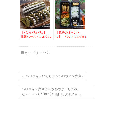
【パンいろいろ♪】
【息子のオベント
抹茶ハース・ミルクハ
ウ】 バットマンのお
ース・チョコココアパ
弁当
ン
カテゴリー :
パン
←
ハロウィンいくら丼☆ハロウィン弁当♪
ハロウィン弁当☆＆さわやかにしてみ
た・・・・( *´艸｀)＆浦臼町グルメ☆
→