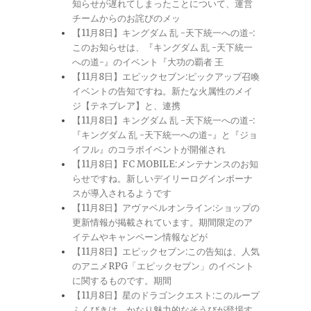
知らせが遅れてしまったことについて、運営
チームからのお詫びのメッ
【11月8日】キングダム 乱 -天下統一への道-:
このお知らせは、『キングダム 乱 -天下統一
への道-』のイベント『大功の覇者 王
【11月8日】エピックセブン:ピックアップ召喚
イベントの告知ですね。新たな火属性のメイ
ジ【テネブレア】と、連携
【11月8日】キングダム 乱 -天下統一への道-:
『キングダム 乱 -天下統一への道-』と『ジョ
イフル』のコラボイベントが開催され
【11月8日】FC MOBILE:メンテナンスのお知
らせですね。新しいデイリーログインボーナ
スが導入されるようです
【11月8日】アヴァベルオンライン:ショップの
更新情報が掲載されています。期間限定のア
イテムやキャンペーン情報などが
【11月8日】エピックセブン:この告知は、人気
のアニメRPG「エピックセブン」のイベント
に関するものです。期間
【11月8日】星のドラゴンクエスト:このループ
ふくびきは、かなり魅力的なそうびが登場す