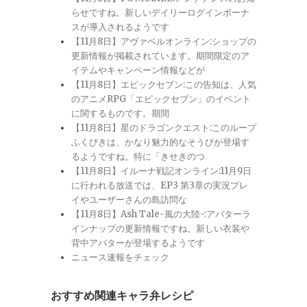
らせですね。新しいデイリーログインボーナ
スが導入されるようです
【11月8日】アヴァベルオンライン:ショップの
更新情報が掲載されています。期間限定のア
イテムやキャンペーン情報などが
【11月8日】エピックセブン:この告知は、人気
のアニメRPG「エピックセブン」のイベント
に関するものです。期間
【11月8日】星のドラゴンクエスト:このループ
ふくびきは、かなり魅力的なそうびが登場す
るようですね。特に「きせきのつ
【11月8日】イルーナ戦記オンライン:11月9日
に行われる放送では、EP3 第3章の実況プレ
イやユーザーさんの島訪問な
【11月8日】Ash Tale-風の大陸-:アバターラ
インナップの更新情報ですね。新しい衣装や
背中アバターが登場するようです
ニュース速報をチェック
おすすめ関連キャラ弁レシピ