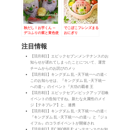
秋だし！お芋くん –
でこぼこフレンズまる
デコふりの紫と黄色使
おにぎり
用★食欲の秋弁当
注目情報
【11月8日】エピックセブン:メンテナンスのお
知らせが遅れてしまったことについて、運営
チームからのお詫びのメッ
【11月8日】キングダム 乱 -天下統一への道-:
このお知らせは、『キングダム 乱 -天下統一
への道-』のイベント『大功の覇者 王
【11月8日】エピックセブン:ピックアップ召喚
イベントの告知ですね。新たな火属性のメイ
ジ【テネブレア】と、連携
【11月8日】キングダム 乱 -天下統一への道-:
『キングダム 乱 -天下統一への道-』と『ジョ
イフル』のコラボイベントが開催され
【11月8日】FC MOBILE:メンテナンスのお知