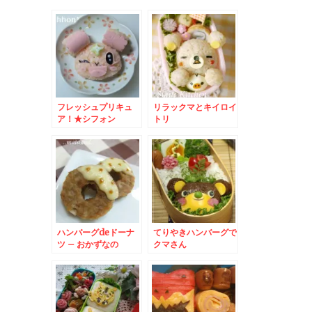
フレッシュプリキュ
リラックマとキイロイ
ア！★シフォン
トリ
ハンバーグdeドーナ
てりやきハンバーグで
ツ – おかずなの
クマさん
に・・・かわいいスイ
ーツ弁