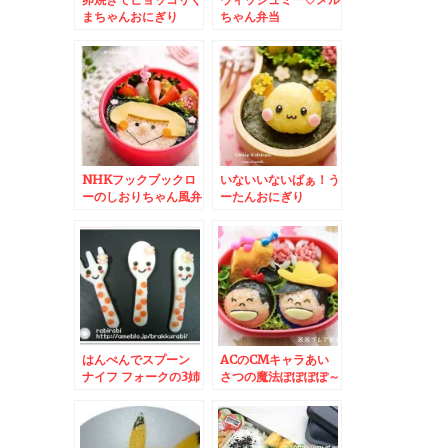
まちゃんおにぎり
ちゃん弁当
NHKフックブックロ
いないいないばぁ！う
ーのしおりちゃん風弁
ーたんおにぎり
当
はんぺんでスプーン
ACのCMキャラあい
ナイフ フォークの3姉
さつの魔法ぽぽぽぽ～
妹
ん