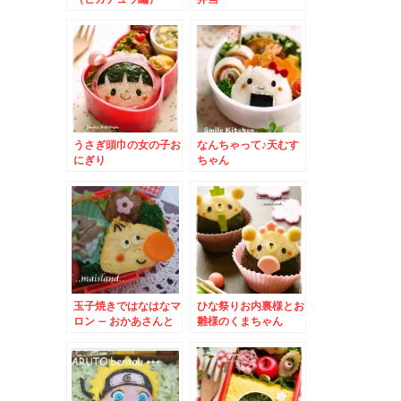
薄焼き卵でポケットモ
ンスター
うさぎ頭巾の女の子お
なんちゃって♪天むす
にぎり
ちゃん
玉子焼きではなはなマ
ひな祭りお内裏様とお
ロン – おかあさんと
雛様のくまちゃん
いっしょ『でこぼこフ
レンズ』