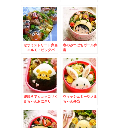
で平面ポケモンキャラ
セサミストリート弁当
春のみつばちガール弁
– エルモ・ビッグバ
当
ード・オスカー・アー
ニー・バード大集合
卵焼きでヒョッコリく
ウィッシュミー♡メル
まちゃんおにぎり
ちゃん弁当