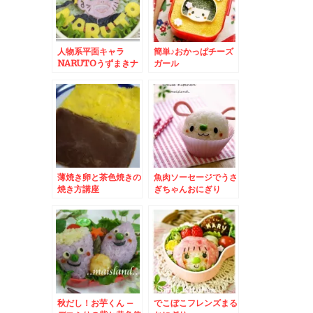
人物系平面キャラ
簡単♪おかっぱチーズ
NARUTOうずまきナ
ガール
ルト
薄焼き卵と茶色焼きの
魚肉ソーセージでうさ
焼き方講座
ぎちゃんおにぎり
秋だし！お芋くん –
でこぼこフレンズまる