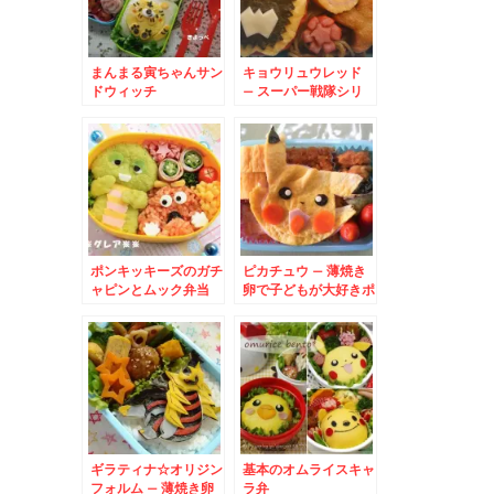
まんまる寅ちゃんサン
キョウリュウレッド
ドウィッチ
– スーパー戦隊シリ
ーズキョウリュウジャ
ーのリーダー♪
ポンキッキーズのガチ
ピカチュウ – 薄焼き
ャピンとムック弁当
卵で子どもが大好きポ
ケットモンスターの可
愛いキャラに♪
ギラティナ☆オリジン
基本のオムライスキャ
フォルム – 薄焼き卵
ラ弁