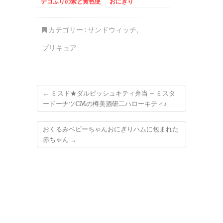
デコふりの紫と黄色使
おにぎり
用★食欲の秋弁当
カテゴリー :
サンドウィッチ
,
プリキュア
←
ミスド★ダルビッシュキティ弁当 – ミスタ
ードーナツCMの樽美酒研二ハローキティ♪
おくるみベビーちゃんおにぎりハムに包まれた
赤ちゃん
→