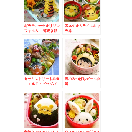
ギラティナ☆オリジン
基本のオムライスキャ
フォルム – 薄焼き卵
ラ弁
で平面ポケモンキャラ
セサミストリート弁当
春のみつばちガール弁
– エルモ・ビッグバ
当
ード・オスカー・アー
ニー・バード大集合
卵焼きでヒョッコリく
ウィッシュミー♡メル