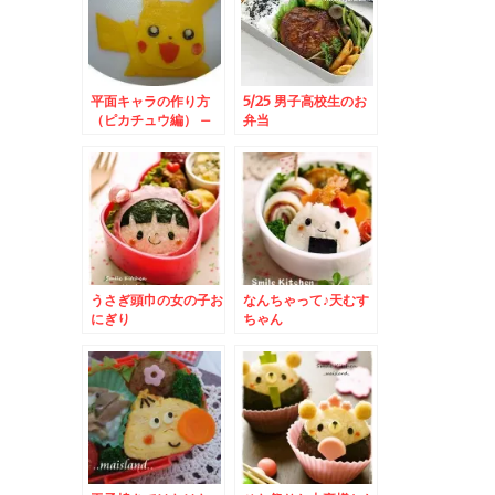
平面キャラの作り方
5/25 男子高校生のお
（ピカチュウ編） –
弁当
薄焼き卵でポケットモ
ンスター
うさぎ頭巾の女の子お
なんちゃって♪天むす
にぎり
ちゃん