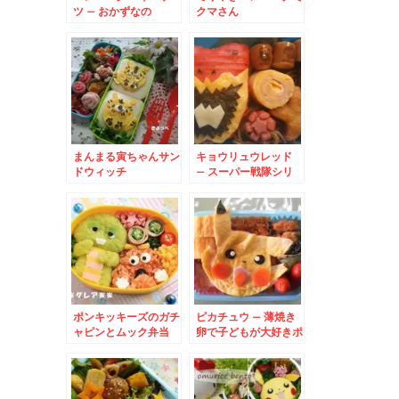
ツ – おかずなの
クマさん
に・・・かわいいスイ
ーツ弁
まんまる寅ちゃんサン
キョウリュウレッド
ドウィッチ
– スーパー戦隊シリ
ーズキョウリュウジャ
ーのリーダー♪
ポンキッキーズのガチ
ピカチュウ – 薄焼き
ャピンとムック弁当
卵で子どもが大好きポ
ケットモンスターの可
愛いキャラに♪