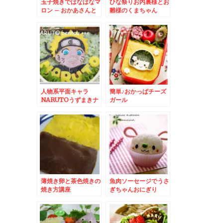
玉子焼きではなはなマ
ひな祭りお内裏様とお
ロン – おかあさんと
雛様のくまちゃん
いっしょ『でこぼこフ
レンズ』
人物系平面キャラ
簡単♪おかっぱチーズ
NARUTOうずまきナ
ガール
ルト
薄焼き卵と茶色焼きの
魚肉ソーセージでうさ
焼き方講座
ぎちゃんおにぎり