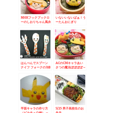
NHKフックブックロ
いないいないばぁ！う
ーのしおりちゃん風弁
ーたんおにぎり
当
はんぺんでスプーン
ACのCMキャラあい
ナイフ フォークの3姉
さつの魔法ぽぽぽぽ～
妹
ん
平面キャラの作り方
5/25 男子高校生のお
（ピカチュウ編） –
弁当