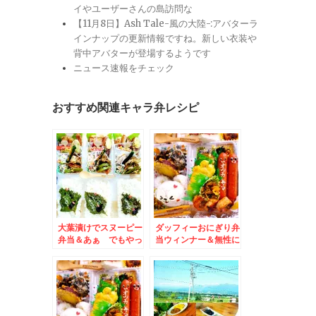
イやユーザーさんの島訪問な
【11月8日】Ash Tale-風の大陸-:アバターラ
インナップの更新情報ですね。新しい衣装や
背中アバターが登場するようです
ニュース速報をチェック
おすすめ関連キャラ弁レシピ
大葉漬けでスヌーピー
ダッフィーおにぎり弁
弁当＆あぁ でもやっ
当ウィンナー＆無性に
ぱり食べたいっ「おろ
食べたくなる「びっく
しそバーグ300g」
りドンキー」レギュラ
「びっくりドンキー」
ー＆おろしそバーグ
300g( ´艸｀)