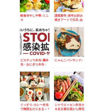
軽食冷やし中華♪ミニ
謹賀新年♪辰年お好み
☆
焼きアートで元旦♪あ
けましておめでとうご
ざいます！！
ピカチュウ弁当♪麺弁
にゃんこパンサンド♪
当・おにぎり弁当・
MIX弁当・おかず
色々
ぐっすり♪カレー弁当
シャウエッセン弁当☆
で梅雨をのりきる～＾
＆名古屋出張から帰宅