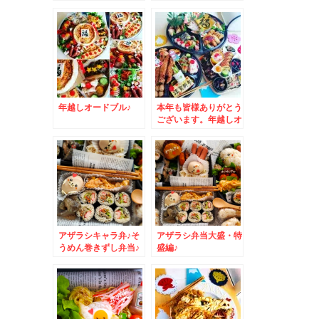
カチュウジェット「キ
ットカット」ドンだけ
～～～！！！？？？(
´艸｀)
年越しオードブル♪
本年も皆様ありがとう
ございます。年越しオ
ードブル♪
アザラシキャラ弁♪そ
アザラシ弁当大盛・特
うめん巻きずし弁当♪
盛編♪