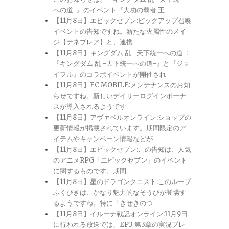
への道-』のイベント『大功の覇者 王
【11月8日】エピックセブン:ピックアップ召喚
イベントの告知ですね。新たな火属性のメイ
ジ【テネブレア】と、連携
【11月8日】キングダム 乱 -天下統一への道-:
『キングダム 乱 -天下統一への道-』と『ジョ
イフル』のコラボイベントが開催され
【11月8日】FC MOBILE:メンテナンスのお知
らせですね。新しいデイリーログインボーナ
スが導入されるようです
【11月8日】アヴァベルオンライン:ショップの
更新情報が掲載されています。期間限定のア
イテムやキャンペーン情報などが
【11月8日】エピックセブン:この告知は、人気
のアニメRPG「エピックセブン」のイベント
に関するものです。期間
【11月8日】星のドラゴンクエスト:このループ
ふくびきは、かなり魅力的なそうびが登場す
るようですね。特に「きせきのつ
【11月8日】イルーナ戦記オンライン:11月9日
に行われる放送では、EP3 第3章の実況プレ