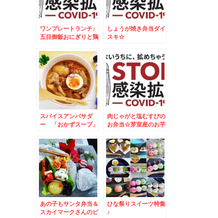
ワンプレートランチ♪
しょうが焼き弁当ダイ
五目御飯おにぎりと鶏
スキ☆
肉のオレンジ焼♪
スパイスアンバサダ
肉じゃがと塩むすびの
ー 「おかずスープ」
お弁当☆芽室産のお芋
レシピ♪しっかり食べ
が美味しすぎる～～～
て免疫アップ♪その２
～＾＾
あの子もサンタ弁当＆
ひな祭りスイーツ特集
スカイマークさんのピ
♪