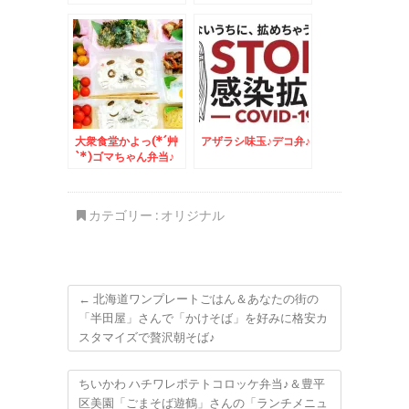
＾
しました＾＾
大衆食堂かよっ(*´艸
アザラシ味玉♪デコ弁♪
`*)ゴマちゃん弁当♪
＆Zespri「ゼスプ
リ・サンゴールドキウ
イ」が美味っ！！
カテゴリー :
オリジナル
←
北海道ワンプレートごはん＆あなたの街の
「半田屋」さんで「かけそば」を好みに格安カ
スタマイズで贅沢朝そば♪
ちいかわ ハチワレポテトコロッケ弁当♪＆豊平
区美園「ごまそば遊鶴」さんの「ランチメニュ