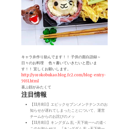
キャラ弁作り励んでます！！ 子供の面白語録～
日々のお料理 色々書いていきたいと思いま
す！！ 宜しくお願いします。
http://yorokobukao.blog.fc2.com/blog-entry-
5931.html
喜ぶ顔がみたくて
注目情報
【11月8日】エピックセブン:メンテナンスのお
知らせが遅れてしまったことについて、運営
チームからのお詫びのメッ
【11月8日】キングダム 乱 -天下統一への道-:
このお知らせは、『キングダム 乱 -天下統一