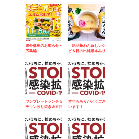
♪トマトベース(*´艸
`*)レシピ♪
道外講座のお知らせ～
絶品茶わん蒸しレシ
広島編
ピ＆日の出純米本みり
ん×フーディストアワ
ード2023
ワンプレートランチ☆
本年もありがとうござ
チキン照り焼き＆五目
います！
御飯焼きおにぎりプレ
ート☆