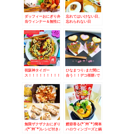
ダッフィーおにぎり弁
忘れてはいけない日、
当ウィンナー＆無性に
忘れられない日
食べたくなる「びっく
りドンキー！」レギュ
ラー＆おろしそバーグ
300g( ´艸｀)
祝阪神タイガー
ひなまつり♪まだ間に
ス！！！！！！！！！
合う！！デコ桜餅♪で
！！！！お好み焼きア
おひなさま(*´艸`*)
ートでお祝い♪
無限ザクザクおにぎり
鰹節香る(*´艸`*)簡単
♪(*´艸`*)レシピ付き♪
ハロウィンゴーズと鍋