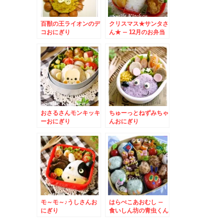
百獣の王ライオンのデ
クリスマス★サンタさ
コおにぎり
ん★ – 12月のお弁当
はサンタクロースで決
まり☆
おさるさんモンキッキ
ちゅーっとねずみちゃ
ーおにぎり
んおにぎり
モ～モ～♪うしさんお
はらぺこあおむし –
にぎり
食いしん坊の青虫くん
弁当♪