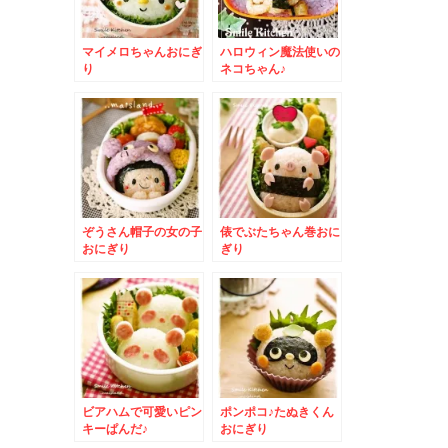
マイメロちゃんおにぎ
ハロウィン魔法使いの
り
ネコちゃん♪
ぞうさん帽子の女の子
俵でぶたちゃん巻おに
おにぎり
ぎり
ビアハムで可愛いピン
ポンポコ♪たぬきくん
キーぱんだ♪
おにぎり