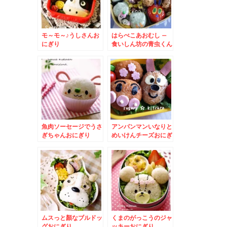
モ～モ～♪うしさんお
はらぺこあおむし –
にぎり
食いしん坊の青虫くん
弁当♪
魚肉ソーセージでうさ
アンパンマンいなりと
ぎちゃんおにぎり
めいけんチーズおにぎ
り
ムスっと顏なブルドッ
くまのがっこうのジャ
グおにぎり
ッキーおにぎり