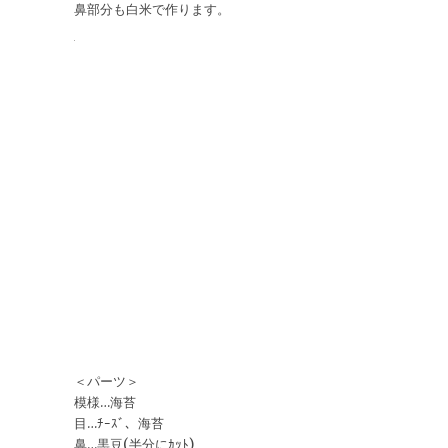
鼻部分も白米で作ります。
＜パーツ＞
模様…海苔
目…ﾁｰｽﾞ、海苔
鼻…黒豆(半分にｶｯﾄ)