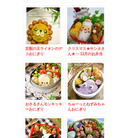
百獣の王ライオンのデ
クリスマス★サンタさ
コおにぎり
ん★ – 12月のお弁当
はサンタクロースで決
まり☆
おさるさんモンキッキ
ちゅーっとねずみちゃ
ーおにぎり
んおにぎり