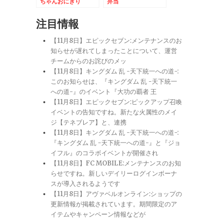
ちゃんおにぎり
弁当
注目情報
【11月8日】エピックセブン:メンテナンスのお
知らせが遅れてしまったことについて、運営
チームからのお詫びのメッ
【11月8日】キングダム 乱 -天下統一への道-:
このお知らせは、『キングダム 乱 -天下統一
への道-』のイベント『大功の覇者 王
【11月8日】エピックセブン:ピックアップ召喚
イベントの告知ですね。新たな火属性のメイ
ジ【テネブレア】と、連携
【11月8日】キングダム 乱 -天下統一への道-:
『キングダム 乱 -天下統一への道-』と『ジョ
イフル』のコラボイベントが開催され
【11月8日】FC MOBILE:メンテナンスのお知
らせですね。新しいデイリーログインボーナ
スが導入されるようです
【11月8日】アヴァベルオンライン:ショップの
更新情報が掲載されています。期間限定のア
イテムやキャンペーン情報などが