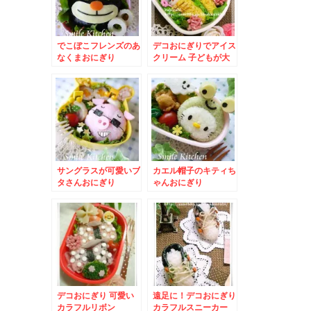
でこぼこフレンズのあ
デコおにぎりでアイス
なくまおにぎり
クリーム 子どもが大
好き二段アイス
サングラスが可愛いブ
カエル帽子のキティち
タさんおにぎり
ゃんおにぎり
デコおにぎり 可愛い
遠足に！デコおにぎり
カラフルリボン
カラフルスニーカー