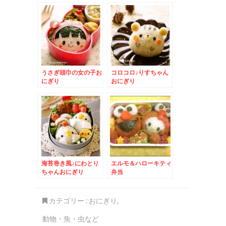
うさぎ頭巾の女の子お
コロコロ♪りすちゃん
にぎり
おにぎり
海苔巻き風♪にわとり
エルモ＆ハローキティ
ちゃんおにぎり
弁当
カテゴリー :
おにぎり
,
動物・魚・虫など