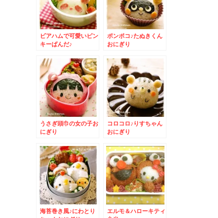
ビアハムで可愛いピン
ポンポコ♪たぬきくん
キーぱんだ♪
おにぎり
うさぎ頭巾の女の子お
コロコロ♪りすちゃん
にぎり
おにぎり
海苔巻き風♪にわとり
エルモ＆ハローキティ