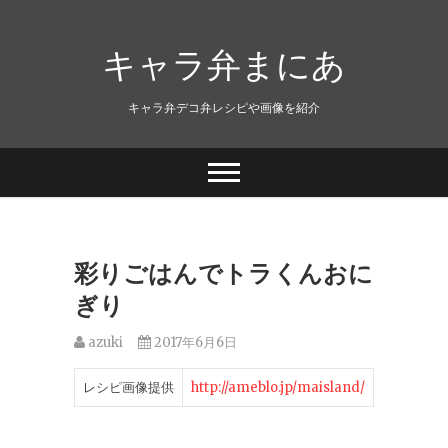
キャラ弁まにあ
キャラ弁デコ弁レシピや画像を紹介
彩りごはんでトラくんおに
ぎり
azuki
2017年6月6日
レシピ画像提供
http://ameblo.jp/maisland/