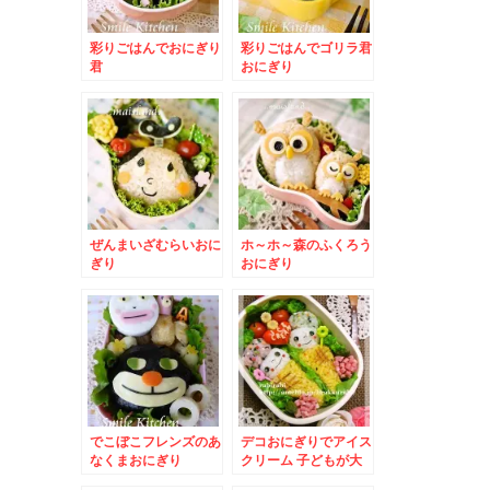
彩りごはんでおにぎり
彩りごはんでゴリラ君
君
おにぎり
ぜんまいざむらいおに
ホ～ホ～森のふくろう
ぎり
おにぎり
でこぼこフレンズのあ
デコおにぎりでアイス
なくまおにぎり
クリーム 子どもが大
好き二段アイス