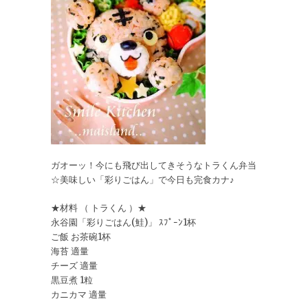
ガオーッ！今にも飛び出してきそうなトラくん弁当
☆美味しい「彩りごはん」で今日も完食カナ♪
★材料 （ トラくん ）★
永谷園「彩りごはん(鮭)」 ｽﾌﾟｰﾝ1杯
ご飯 お茶碗1杯
海苔 適量
チーズ 適量
黒豆煮 1粒
カニカマ 適量