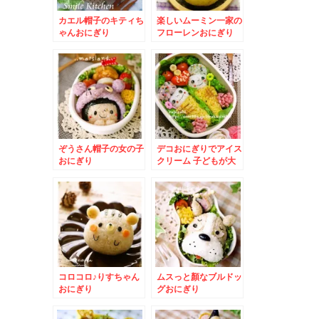
カエル帽子のキティち
楽しいムーミン一家の
ゃんおにぎり
フローレンおにぎり
ぞうさん帽子の女の子
デコおにぎりでアイス
おにぎり
クリーム 子どもが大
好き二段アイス
コロコロ♪りすちゃん
ムスっと顏なブルドッ
おにぎり
グおにぎり