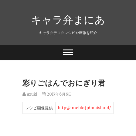
キャラ弁まにあ
キャラ弁デコ弁レシピや画像を紹介
彩りごはんでおにぎり君
azuki
2017年6月6日
レシピ画像提供
http://ameblo.jp/maisland/