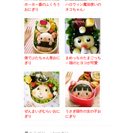
ホ～ホ～森のふくろう
ハロウィン魔法使いの
おにぎり
ネコちゃん♪
俵でぶたちゃん巻おに
まめっち☆たまごっち
ぎり
– 頭のヒヨコが可愛
い♪おにぎりモグモグ
弁当
ぜんまいざむらいおに
うさぎ頭巾の女の子お
ぎり
にぎり