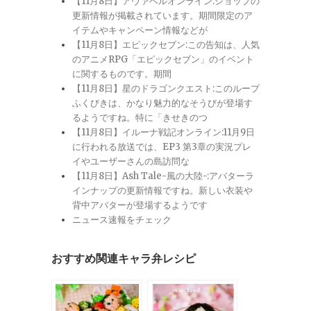
【11月8日】アヴァベルオンライン:ショップの
更新情報が掲載されています。期間限定のア
イテムやキャンペーン情報などが
【11月8日】エピックセブン:この告知は、人気
のアニメRPG「エピックセブン」のイベント
に関するものです。期間
【11月8日】星のドラゴンクエスト:このループ
ふくびきは、かなり魅力的なそうびが登場す
るようですね。特に「きせきのつ
【11月8日】イルーナ戦記オンライン:11月9日
に行われる放送では、EP3 第3章の実況プレ
イやユーザーさんの島訪問な
【11月8日】Ash Tale-風の大陸-:アバターラ
インナップの更新情報ですね。新しい衣装や
背中アバターが登場するようです
ニュース速報をチェック
おすすめ関連キャラ弁レシピ