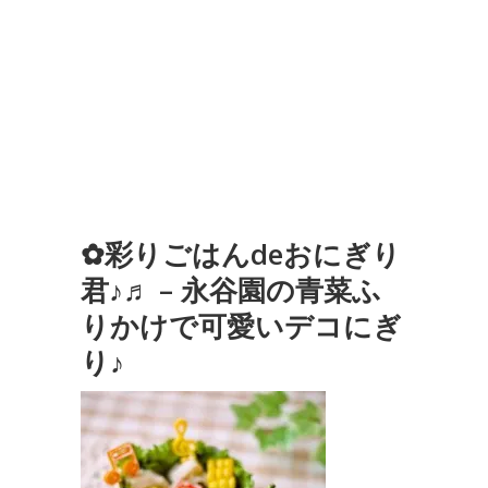
✿彩りごはんdeおにぎり
君♪♬ – 永谷園の青菜ふ
りかけで可愛いデコにぎ
り♪