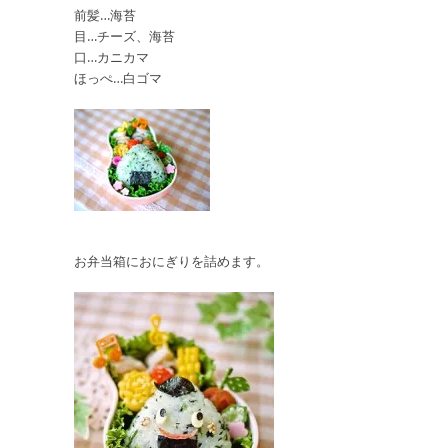
前髪…海苔
目…チーズ、海苔
口…カニカマ
ほっぺ…白ゴマ
お弁当箱におにぎりを詰めます。