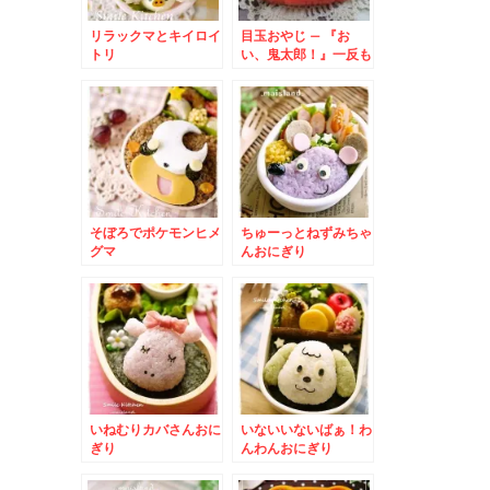
リラックマとキイロイ
目玉おやじ – 『お
トリ
い、鬼太郎！』一反も
めんも♪
そぼろでポケモンヒメ
ちゅーっとねずみちゃ
グマ
んおにぎり
いねむりカバさんおに
いないいないばぁ！わ
ぎり
んわんおにぎり