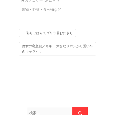
カテゴリー :
おにぎり
,
果物・野菜・食べ物など
←
彩りごはんでゴリラ君おにぎり
魔女の宅急便／キキ – 大きなリボンが可愛い平
面キャラ♪
→