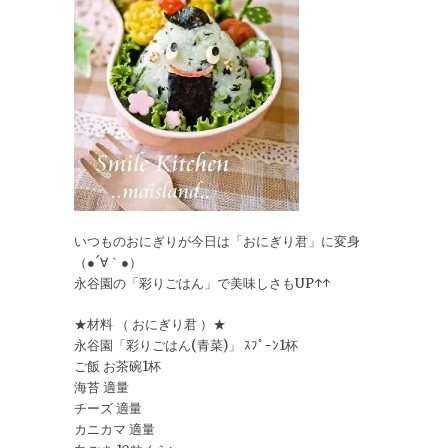
いつものおにぎりが今日は「おにぎり君」に変身
（●´∀｀●）
永谷園の「彩りごはん」で美味しさもUP↑↑
★材料 （ おにぎり君 ）★
永谷園「彩りごはん(青菜)」 ｽﾌﾟｰﾝ1杯
ご飯 お茶碗1杯
海苔 適量
チーズ 適量
カニカマ 適量