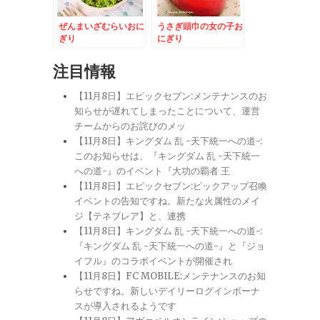
ぜんまいざむらいおに
うさぎ頭巾の女の子お
ぎり
にぎり
注目情報
【11月8日】エピックセブン:メンテナンスのお
知らせが遅れてしまったことについて、運営
チームからのお詫びのメッ
【11月8日】キングダム 乱 -天下統一への道-:
このお知らせは、『キングダム 乱 -天下統一
への道-』のイベント『大功の覇者 王
【11月8日】エピックセブン:ピックアップ召喚
イベントの告知ですね。新たな火属性のメイ
ジ【テネブレア】と、連携
【11月8日】キングダム 乱 -天下統一への道-:
『キングダム 乱 -天下統一への道-』と『ジョ
イフル』のコラボイベントが開催され
【11月8日】FC MOBILE:メンテナンスのお知
らせですね。新しいデイリーログインボーナ
スが導入されるようです