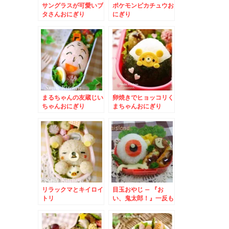
サングラスが可愛いブ
ポケモンピカチュウお
タさんおにぎり
にぎり
まるちゃんの友蔵じい
卵焼きでヒョッコリく
ちゃんおにぎり
まちゃんおにぎり
リラックマとキイロイ
目玉おやじ – 『お
トリ
い、鬼太郎！』一反も
めんも♪