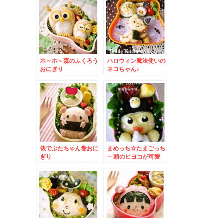
ホ～ホ～森のふくろう
ハロウィン魔法使いの
おにぎり
ネコちゃん♪
俵でぶたちゃん巻おに
まめっち☆たまごっち
ぎり
– 頭のヒヨコが可愛
い♪おにぎりモグモグ
弁当