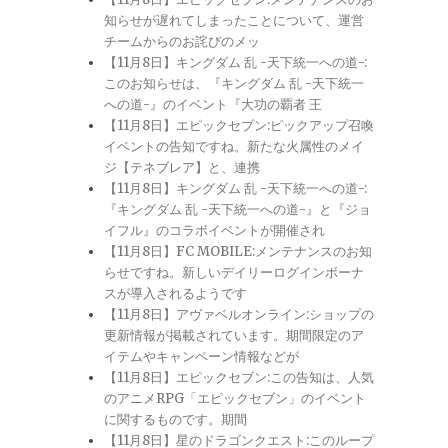
知らせが遅れてしまったことについて、運営
チームからのお詫びのメッ
【11月8日】キングダム 乱 -天下統一への道-:
このお知らせは、『キングダム 乱 -天下統一
への道-』のイベント『大功の覇者 王
【11月8日】エピックセブン:ピックアップ召喚
イベントの告知ですね。新たな火属性のメイ
ジ【テネブレア】と、連携
【11月8日】キングダム 乱 -天下統一への道-:
『キングダム 乱 -天下統一への道-』と『ジョ
イフル』のコラボイベントが開催され
【11月8日】FC MOBILE:メンテナンスのお知
らせですね。新しいデイリーログインボーナ
スが導入されるようです
【11月8日】アヴァベルオンライン:ショップの
更新情報が掲載されています。期間限定のア
イテムやキャンペーン情報などが
【11月8日】エピックセブン:この告知は、人気
のアニメRPG「エピックセブン」のイベント
に関するものです。期間
【11月8日】星のドラゴンクエスト:このループ