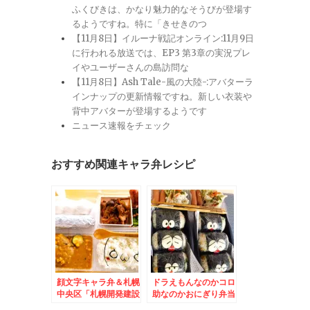
ふくびきは、かなり魅力的なそうびが登場す
るようですね。特に「きせきのつ
【11月8日】イルーナ戦記オンライン:11月9日
に行われる放送では、EP3 第3章の実況プレ
イやユーザーさんの島訪問な
【11月8日】Ash Tale-風の大陸-:アバターラ
インナップの更新情報ですね。新しい衣装や
背中アバターが登場するようです
ニュース速報をチェック
おすすめ関連キャラ弁レシピ
顔文字キャラ弁＆札幌
ドラえもんなのかコロ
中央区「札幌開発建設
助なのかおにぎり弁当
部 食堂」のランチメ
＆札幌中央区「大地ノ