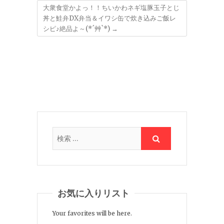
大衆食堂かよっ！！ちいかわネギ塩豚玉子とじ
丼と鮭弁DX弁当＆イワシ缶で炊き込みご飯レ
シピ♪絶品よ～(*´艸`*)
→
お気に入りリスト
Your favorites will be here.