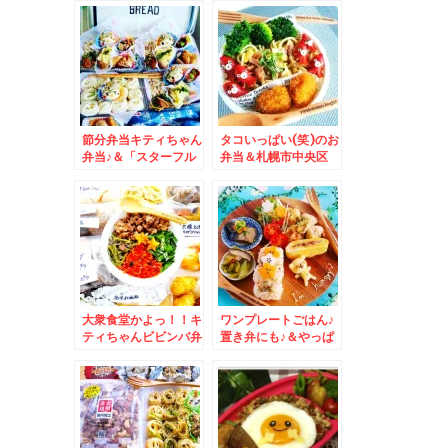
ニューがすごすぎる～
青果店ココノススキノ
(*´艸`*)
店」さんの「舞茸とき
くらげのおにぎり」お
弁当も身体と心に染み
わたる美味しさ(*´艸
`*)
節分弁当キティちゃん
タコいっぱい(笑)のお
弁当♪＆「スターフル
弁当＆札幌市中央区
ーツ札幌店」さんで
「スターフルーツ札幌
「群馬産アレッタ」に
店」さんがありがたす
ドはまり♪
ぎる～
大衆食堂かよっ！！キ
ワンプレートごはん♪
ティちゃんビビンバ弁
置き弁にも♪＆やっぱ
当おかずバイキングデ
りお得な青果店「スタ
ー＆札幌中央区「江戸
ーフルーツ札幌店」さ
前金寿司」の「おまか
んのいちご♪3パック
せ」握り♪カウンター
１３００円( ﾟДﾟ)
でリーズナブルにいた
だける♪(*´艸`*)