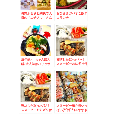
長野ふるさと納税で人
おひさまガパオご飯デ
気の「ニチノウ」さん
コランチ
のナッツ使用弁当＆由
仁町の「由栗いも」が
道外のさつまいもに負
けないくらい美味しい
(*´艸`*)
辰年鍋♪ ちゃんぽん
寝坊したΣ(･ω･ﾉ)ﾉ！
鍋♪大人味はハリッサ
スヌーピーおにぎり付
とヒハツ＋ジンジャー
き鶏ナス照り焼き丼＆
で♪
寝坊したΣ(･ω･ﾉ)ﾉ！
スヌーピー麺弁当いっ
スヌーピーおにぎり付
ぱい(*´艸`*)＆すすき
き鶏ナス照り焼き丼
の駅直結「ココノすす