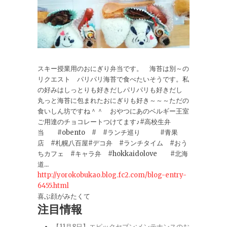
スキー授業用のおにぎり弁当です。 海苔は別～の
リクエスト パリパリ海苔で食べたいそうです。私
の好みはしっとりも好きだしパリパリも好きだし
丸っと海苔に包まれたおにぎりも好き～～～ただの
食いしん坊ですね＾＾ おやつにあのベルギー王室
ご用達のチョコレートつけてます♪#高校生弁
当 #obento # #ランチ巡り #青果
店 #札幌八百屋#デコ弁 #ランチタイム #おう
ちカフェ #キャラ弁 #hokkaidolove #北海
道...
http://yorokobukao.blog.fc2.com/blog-entry-
6455.html
喜ぶ顔がみたくて
注目情報
【11月8日】エピックセブン:メンテナンスのお