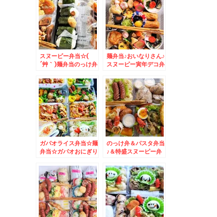
ズ米♪
スヌーピー弁当☆(
麺弁当♪おいなりさん♪
´艸｀)麺弁当のっけ弁
スヌーピー寅年デコ弁
当おにぎり弁当♪
♪
ガパオライス弁当☆麺
のっけ弁＆パスタ弁当
弁当☆ガパオおにぎり
♪＆特盛スヌーピー弁
も♪スヌーピー仕立て♪
当♪