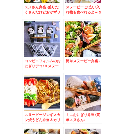
スヌさん弁当♪盛りだ
スヌーピーごぱん♪入
くさんだけどおかずリ
れ物も食べれるよ～＆
クエストに応えてます
弾丸とんぼ返り神戸土
＾＾♪
産は定番これ～♪(*´艸
`*)
コンビニフィルムのお
簡単スヌーピー弁当♪
にぎりデコ♪＆スヌー
ピー編
スヌーピージンギスカ
ミニおにぎり弁当♪寅
ン焼うどん弁当＆カリ
年スヌさん♪
フォルニア産
「Calrose」カルロー