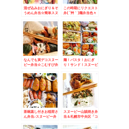
混ぜ込みおにぎり＆そ
この時期にリクエスト
うめん弁当☆簡単スヌ
弁( ´艸｀)麺弁当色々
ーピーデコ弁♪
とおにぎり色々
なんでも寅デコスヌー
麺！パスタ！おにぎ
ピー弁当☆こむすび弁
り！サンド！スヌーピ
当☆
ー弁当♪
茶碗蒸し付きお稲荷さ
スヌーピー山賊焼き弁
ん弁当♪スヌーピー弁
当＆札幌市中央区「コ
当☆
コノススキノ」「どん
ぐり」さんのちくわパ