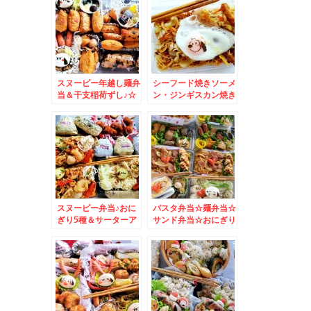
ンとか♪
スヌーピー年越し麺弁
シーフード焼きソーメ
当＆干支稲荷ずし♪☆
ン・ジンギスカン焼き
ソーメン弁当＆味の素
「アジパンダ」くんグ
ッズ♪うま味の秘密(*
´艸`*)誤解されてる皆
さま必見！！
スヌーピー弁当♪おに
パスタ弁当☆麺弁当☆
ぎり5種＆サーターア
サンド弁当☆おにぎり
ンダギー付き♪
☆スヌ―ピー弁当♪