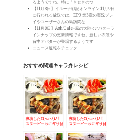
るようですね。特に「きせきのつ
【11月8日】イルーナ戦記オンライン:11月9日
に行われる放送では、EP3 第3章の実況プレ
イやユーザーさんの島訪問な
【11月8日】Ash Tale-風の大陸-:アバターラ
インナップの更新情報ですね。新しい衣装や
背中アバターが登場するようです
ニュース速報をチェック
おすすめ関連キャラ弁レシピ
寝坊したΣ(･ω･ﾉ)ﾉ！
寝坊したΣ(･ω･ﾉ)ﾉ！
スヌーピーおにぎり付
スヌーピーおにぎり付
き鶏ナス照り焼き丼＆
き鶏ナス照り焼き丼