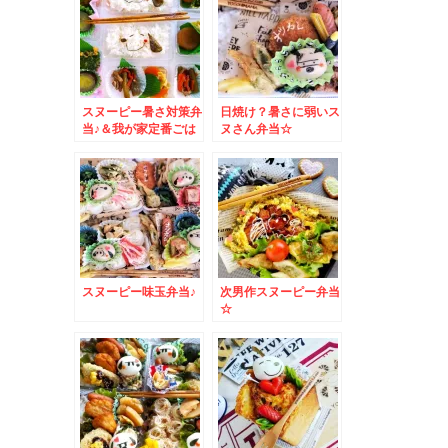
スヌーピー暑さ対策弁
日焼け？暑さに弱いス
当♪＆我が家定番ごは
ヌさん弁当☆
ん進みまくりの大葉漬
け♪
スヌーピー味玉弁当♪
次男作スヌーピー弁当
☆