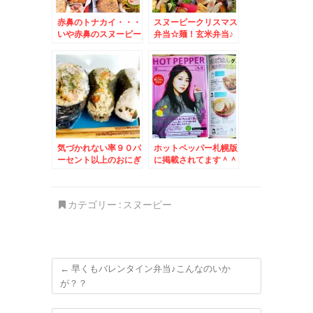
赤鼻のトナカイ・・・
スヌーピークリスマス
いや赤鼻のスヌーピー
弁当☆麺！玄米弁当♪
弁当☆
気づかれない率９０パ
ホットペッパー札幌版
ーセント以上のおにぎ
に掲載されてます＾＾
り（( ´艸｀)
♪＆スヌーピーマリト
#SASARU
ッツォ
カテゴリー :
スヌーピー
←
早くもバレンタイン弁当♪こんなのいか
が？？