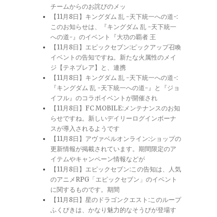
チームからのお詫びのメッ
【11月8日】キングダム 乱 -天下統一への道-:
このお知らせは、『キングダム 乱 -天下統一
への道-』のイベント『大功の覇者 王
【11月8日】エピックセブン:ピックアップ召喚
イベントの告知ですね。新たな火属性のメイ
ジ【テネブレア】と、連携
【11月8日】キングダム 乱 -天下統一への道-:
『キングダム 乱 -天下統一への道-』と『ジョ
イフル』のコラボイベントが開催され
【11月8日】FC MOBILE:メンテナンスのお知
らせですね。新しいデイリーログインボーナ
スが導入されるようです
【11月8日】アヴァベルオンライン:ショップの
更新情報が掲載されています。期間限定のア
イテムやキャンペーン情報などが
【11月8日】エピックセブン:この告知は、人気
のアニメRPG「エピックセブン」のイベント
に関するものです。期間
【11月8日】星のドラゴンクエスト:このループ
ふくびきは、かなり魅力的なそうびが登場す