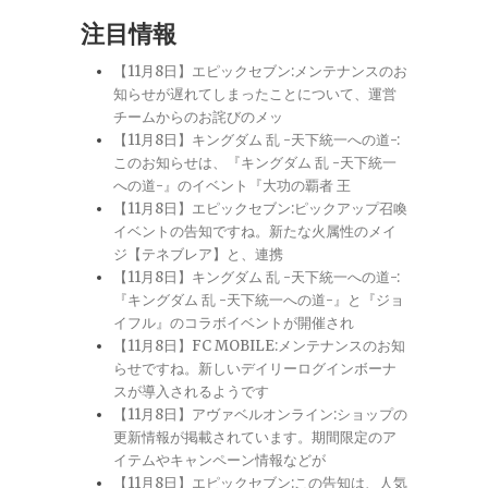
注目情報
【11月8日】エピックセブン:メンテナンスのお
知らせが遅れてしまったことについて、運営
チームからのお詫びのメッ
【11月8日】キングダム 乱 -天下統一への道-:
このお知らせは、『キングダム 乱 -天下統一
への道-』のイベント『大功の覇者 王
【11月8日】エピックセブン:ピックアップ召喚
イベントの告知ですね。新たな火属性のメイ
ジ【テネブレア】と、連携
【11月8日】キングダム 乱 -天下統一への道-:
『キングダム 乱 -天下統一への道-』と『ジョ
イフル』のコラボイベントが開催され
【11月8日】FC MOBILE:メンテナンスのお知
らせですね。新しいデイリーログインボーナ
スが導入されるようです
【11月8日】アヴァベルオンライン:ショップの
更新情報が掲載されています。期間限定のア
イテムやキャンペーン情報などが
【11月8日】エピックセブン:この告知は、人気