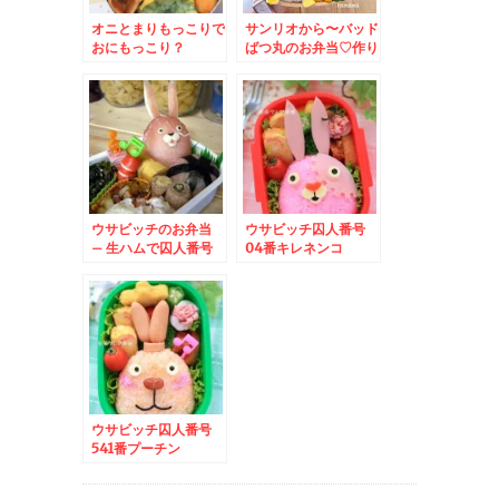
オニとまりもっこりで
サンリオから〜バッド
おにもっこり？
ばつ丸のお弁当♡作り
方
ウサビッチのお弁当
ウサビッチ囚人番号
– 生ハムで囚人番号
04番キレネンコ
541番天然キャラ☆プ
ーチン☆
ウサビッチ囚人番号
541番プーチン