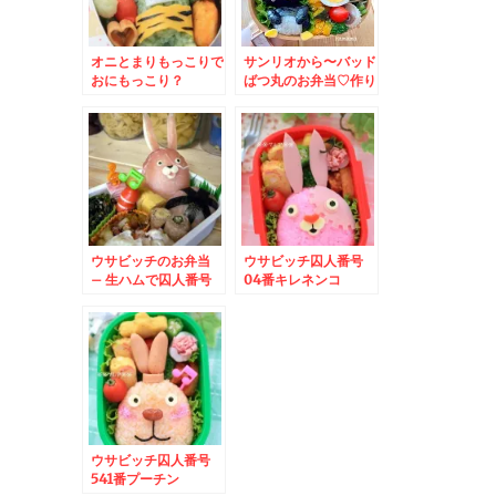
オニとまりもっこりで
サンリオから〜バッド
おにもっこり？
ばつ丸のお弁当♡作り
方
ウサビッチのお弁当
ウサビッチ囚人番号
– 生ハムで囚人番号
04番キレネンコ
541番天然キャラ☆プ
ーチン☆
ウサビッチ囚人番号
541番プーチン