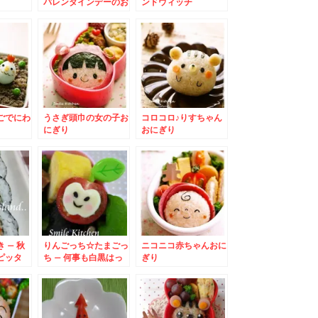
バレンタインデーのお
ンドウィッチ
弁当に♪
ごでにわ
うさぎ頭巾の女の子お
コロコロ♪りすちゃん
にぎり
おにぎり
 – 秋
りんごっち☆たまごっ
ニコニコ赤ちゃんおに
ピッタ
ち – 何事も白黒はっ
ぎり
巻き
きりさせる真面目ちゃ
ん♪