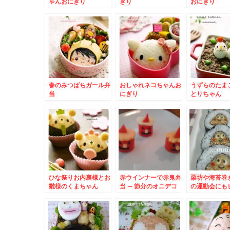
ゃんおにぎり
ぎり
おにぎり
春のみつばちガール弁
おしゃれネコちゃんお
うずらのたま
当
にぎり
とりちゃん
ひな祭りお内裏様とお
赤ウインナーで赤鬼弁
栗坊や海苔巻き
雛様のくまちゃん
当 – 節分のオニデコ
の運動会にも
リ！クリのり