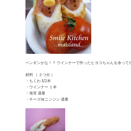
ペンギンかな！？ ウインナーで作ったヒヨコちゃんを余って
材料 （ ２つ分 ）
・ちくわ 1/2本
・ウインナー １本
・海苔 適量
・チーズorニンジン 適量