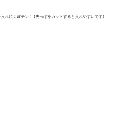
れ焼くorチン！ (先っぽをカットすると入れやすいです)