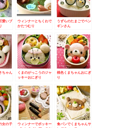
可愛いブ
ウィンナーとちくわで
うずらのたまごでペン
り
かたつむり
ギンさん
さちゃん
くまのがっこうのジャ
桃色くまちゃんおにぎ
ッキーおにぎり
り
の女の子
ウィンナーでポッキー
食パンでくまちゃんサ