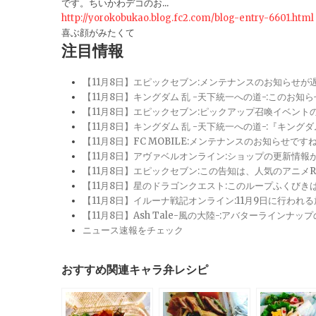
です。ちいかわデコのお...
http://yorokobukao.blog.fc2.com/blog-entry-6601.html
喜ぶ顔がみたくて
注目情報
【11月8日】エピックセブン:メンテナンスのお知らせ
【11月8日】キングダム 乱 -天下統一への道-:このお知
【11月8日】エピックセブン:ピックアップ召喚イベン
【11月8日】キングダム 乱 -天下統一への道-:『キン
【11月8日】FC MOBILE:メンテナンスのお知らせ
【11月8日】アヴァベルオンライン:ショップの更新情
【11月8日】エピックセブン:この告知は、人気のアニ
【11月8日】星のドラゴンクエスト:このループふくび
【11月8日】イルーナ戦記オンライン:11月9日に行われ
【11月8日】Ash Tale-風の大陸-:アバターライ
ニュース速報をチェック
おすすめ関連キャラ弁レシピ