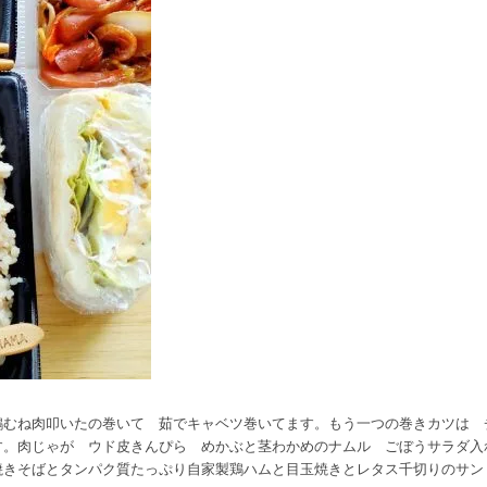
鶏むね肉叩いたの巻いて 茹でキャベツ巻いてます。もう一つの巻きカツは 
す。肉じゃが ウド皮きんぴら めかぶと茎わかめのナムル ごぼうサラダ入
焼きそばとタンパク質たっぷり自家製鶏ハムと目玉焼きとレタス千切りのサン