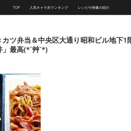
TOP
人気キャラ弁ランキング
レシピや画像の紹介
カツ弁当＆中央区大通り昭和ビル地下1
高(*´艸`*)