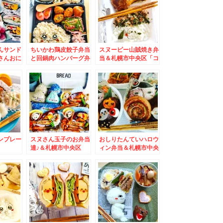
んサンド
ちいかわ鶏皮餃子弁当
スヌーピー山賊焼き弁
さんおに
と回鍋肉ハンバーグ弁
当＆札幌市中央区「コ
`*)
当＆札幌市中央区「弁
コノススキノ」「どん
菜亭本店」さんの「わ
ぐり」さんのちくわパ
かめそば」「日替わり
ンとか♪
定食牛カルビ丼」お肉
厚め(*´艸`*)
ンプレー
スヌさん玉子のお弁当
おしりたんていハロウ
達♪＆札幌市中央区
ィン弁当＆札幌市中央
「そば処信州庵」さん
区「チロリン村」さん
の角煮弁当セットは月
の「えびとほうれん草
末まで超お得(*´艸`*)
のトマトクリーム」う
ま(*´艸`*)