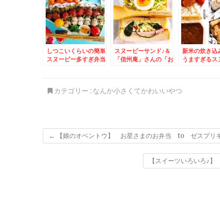
「濃厚煮干し」麺固め
「味玉」「岩海苔」
「メンマ」「ネギ」ト
ッピング♪あぁ幸せ～
～(*´艸`*)
しつこいくらいの簡単
スヌーピーサンド♪＆
新米の炊き込
スヌーピー多すぎ弁当
「信州庵」さんの「お
うますぎるス
＆「ゆで太郎西岡店」
ろしそば」(*´艸
チキンカツカ
さんで朝そば～♪
`*)JR札幌病院前の
＆中央区「PA
「信州庵」さんが一番
PEAK」さん
カテゴリー :
なんか小さくてかわいいやつ
好き♪
で美味しく映
ニング♪本格
飲み放題って嬉
´艸`*)
←
【娘のオベントウ】 お星さまのお弁当 to ゼスプリ
【スイーツいろいろ♪】