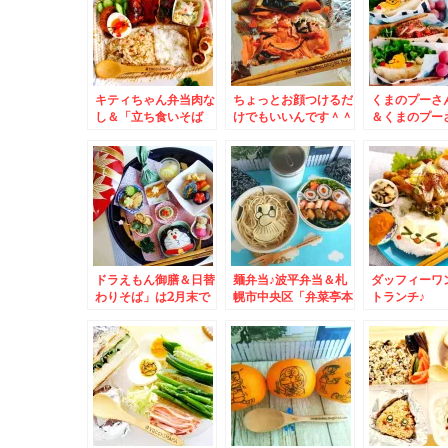
キティちゃん弁当肉な
ちょっとお顔つけるだ
くまのプーさ
し＆「立ち食いそば
けでもいいんです＾＾
＆くまのプー
豆福」さんのミニ焼肉
♪にっこりシャケ弁＆
ぎらず～(*´艸
丼セット
「立ち食いそば 豆
福」さんのカレーも絶
品です。ちなみに座れ
ます＾＾
ドラえもん御膳＆日替
麺弁当♪波平弁当＆札
ダッフィーワ
わりそば」は2月末で
幌市中央区「弁菜亭本
トランチ♪
終売したけど行っちゃ
店」さんの「わかめそ
う「ごまそば遊鶴」さ
ば」「日替わり定食豚
ん
キムチ」