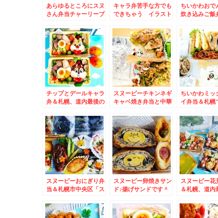
あらゆるところにスヌ
キャラ弁苦手な方でも
ちいかわおで
さん弁当チャーリーブ
できちゃう イラスト
炊き込みご飯
ラウンもいます(*´艸
みかんなんていかがで
まには作った
`*)＆白石区栄通り
しょう？？＆北海道で
プ～得意の豚
「ごまそば八千代」さ
の冬場の移動につい
とニックジャ
んの「鍋焼きうどん大
て。
盛」最高(*´艸`*)
チップとデールキャラ
スヌーピーチキンネギ
ちいかわミッ
弁＆札幌、道内最後の
キャベ焼き弁当と中華
イ弁当＆札幌
ロッテリア。。。でモ
弁当＆札幌市中央区
最強寿司ラン
ーニング
「そば処信州庵」さん
なら絶対こち
に「ざるそば」メニュ
転寿司函館漁
ーがないわけと月末ま
ソシア店さん
で花尻ジンギスカンさ
ンチ」は彩り
んもお得メニューある
「タコ吸盤軍
の(*´艸`*)
ッキサラダ軍
００円でおつ
て(@￣□￣@;
スヌーピーおにぎり弁
スヌーピー卵焼きサン
スヌーピー花
当＆札幌市中央区「ス
ド♪揚げサンドです＾
＆札幌、道内
ターフルーツ」さん
＾＆煮干しラーメン
ッテリア。。
my札幌ベスト「らー
ニング
麺 山さわ」さんの