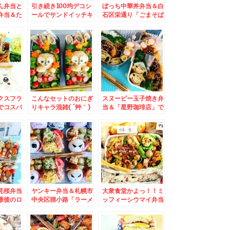
ん弁当と
引き続き100均デコシ
ぼっち中華丼弁当＆白
弁当＆た
ールでサンドイッチキ
石区栄通り「ごまそば
ものアッ
ャラ弁＆北海道発祥和
処 八千代」さんの裏
足煮込み
食ファミレス「とんで
メニュー「温おろしそ
ガー♪
ん」さんの「平日限定
ば」「ネギつゆ大盛り
ランチ」「煮干しつけ
熱々」がマイベスト蕎
そば」は幌加内そばで
麦(*´艸`*)「
つゆ激うま(*´艸`*)嚥
下食もあり三世代でも
楽しめます。
クスフラ
こんなセットのおにぎ
スヌーピー玉子焼き弁
でコスパ
りキャラ混雑( ´艸｀)
当＆「星野珈琲店」で
チ食べる
＆小樽市「みなとも
打ち合わせ兼「モーニ
ら！「回
ち」さんの「豆大福」
ング」(*´艸`*)
火」川沿
と「よもぎ大福」
の「Aラ
海鮮丼
艦」「ホ
艦」１０
りくるっ
)！！
見桜弁当
ヤンキー弁当＆札幌市
大衆食堂かよっ！！ミ
最後のロ
中央区狸小路「ラーメ
ッフィーシウマイ弁当
。でモー
ン山岡家」「味噌ラー
＆またもや厚別区「北
メン山岡家」「煮干し
海楼」さんでランチ～
ラーメン山岡家」ちょ
酢豚定食＆豚骨台湾ラ