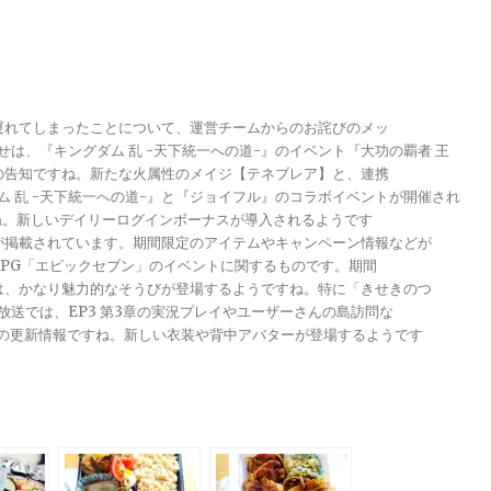
が遅れてしまったことについて、運営チームからのお詫びのメッ
らせは、『キングダム 乱 -天下統一への道-』のイベント『大功の覇者 王
トの告知ですね。新たな火属性のメイジ【テネブレア】と、連携
グダム 乱 -天下統一への道-』と『ジョイフル』のコラボイベントが開催され
ですね。新しいデイリーログインボーナスが導入されるようです
報が掲載されています。期間限定のアイテムやキャンペーン情報などが
メRPG「エピックセブン」のイベントに関するものです。期間
きは、かなり魅力的なそうびが登場するようですね。特に「きせきのつ
る放送では、EP3 第3章の実況プレイやユーザーさんの島訪問な
ンナップの更新情報ですね。新しい衣装や背中アバターが登場するようです