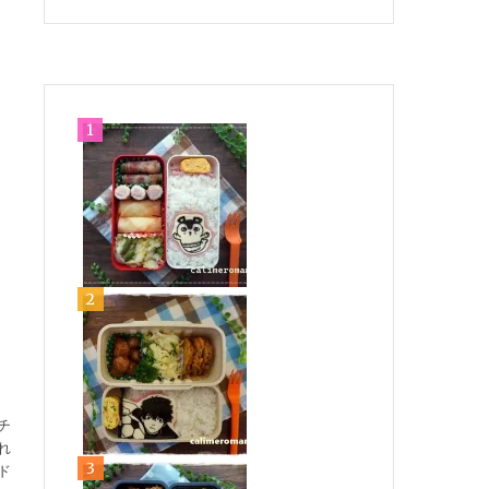
チ
れ
ド