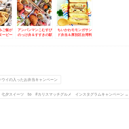
っと外れて「餃子の山
ーメン♪
岡家」山岡家さん三昧
(*´艸`*)
みご飯が
アンパンマンこむすび
ちいかわモモンガサン
ヌーピー
のっけ弁＆すすきの駅
ド弁当＆厚別区台湾料
レー弁当
直結 ココノススキノ
理「北海楼」さんのコ
RK
地下2階「魚のネムロ
スパ最高ランチ♪イチ
でお洒落
ふくはら」さんの「立
オシは台湾塩ラーメン
えるモー
ち食い寿司」１０時開
♪
ドリンク
店よ～(*´艸`*)
しい(*
キウイの入ったお弁当キャンペーン
 七夕スイーツ to #カリスマッチグルメ インスタグラムキャンペーン
→