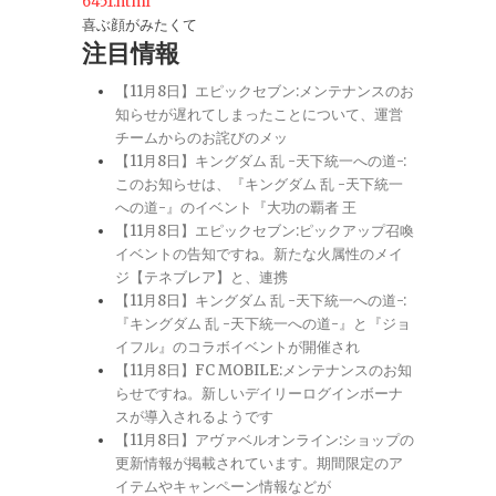
6451.html
喜ぶ顔がみたくて
注目情報
【11月8日】エピックセブン:メンテナンスのお
知らせが遅れてしまったことについて、運営
チームからのお詫びのメッ
【11月8日】キングダム 乱 -天下統一への道-:
このお知らせは、『キングダム 乱 -天下統一
への道-』のイベント『大功の覇者 王
【11月8日】エピックセブン:ピックアップ召喚
イベントの告知ですね。新たな火属性のメイ
ジ【テネブレア】と、連携
【11月8日】キングダム 乱 -天下統一への道-:
『キングダム 乱 -天下統一への道-』と『ジョ
イフル』のコラボイベントが開催され
【11月8日】FC MOBILE:メンテナンスのお知
らせですね。新しいデイリーログインボーナ
スが導入されるようです
【11月8日】アヴァベルオンライン:ショップの
更新情報が掲載されています。期間限定のア
イテムやキャンペーン情報などが