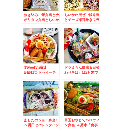
炊き込みご飯弁当とナ
ちいかわ混ぜご飯弁当
ポリタン弁当とちいか
とチーズ海苔巻きフラ
わおにぎり＆「ゆで太
イ♪＆「なか卯」さん
郎西岡店」さんで朝そ
で「牛丼とハイカラう
ば～♪かき揚げ→三陸
どんセット」「親子丼
わかめ変更♪やっぱり
ハイカラうどんセッ
鬼おろしは欠かせない
ト」♪安定の美味しさ
っ！！
(*´艸`*)
Tweety Bird
ドラえもん御膳＆日替
BENTO トゥイーテ
わりそば」は2月末で
ィー＆中央区「JR病
終売したけど行っちゃ
院」内の「ひまわり食
う「ごまそば遊鶴」さ
堂」の「日替わりラン
ん
チ」はヘルシー活コス
パ最強♪
あしたのジョー弁当♪
目玉おやじでハロウィ
＆明日はバレンタイン
ン弁当♪＆菊水「食事
ですね。
処 三平」さんの「八