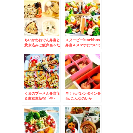
時間は自分で作るもの
ぐり」さんのちくわパ
(*-ω-)
ンとか♪
ちいかわおでん弁当と
スヌーピーlunchbox
炊き込みご飯弁当＆た
弁当＆スマホについて
まには作ったものアッ
機種変について教えて
プ～得意の豚足煮込み
くださいm(__)m
とニックジャガー♪
くまのプーさん弁当‘s
早くもバレンタイン弁
＆東京東新宿「牛・
当♪こんなのいか
豚・もつ専門卸小売
が？？
山根商店」さんの牛も
つ煮込みも逸品で串物
全般うますぎる～＾＾
♪