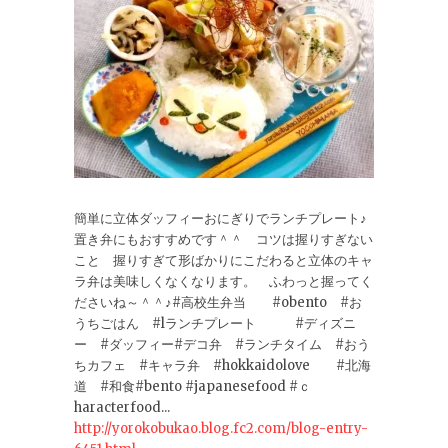
簡単に立体ダッフィーおにぎりでランチプレート♪
置き弁にもおすすめです＾＾ コツは握りすぎない
こと 握りすぎて形ばかりにこだわると立体のキャ
ラ弁は美味しくなくなります。 ふわっと握ってく
ださいね～＾＾♪#高校生弁当 #obento #お
うちごはん #lランチプレート #ディズニ
ー #ダッフィー#デコ弁 #ランチタイム #おう
ちカフェ #キャラ弁 #hokkaidolove #北海
道 #和食#bento #japanesefood #ｃ
haracterfood...
http://yorokobukao.blog.fc2.com/blog-entry-