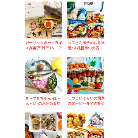
「アジパンダ」くんグ
べまくる～～～(*´艸
ッズ♪うま味の秘密(*
`*)
´艸`*)誤解されてる皆
さま必見！！
ガーリックポークライ
スヌさん玉子のお弁当
ス弁当(*´艸`*)＆「ア
達♪＆札幌市中央区
メリカンポーク」の
「そば処信州庵」さん
「ごちポ」くんグッズ
の角煮弁当セットは月
がめちゃめちゃおしゃ
末まで超お得(*´艸`*)
れで使いやすい～＾＾
♪
さ～つきちゃん♪は～
しつこいくらいの簡単
ぁ～い♪のお弁当＆や
スヌーピー多すぎ弁当
はりスターフルーツさ
＆「ゆで太郎西岡店」
んのいちごは安くて激
さんで朝そば～♪
ウマ♪(*´艸`*)