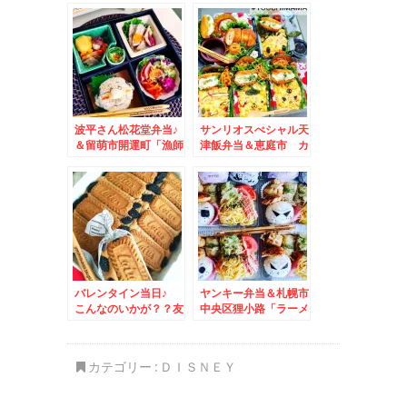
宝菜定食」(*´艸`*)安
定のうまさ！！
波平さん松花堂弁当♪
サンリオスぺシャル天
＆留萌市開運町「漁師
津飯弁当＆恵庭市 カ
の店富丸」さんで「海
フェで ラテアートに
鮮上チラシ」(*・
心なごみまくる～(*
ω・)(*-ω-)(*・
´艸`*)
ω・)(*-ω-)ウンウン
♪
バレンタイン当日♪
ヤンキー弁当＆札幌市
こんなのいかが？？友
中央区狸小路「ラーメ
チョコにも義理チョコ
ン山岡家」「味噌ラー
にも♪本命にも♪
メン山岡家」「煮干し
ラーメン山岡家」ちょ
カテゴリー :
ＤＩＳＮＥＹ
っと外れて「餃子の山
岡家」山岡家さん三昧
(*´艸`*)