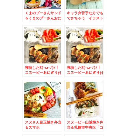
くまのプーさんサンド
キャラ弁苦手な方でも
＆くまのプーさんおに
できちゃう イラスト
ぎらず～(*´艸`*)
みかんなんていかがで
しょう？？＆北海道で
の冬場の移動につい
て。
寝坊したΣ(･ω･ﾉ)ﾉ！
寝坊したΣ(･ω･ﾉ)ﾉ！
スヌーピーおにぎり付
スヌーピーおにぎり付
き鶏ナス照り焼き丼＆
き鶏ナス照り焼き丼
スヌさん目玉焼き弁当
スヌーピー山賊焼き弁
＆スマホ
当＆札幌市中央区「コ
が。。。。。。。。と
コノススキノ」「どん