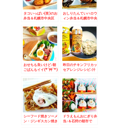
タコいっぱい(笑)のお
おしりたんていハロウ
弁当＆札幌市中央区
ィン弁当＆札幌市中央
「スターフルーツ札幌
区「チロリン村」さん
店」さんがありがたす
の「えびとほうれん草
ぎる～
のトマトクリーム」う
ま(*´艸`*)
おせちも良いけど♪朝
昨日のチキンフリカッ
ごぱんもイイ(*´艸`*)
セアレンジレシピ♪汁
だく豆乳クリームパス
タ♪勝手に福岡コラボ
レシピ♪
シーフード焼きソーメ
ドラえもんおにぎり弁
ン・ジンギスカン焼き
当♪＆石狩の朝市で
ソーメン弁当＆味の素
「茹でたてシャコ」食