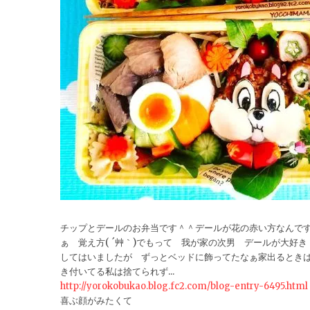
チップとデールのお弁当です＾＾デールが花の赤い方なんです
ぁ 覚え方( ´艸｀)でもって 我が家の次男 デールが大
してはいましたが ずっとベッドに飾ってたなぁ家出るとき
き付いてる私は捨てられず...
http://yorokobukao.blog.fc2.com/blog-entry-6495.html
喜ぶ顔がみたくて