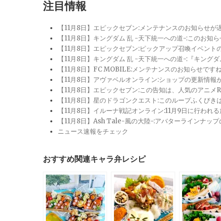
注目情報
【11月8日】エピックセブン:メンテナンスのお知らせ
【11月8日】キングダム 乱 -天下統一への道-:このお知
【11月8日】エピックセブン:ピックアップ召喚イベン
【11月8日】キングダム 乱 -天下統一への道-:『キン
【11月8日】FC MOBILE:メンテナンスのお知らせ
【11月8日】アヴァベルオンライン:ショップの更新情
【11月8日】エピックセブン:この告知は、人気のアニ
【11月8日】星のドラゴンクエスト:このループふくび
【11月8日】イルーナ戦記オンライン:11月9日に行われ
【11月8日】Ash Tale-風の大陸-:アバターライ
ニュース速報をチェック
おすすめ関連キャラ弁レシピ