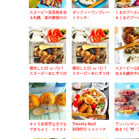
スヌーピー花見桜弁当
ダッフィーワンプレー
くまのプーさ
＆札幌、道内最後のロ
トランチ♪
＆くまのプー
ッテリア。。。でモー
ぎらず～(*´艸
ニング
寝坊したΣ(･ω･ﾉ)ﾉ！
寝坊したΣ(･ω･ﾉ)ﾉ！
スヌーピー山
スヌーピーおにぎり付
スヌーピーおにぎり付
当＆札幌市中
き鶏ナス照り焼き丼＆
き鶏ナス照り焼き丼
コノススキノ
ぐり」さんの
ンとか♪
キャラ弁苦手な方でも
Tweety Bird
アンパンマン
できちゃう イラスト
BENTO トゥイーテ
抜き？( ´艸｀
みかんなんていかがで
ィー＆中央区「JR病
はヤフーで検