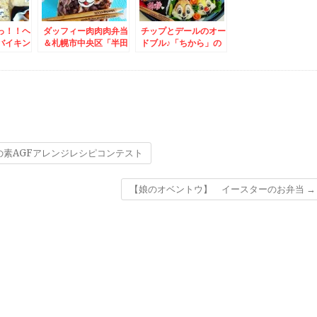
っ！！ヘ
ダッフィー肉肉肉弁当
チップとデールのオー
バイキン
＆札幌市中央区「半田
ドブル♪「ちから」の
ーエッグ
やファクトリー前店」
中華そば♪と「おは
＆「ごま
さんの「冷やし中華」
ぎ」♪(*´艸`*)
さんの
「中華そば」コスパ最
ん」絶品
高すぎてカスタマイズ
も９００
(*´艸`*)
の素AGFアレンジレシピコンテスト
【娘のオベントウ】 イースターのお弁当
→