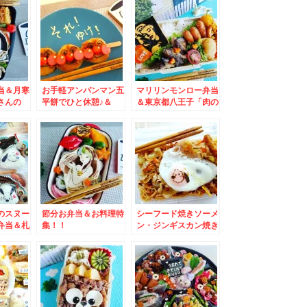
メン山岡家」「煮干し
ラーメン山岡家」ちょ
っと外れて「餃子の山
岡家」山岡家さん三昧
(*´艸`*)
当＆月寒
お手軽アンパンマン五
マリリンモンロー弁当
さんの
平餅でひと休憩♪＆
＆東京都八王子「肉の
」と絶品
「魚べい」さんのテイ
富士屋」さんの「ミー
ブ」(*
クアウト「海鮮丼」を
トコロッケ」も「メン
差し入れいただいたぁ
チカツサンド」「世界
(*´艸`*)マグロうま♪
のお弁当」も美味しい
～(*´艸`*)
のスヌー
節分お弁当＆お料理特
シーフード焼きソーメ
弁当＆札
集！！
ン・ジンギスカン焼き
ターフル
ソーメン弁当＆味の素
さんの
「アジパンダ」くんグ
」苺３パ
ッズ♪うま味の秘密(*
～(*
´艸`*)誤解されてる皆
さま必見！！