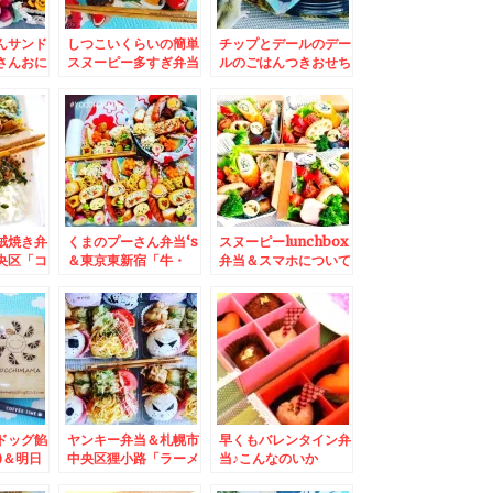
んサンド
しつこいくらいの簡単
チップとデールのデー
さんおに
スヌーピー多すぎ弁当
ルのごはんつきおせち
`*)
＆「ゆで太郎西岡店」
は我が家用(*´艸`*)ど
さんで朝そば～♪
らえもん一人おせち
賊焼き弁
くまのプーさん弁当‘s
スヌーピーlunchbox
央区「コ
＆東京東新宿「牛・
弁当＆スマホについて
」「どん
豚・もつ専門卸小売
機種変について教えて
ちくわパ
山根商店」さんの牛も
くださいm(__)m
つ煮込みも逸品で串物
全般うますぎる～＾＾
♪
ドッグ餡
ヤンキー弁当＆札幌市
早くもバレンタイン弁
)＆明日
中央区狸小路「ラーメ
当♪こんなのいか
索してく
ン山岡家」「味噌ラー
が？？