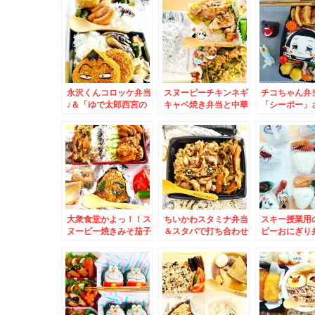
しょう？？＆北海道で
院」内の「ひまわり食
ださい。
の冬場の移動につい
堂」の「日替わりラン
て。
チ」はヘルシー活コス
パ最強♪
永沢くんコロッケ弁当
スヌーピーチキンネギ
チコちゃん弁
♪＆「ゆで太郎西宮の
キャベ焼き弁当と中華
「シーポー」
沢店」さんの「月見芋
弁当＆札幌市中央区
「カレー小盛
とろろそば」美味しい
「そば処信州庵」さん
「鹿肉スペアリ
～～♪
に「ざるそば」メニュ
´艸`*)
ーがないわけと月末ま
で花尻ジンギスカンさ
んもお得メニューある
の(*´艸`*)
大衆食堂かよっ！！ス
ちいかわスタミナ弁当
スキー授業用
ヌーピー焼きみそ茄子
＆スタバで打ち合わせ
ピーおにぎり
おにぎりと唐揚げ弁当
はモーニングがサイズ
幌中央区「ス
＆浜頓別町産「毛ガ
アップされてお得♪モ
ーツ札幌店」
ニ」(*´艸`*)
カフラペーチーノも飲
「とちあいか
んじゃった♪
ック１０００円
´▽｀*)