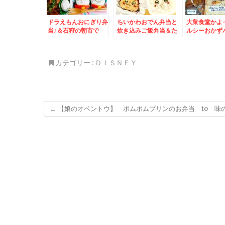
ドラえもんおにぎり弁
ちいかわおでん弁当と
大衆食堂かよ
当♪＆石狩の朝市で
炊き込みご飯弁当＆た
ルシーおかず
「茹でたてシャコ」食
まには作ったものアッ
グ スヌーピ
べまくる～～～(*´艸
プ～得意の豚足煮込み
コロッケ弁当
`*)
とニックジャガー♪
そば八千代」
カテゴリー :
ＤＩＳＮＥＹ
「鍋焼きうど
えび天入りで
円Σ(ﾟДﾟ)
←
【娘のオベントウ】 ポムポムプリンのお弁当 to 味