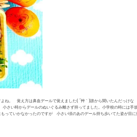
よね。 覚え方は鼻血デールで覚えました( ´艸｀)誰から聞いたんだっけな
好き 小さい時からデールのぬいぐるみ離さず持ってました。小学校の時には手
はもっていかなかったのですが 小さい頃のあのデール持ち歩いてた姿が目に