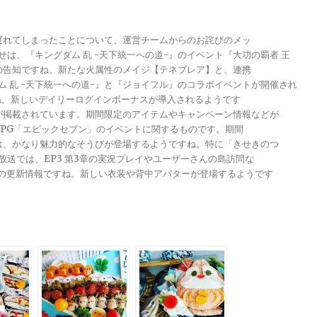
が遅れてしまったことについて、運営チームからのお詫びのメッ
らせは、『キングダム 乱 -天下統一への道-』のイベント『大功の覇者 王
トの告知ですね。新たな火属性のメイジ【テネブレア】と、連携
グダム 乱 -天下統一への道-』と『ジョイフル』のコラボイベントが開催され
ですね。新しいデイリーログインボーナスが導入されるようです
報が掲載されています。期間限定のアイテムやキャンペーン情報などが
メRPG「エピックセブン」のイベントに関するものです。期間
きは、かなり魅力的なそうびが登場するようですね。特に「きせきのつ
る放送では、EP3 第3章の実況プレイやユーザーさんの島訪問な
ンナップの更新情報ですね。新しい衣装や背中アバターが登場するようです