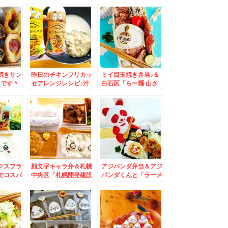
我流麺舞
供えもみんなでわいわ
ろしそば」(*´艸
金曜日の
いフルーツアート♪
`*)JR札幌病院前の
味噌らー
「信州庵」さんが一番
)
好き♪
焼きサン
昨日のチキンフリカッ
ミイ目玉焼き弁当♪＆
ドです＾
セアレンジレシピ♪汁
白石区「らー麺 山さ
ーメン
だく豆乳クリームパス
わ」さんの「あっさり
ト「らー
タ♪勝手に福岡コラボ
煮干しラーメン 岩海
んの
レシピ♪
苔トッピング」激ウマ
」麺固め
煮干しラーメンのお店
海苔」
(*´艸`*)
ネギ」ト
ぁ幸せ～
クスフラ
顔文字キャラ弁＆札幌
アジパンダ弁当＆アジ
でコスパ
中央区「札幌開発建設
パンダくんと「ラーメ
チ食べる
部 食堂」のランチメ
ンさんぱち」さんの
ら！「回
ニューがすごすぎる～
「野菜ラーメン醤油
火」川沿
(*´艸`*)
味」(*´艸`*)
の「Aラ
海鮮丼
艦」「ホ