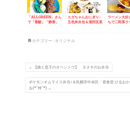
ッキサラダ軍
００円でおつ
て(@￣□￣@;
「ALLGREEN」さん
エガちゃんおにぎり♪
ラーメン大好
で「香駿」「静香」
五色丼弁当＆清田区里
ちで二郎系ラ
「」毎食緑茶カテキン
塚の町中華「大華飯
ヘルシーに(*´
美味しくとりましょ
店」さんの「回鍋肉定
♪(*´艸`*)雑穀米と浅
食」(*´艸`*)
カテゴリー :
オリジナル
漬けとお茶と(^^♪
←
【娘と息子のオベントウ】 タヌキのお弁当
ポケモンオムライス弁当♪＆札幌市中央区「昼食堂 ひるお
る(*´艸`*)
→