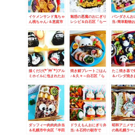
イケメンサンド鬼ちゃ
魅惑の悪魔のおにぎり
パンダさんお
ん桃ちゃん♪＆恵庭市
レシピ＆白石区「らー
当♪簡単動物お
名店「おとん食堂」さ
麺 山さわ」さんの
＆札幌市中央
んの「醤油ラーメン」
「あっさり煮干しラー
食堂」さんで
大盛～～(*´艸`*)
メン」激ウマ煮干しラ
「長岡式酵素
ーメンのお店(*´艸`*)
ヘルシーモー
♪(*´艸`*)
だよ～
描くだけ(*´艸`*)アル
焼き鯖プレートごはん
たこ焼き器で
ミホイルに包まれたお
♪＆久々～白石区「ら
＆パンダ焼き
にぎり弁当＆「追風丸
ー麺 山さわ」さんの
＆札幌桑園「
さんの「バカニラオロ
「濃厚にぼしらーめ
ゆら」は飲食
チョンラーメン」(*
ん」札幌で一番好きな
もできます＾
´艸`*)うまっ(*´艸`*)
煮干しラーメン(*´艸
三元豚のロー
大好き(*´艸`*)
`*)
食」８８０円Σ(
お得で美味し
ダッフィー肉肉肉弁当
ドラえもんおにぎり弁
昭和アニメサ
＆札幌市中央区「半田
当♪＆石狩の朝市で
の島札幌ラー