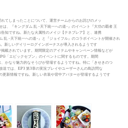
が遅れてしまったことについて、運営チームからのお詫びのメッ
らせは、『キングダム 乱 -天下統一への道-』のイベント『大功の覇者 王
トの告知ですね。新たな火属性のメイジ【テネブレア】と、連携
グダム 乱 -天下統一への道-』と『ジョイフル』のコラボイベントが開催され
ですね。新しいデイリーログインボーナスが導入されるようです
報が掲載されています。期間限定のアイテムやキャンペーン情報などが
メRPG「エピックセブン」のイベントに関するものです。期間
きは、かなり魅力的なそうびが登場するようですね。特に「きせきのつ
る放送では、EP3 第3章の実況プレイやユーザーさんの島訪問な
ンナップの更新情報ですね。新しい衣装や背中アバターが登場するようです