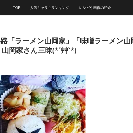
TOP
人気キャラ弁ランキング
レシピや画像の紹介
小路「ラーメン山岡家」「味噌ラーメン山
岡家さん三昧(*´艸`*)