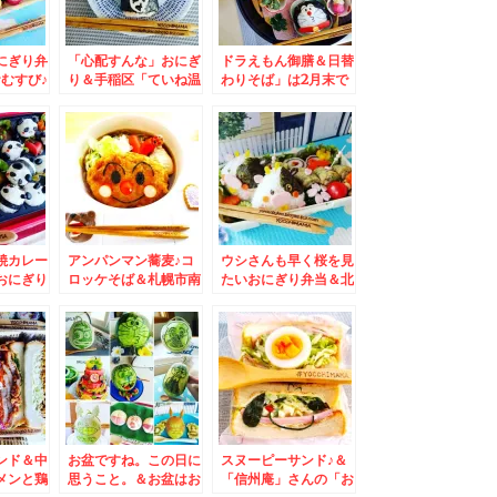
にぎり弁
「心配すんな」おにぎ
ドラえもん御膳＆日替
むすび♪
り＆手稲区「ていね温
わりそば」は2月末で
区「南里
泉ほのか」さんは飲食
終売したけど行っちゃ
「朝食」
だけ利用もできます＾
う「ごまそば遊鶴」さ
玄米」で
＾「ちくわ天蕎麦」(*
ん
ニング
´艸`*)うまっ
ワンコイン
焼カレー
アンパンマン蕎麦♪コ
ウシさんも早く桜を見
おにぎり
ロッケそば＆札幌市南
たいおにぎり弁当＆北
北のたま
区川沿「回転寿司函館
海道旭川市 ミシュラ
だだけで
漁火」コープソシア店
ン一つ星連続受賞「う
＾「熟成
さんで「Aランチ」
なぎ かどわき」さん
スカツ定
「タコ吸盤軍艦」「ホ
で鰻丼満喫♪
ﾟДﾟ)
ッキサラダ」大満足寿
い！
司ランチ♪
ンド＆中
お盆ですね。この日に
スヌーピーサンド♪＆
メンと鶏
思うこと。＆お盆はお
「信州庵」さんの「お