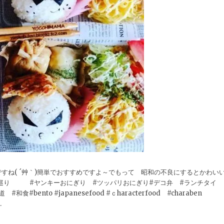
すね( ´艸｀)簡単でおすすめですよ～でもって 昭和の不良にするとかわい
ンチ巡り #ヤンキーおにぎり #ツッパリおにぎり#デコ弁 #ランチタイ
#bento #japanesefood #ｃharacterfood #charaben
.