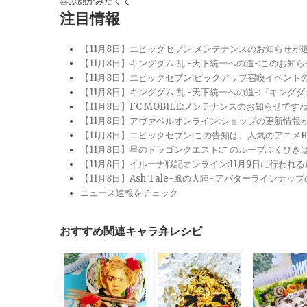
喜ぶ顔がみたくて
注目情報
【11月8日】エピックセブン:メンテナンスのお知らせ
【11月8日】キングダム 乱 -天下統一への道-:このお知
【11月8日】エピックセブン:ピックアップ召喚イベン
【11月8日】キングダム 乱 -天下統一への道-:『キン
【11月8日】FC MOBILE:メンテナンスのお知らせ
【11月8日】アヴァベルオンライン:ショップの更新情
【11月8日】エピックセブン:この告知は、人気のアニ
【11月8日】星のドラゴンクエスト:このループふくび
【11月8日】イルーナ戦記オンライン:11月9日に行われ
【11月8日】Ash Tale-風の大陸-:アバターライ
ニュース速報をチェック
おすすめ関連キャラ弁レシピ