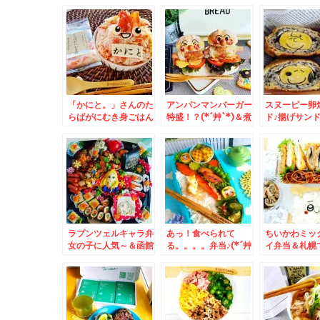
やファクトリー前店」
「茹でたてシャコ」食
中華そば「
さんの「冷やし中華」
べまくる～～～(*´艸
飛燕」さんの
「中華そば」コスパ最
`*)
「魅惑の濃厚
高すぎてカスタマイズ
めん」(*´艸`*
(*´艸`*)
「かにと。」さんのた
アンパンマンバーガー
スヌーピー卵
らばがにむき身ごはん
特盛！？(*´艸`*)＆煮
ド♪揚げサン
♪最高～(*´艸`*)
干しラーメンmy札幌
＾＆煮干しラ
ベスト「らー麺 山さ
my札幌ベス
わ」さんの「あっさり
麺 山さわ」さ
煮干し」麺固め「岩海
「濃厚煮干し
苔」トッピング♪あぁ
「味玉」「岩
幸せ～～(*´艸`*)
「メンマ」「
ッピング♪あ
～(*´艸`*)
ラプンツェルキャラ弁
あっ！食べられて
ちいかわミッ
女の子に人気～＆函館
る。。。。弁当♪(*´艸
イ弁当＆札幌
民ソウルフード♪「ラ
`*)＆札幌市菊水上町
最強寿司ラン
ッキーピエロ」さんの
「食事処 三平」さん
なら絶対こち
「チャイニーズチキン
の「八宝菜」テイクア
転寿司函館漁
バーガー」食べたら病
ウトもできます＾＾3
ソシア店さん
みつきよ～
月から５０円値上げさ
ンチ」は彩り
れました～＾＾
「タコ吸盤軍