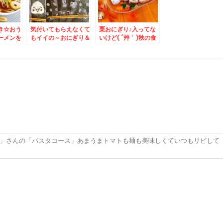
艦」１０
りくるっ
)！！
き☆おう
気付いてもらえなくて
栗おにぎり♪入ってな
ーメンを
もイイの～おにぎり＆
いけど( ´艸｀)秋の食
艸`*)
長沼「あいすの家とエ
卓＆札幌市「ゆで太郎
トセトラ」の濃厚ソフ
西岡店」さんのお蕎麦
トとジェラートで悩み
が今日格別美味しい～
ながら塩バターパン購
作り手さんによって違
入(* ´艸｀)ｸｽｸｽ
うのかなぁ
か」さんの「パスタコース」あまうまトマトも麺も美味しくていつもリピして