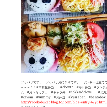
ツッパリです。 ツッパリおにぎりです。 ヤンキー仕立てで
～～～＾＾#高校生弁当 #obento #毎日弁当 #ラ
ム #おうちカフェ #キャラ弁 #hokkaidolove #北海道 #和食
#kawaii #yummy #お弁当 #kyaraben #bentobox..
http://yorokobukao.blog.fc2.com/blog-entry-6296.html