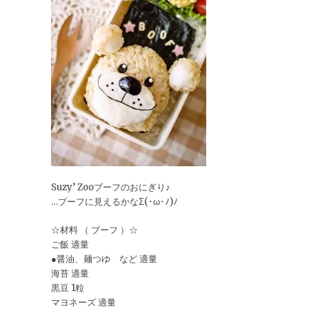
Suzy’ Zooブーフのおにぎり♪
…ブーフに見えるかなΣ(･ω･ﾉ)ﾉ
☆材料 （ ブーフ ）☆
ご飯 適量
●醤油、麺つゆ など 適量
海苔 適量
黒豆 1粒
マヨネーズ 適量