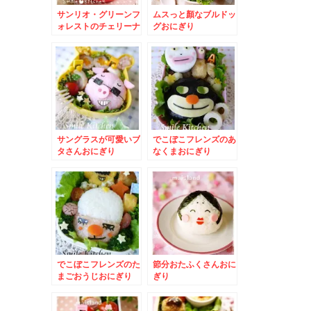
サンリオ・グリーンフ
ムスっと顏なブルドッ
ォレストのチェリーナ
グおにぎり
チェリーネ♪
サングラスが可愛いブ
でこぼこフレンズのあ
タさんおにぎり
なくまおにぎり
でこぼこフレンズのた
節分おたふくさんおに
まごおうじおにぎり
ぎり