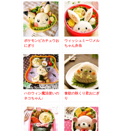
ポケモンピカチュウお
ウィッシュミー♡メル
にぎり
ちゃん弁当
ハロウィン魔法使いの
食欲の秋くり君おにぎ
ネコちゃん♪
り