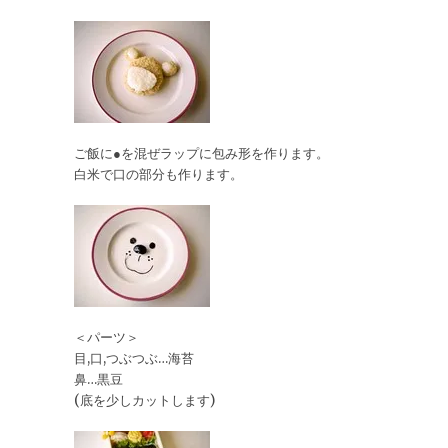
ご飯に●を混ぜラップに包み形を作ります。
白米で口の部分も作ります。
＜パーツ＞
目,口,つぶつぶ…海苔
鼻…黒豆
(底を少しカットします)