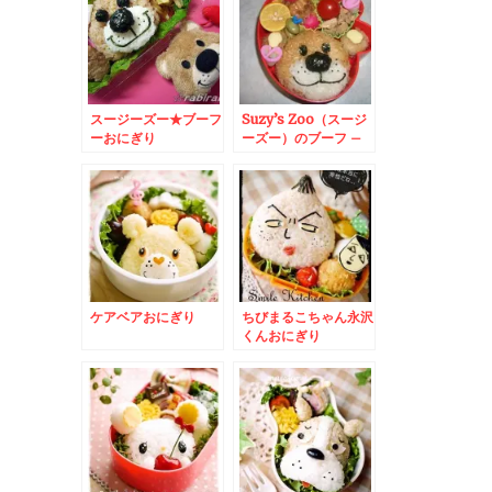
スージーズー★ブーフ
Suzy’s Zoo（スージ
ーおにぎり
ーズー）のブーフ –
テディベアBoof☆
ケアベアおにぎり
ちびまるこちゃん永沢
くんおにぎり