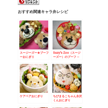
おすすめ関連キャラ弁レシピ
スージーズー★ブーフ
Suzy’s Zoo（スージ
ーおにぎり
ーズー）のブーフ –
テディベアBoof☆
ケアベアおにぎり
ちびまるこちゃん永沢
くんおにぎり