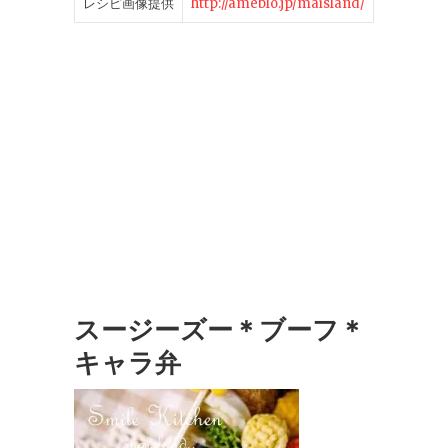
レシピ画像提供
http://ameblo.jp/maisland/
スージーズー＊ブーフ＊
キャラ弁