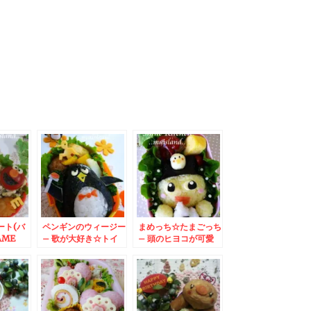
ート(バ
ペンギンのウィージー
まめっち☆たまごっち
AME
– 歌が大好き☆トイ
– 頭のヒヨコが可愛
ストーリーのおとぼけ
い♪おにぎりモグモグ
顔キャラ♪
弁当