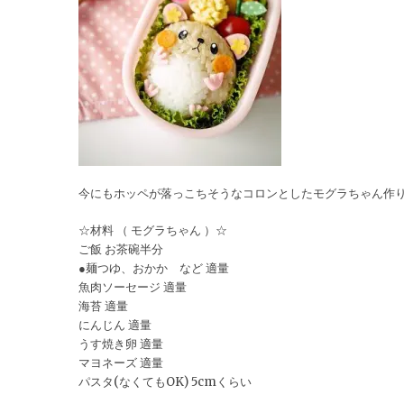
今にもホッペが落っこちそうなコロンとしたモグラちゃん作り
☆材料 （ モグラちゃん ）☆
ご飯 お茶碗半分
●麺つゆ、おかか など 適量
魚肉ソーセージ 適量
海苔 適量
にんじん 適量
うす焼き卵 適量
マヨネーズ 適量
パスタ(なくてもOK) 5cmくらい