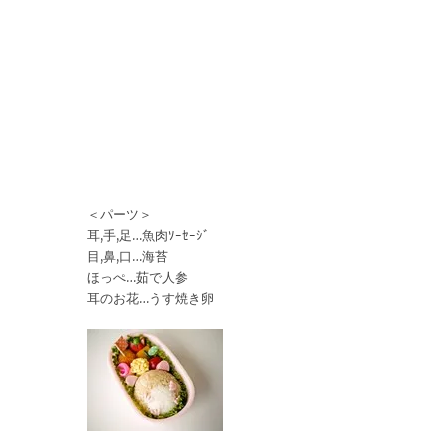
＜パーツ＞
耳,手,足…魚肉ｿｰｾｰｼﾞ
目,鼻,口…海苔
ほっぺ…茹で人参
耳のお花…うす焼き卵